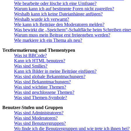
Wie bearbeite oder lösche ich eine Umfrage?
Warum kann ich auf bestimmte Foren nicht zugreifen?
Weshalb kann ich keine Dateianhänge anfügen?
Weshalb wurde ich verwarnt?
Wie kann ich Beiträge den Moderatoren melden?
Was bewirkt die „Speichern“-Schaltfläche beim Schreiben eine
Warum muss mein Beitrag erst freigegeben werden?
Wie markiere ich ein Thema als neu?
Textformatierung und Thementypen
Was ist BBCode?
Kann ich HTML benutzen?
Was sind Smilies?
Kann ich Bilder in meine Beiträge einfügen?
Was sind globale Bekanntmachungen?
Was sind Bekanntmachungen?
Was sind wichtige Themen?
Was sind geschlossene Themen?
Was sind Themen-Symbole?
Benutzer-Stufen und Gruppen
Was sind Administratoren?
Was sind Moderatoren?
Was sind Benutzergruppen?
Wo finde ich die Benutzergruppen und wie trete ich ihnen bei?