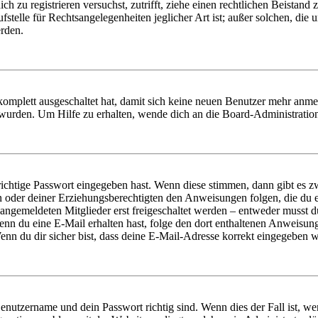
dich zu registrieren versuchst, zutrifft, ziehe einen rechtlichen Beista
stelle für Rechtsangelegenheiten jeglicher Art ist; außer solchen, die
erden.
 komplett ausgeschaltet hat, damit sich keine neuen Benutzer mehr anm
 wurden. Um Hilfe zu erhalten, wende dich an die Board-Administratio
richtige Passwort eingegeben hast. Wenn diese stimmen, dann gibt es
ern oder deiner Erziehungsberechtigten den Anweisungen folgen, die du e
 angemeldeten Mitglieder erst freigeschaltet werden – entweder musst du
. Wenn du eine E-Mail erhalten hast, folge den dort enthaltenen Anweis
nn du dir sicher bist, dass deine E-Mail-Adresse korrekt eingegeben w
Benutzername und dein Passwort richtig sind. Wenn dies der Fall ist, w