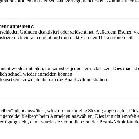
igurationsproblem mit der Website vorliegt, welches ein Administrator l
t mehr anmelden?!
rschieden Gründen deaktiviert oder gelöscht hat. Außerdem löschen vie
triere dich einfach erneut und nimm aktiv an den Diskussionen teil!
 nicht wieder mitteilen, du kannst es jedoch zurücksetzen. Dies machs
 dich schnell wieder anmelden können.
ückzusetzen, so wende dich an die Board-Administration.
en“ nicht auswählst, wirst du nur für eine Sitzung angemeldet. Dies
Angemeldet bleiben“ beim Anmelden auswählen. Dies ist nicht empfehle
Verfügung steht, dann wurde sie vermutlich von der Board-Administratio