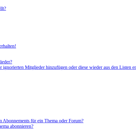
lt?
rhalten!
lieder?
er ignorierten Mitglieder hinzufügen oder diese wieder aus den Listen e
em Abonnements für ein Thema oder Forum?
Thema abonnieren?