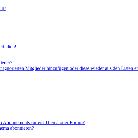
lt?
rhalten!
lieder?
er ignorierten Mitglieder hinzufügen oder diese wieder aus den Listen e
em Abonnements für ein Thema oder Forum?
Thema abonnieren?