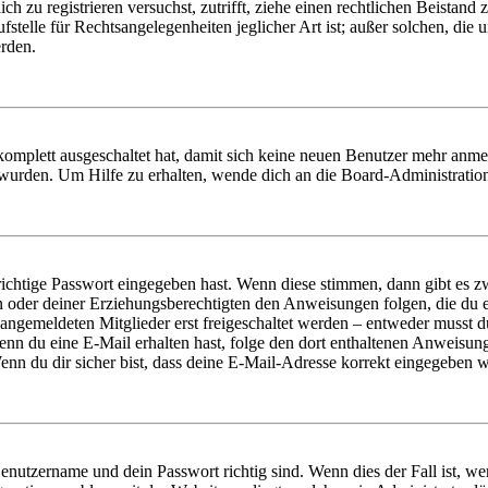
dich zu registrieren versuchst, zutrifft, ziehe einen rechtlichen Beista
stelle für Rechtsangelegenheiten jeglicher Art ist; außer solchen, die
erden.
 komplett ausgeschaltet hat, damit sich keine neuen Benutzer mehr anm
 wurden. Um Hilfe zu erhalten, wende dich an die Board-Administratio
richtige Passwort eingegeben hast. Wenn diese stimmen, dann gibt es
ern oder deiner Erziehungsberechtigten den Anweisungen folgen, die du e
 angemeldeten Mitglieder erst freigeschaltet werden – entweder musst du
. Wenn du eine E-Mail erhalten hast, folge den dort enthaltenen Anweis
nn du dir sicher bist, dass deine E-Mail-Adresse korrekt eingegeben w
Benutzername und dein Passwort richtig sind. Wenn dies der Fall ist, w