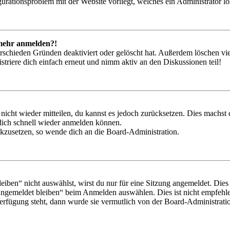
igurationsproblem mit der Website vorliegt, welches ein Administrator l
t mehr anmelden?!
rschieden Gründen deaktiviert oder gelöscht hat. Außerdem löschen vie
triere dich einfach erneut und nimm aktiv an den Diskussionen teil!
 nicht wieder mitteilen, du kannst es jedoch zurücksetzen. Dies machs
 dich schnell wieder anmelden können.
ückzusetzen, so wende dich an die Board-Administration.
en“ nicht auswählst, wirst du nur für eine Sitzung angemeldet. Dies
Angemeldet bleiben“ beim Anmelden auswählen. Dies ist nicht empfehle
Verfügung steht, dann wurde sie vermutlich von der Board-Administratio