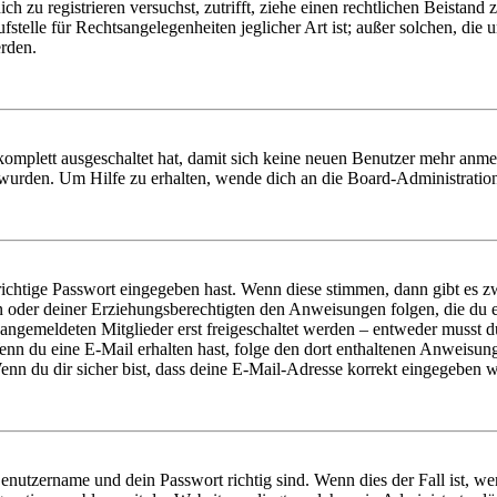
dich zu registrieren versuchst, zutrifft, ziehe einen rechtlichen Beista
stelle für Rechtsangelegenheiten jeglicher Art ist; außer solchen, die
erden.
 komplett ausgeschaltet hat, damit sich keine neuen Benutzer mehr anm
 wurden. Um Hilfe zu erhalten, wende dich an die Board-Administratio
richtige Passwort eingegeben hast. Wenn diese stimmen, dann gibt es
ern oder deiner Erziehungsberechtigten den Anweisungen folgen, die du e
 angemeldeten Mitglieder erst freigeschaltet werden – entweder musst du
. Wenn du eine E-Mail erhalten hast, folge den dort enthaltenen Anweis
nn du dir sicher bist, dass deine E-Mail-Adresse korrekt eingegeben w
Benutzername und dein Passwort richtig sind. Wenn dies der Fall ist, w