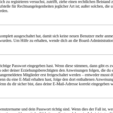
dich zu registrieren versuchst, zutrifft, ziehe einen rechtlichen Beista
stelle für Rechtsangelegenheiten jeglicher Art ist; außer solchen, die
erden.
 komplett ausgeschaltet hat, damit sich keine neuen Benutzer mehr anm
 wurden. Um Hilfe zu erhalten, wende dich an die Board-Administratio
richtige Passwort eingegeben hast. Wenn diese stimmen, dann gibt es
ern oder deiner Erziehungsberechtigten den Anweisungen folgen, die du e
 angemeldeten Mitglieder erst freigeschaltet werden – entweder musst du
. Wenn du eine E-Mail erhalten hast, folge den dort enthaltenen Anweis
nn du dir sicher bist, dass deine E-Mail-Adresse korrekt eingegeben w
Benutzername und dein Passwort richtig sind. Wenn dies der Fall ist, w