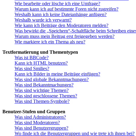
Wie bearbeite oder lösche ich eine Umfrage?
Warum kann ich auf bestimmte Foren nicht zugreifen?
Weshalb kann ich keine Dateianhänge anfügen?
Weshalb wurde ich verwarnt?
Wie kann ich Beiträge den Moderatoren melden?
Was bewirkt die „Speichern“-Schaltfläche beim Schreiben eine
Warum muss mein Beitrag erst freigegeben werden?
Wie markiere ich ein Thema als neu?
Textformatierung und Thementypen
Was ist BBCode?
Kann ich HTML benutzen?
Was sind Smilies?
Kann ich Bilder in meine Beiträge einfügen?
Was sind globale Bekanntmachungen?
Was sind Bekanntmachungen?
Was sind wichtige Themen?
Was sind geschlossene Themen?
Was sind Themen-Symbole?
Benutzer-Stufen und Gruppen
Was sind Administratoren?
Was sind Moderatoren?
Was sind Benutzergruppen?
Wo finde ich die Benutzergruppen und wie trete ich ihnen bei?