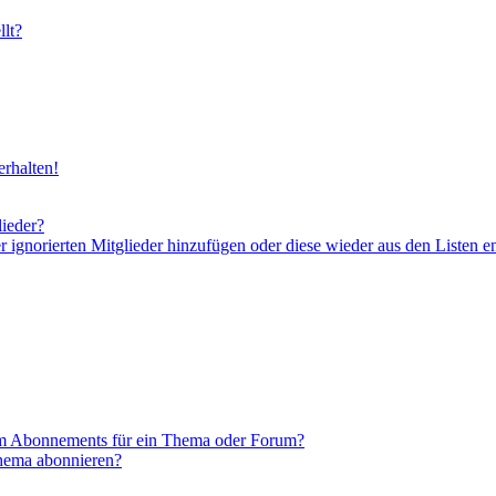
lt?
rhalten!
lieder?
er ignorierten Mitglieder hinzufügen oder diese wieder aus den Listen e
em Abonnements für ein Thema oder Forum?
Thema abonnieren?