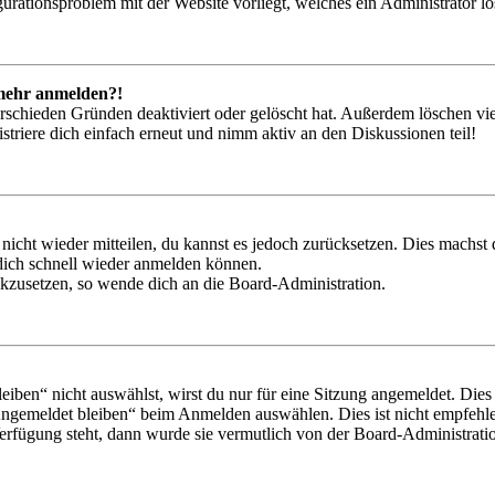
igurationsproblem mit der Website vorliegt, welches ein Administrator l
t mehr anmelden?!
rschieden Gründen deaktiviert oder gelöscht hat. Außerdem löschen vie
triere dich einfach erneut und nimm aktiv an den Diskussionen teil!
 nicht wieder mitteilen, du kannst es jedoch zurücksetzen. Dies machs
 dich schnell wieder anmelden können.
ückzusetzen, so wende dich an die Board-Administration.
en“ nicht auswählst, wirst du nur für eine Sitzung angemeldet. Dies
Angemeldet bleiben“ beim Anmelden auswählen. Dies ist nicht empfehle
Verfügung steht, dann wurde sie vermutlich von der Board-Administratio