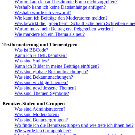
Warum kann ich auf bestimmte Foren nicht zugreifen?
Weshalb kann ich keine Dateianhänge anfügen?
Weshalb wurde ich verwarnt?
Wie kann ich Beiträge den Moderatoren melden?
Was bewirkt die „Speichern“-Schaltfläche beim Schreiben eine
Warum muss mein Beitrag erst freigegeben werden?
Wie markiere ich ein Thema als neu?
Textformatierung und Thementypen
Was ist BBCode?
Kann ich HTML benutzen?
Was sind Smilies?
Kann ich Bilder in meine Beiträge einfügen?
Was sind globale Bekanntmachungen?
Was sind Bekanntmachungen?
Was sind wichtige Themen?
Was sind geschlossene Themen?
Was sind Themen-Symbole?
Benutzer-Stufen und Gruppen
Was sind Administratoren?
Was sind Moderatoren?
Was sind Benutzergruppen?
Wo finde ich die Benutzergruppen und wie trete ich ihnen bei?
Wie werde ich Gruppenleiter?