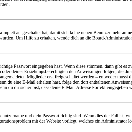
erden.
 komplett ausgeschaltet hat, damit sich keine neuen Benutzer mehr anm
 wurden. Um Hilfe zu erhalten, wende dich an die Board-Administratio
richtige Passwort eingegeben hast. Wenn diese stimmen, dann gibt es
ern oder deiner Erziehungsberechtigten den Anweisungen folgen, die du e
 angemeldeten Mitglieder erst freigeschaltet werden – entweder musst du
. Wenn du eine E-Mail erhalten hast, folge den dort enthaltenen Anweis
nn du dir sicher bist, dass deine E-Mail-Adresse korrekt eingegeben w
Benutzername und dein Passwort richtig sind. Wenn dies der Fall ist, w
igurationsproblem mit der Website vorliegt, welches ein Administrator l