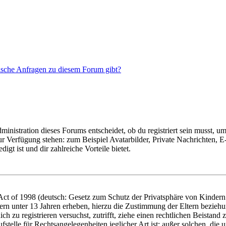
tische Anfragen zu diesem Forum gibt?
istration dieses Forums entscheidet, ob du registriert sein musst, um Be
zur Verfügung stehen: zum Beispiel Avatarbilder, Private Nachrichten, 
igt ist und dir zahlreiche Vorteile bietet.
t of 1998 (deutsch: Gesetz zum Schutz der Privatsphäre von Kindern i
ern unter 13 Jahren erheben, hierzu die Zustimmung der Eltern bezieh
dich zu registrieren versuchst, zutrifft, ziehe einen rechtlichen Beista
stelle für Rechtsangelegenheiten jeglicher Art ist; außer solchen, die