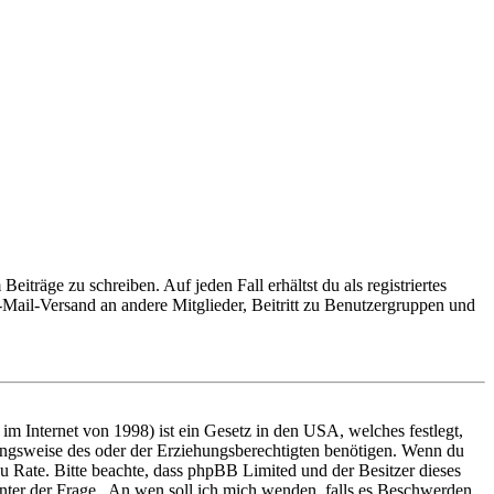
iträge zu schreiben. Auf jeden Fall erhältst du als registriertes
E-Mail-Versand an andere Mitglieder, Beitritt zu Benutzergruppen und
m Internet von 1998) ist ein Gesetz in den USA, welches festlegt,
ungsweise des oder der Erziehungsberechtigten benötigen. Wenn du
nd zu Rate. Bitte beachte, dass phpBB Limited und der Besitzer dieses
 unter der Frage „An wen soll ich mich wenden, falls es Beschwerden