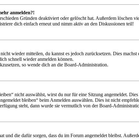
t mehr anmelden?!
rschieden Gründen deaktiviert oder gelöscht hat. Außerdem löschen vie
triere dich einfach erneut und nimm aktiv an den Diskussionen teil!
 nicht wieder mitteilen, du kannst es jedoch zurücksetzen. Dies machs
 dich schnell wieder anmelden können.
ückzusetzen, so wende dich an die Board-Administration.
en“ nicht auswählst, wirst du nur für eine Sitzung angemeldet. Dies
Angemeldet bleiben“ beim Anmelden auswählen. Dies ist nicht empfehle
Verfügung steht, dann wurde sie vermutlich von der Board-Administratio
 hat und die dafür sorgen, dass du im Forum angemeldet bleibst. Außer