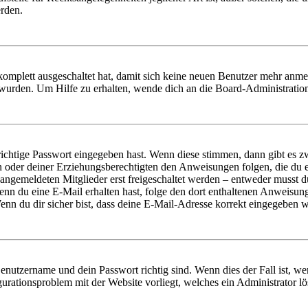
erden.
 komplett ausgeschaltet hat, damit sich keine neuen Benutzer mehr anm
 wurden. Um Hilfe zu erhalten, wende dich an die Board-Administratio
richtige Passwort eingegeben hast. Wenn diese stimmen, dann gibt es
ern oder deiner Erziehungsberechtigten den Anweisungen folgen, die du e
 angemeldeten Mitglieder erst freigeschaltet werden – entweder musst du
. Wenn du eine E-Mail erhalten hast, folge den dort enthaltenen Anweis
nn du dir sicher bist, dass deine E-Mail-Adresse korrekt eingegeben w
Benutzername und dein Passwort richtig sind. Wenn dies der Fall ist, w
igurationsproblem mit der Website vorliegt, welches ein Administrator l