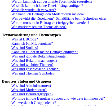
Warum kann ich auf bestimmte Foren nicht zugreifen?
Weshalb kann ich keine Dateianhänge anfügen?
Weshalb wurde ich verwarnt?
Wie kann ich Beiträge den Moderatoren melden?
Was bewirkt die „Speichern“-Schaltfläche beim Schreiben eine
Warum muss mein Beitrag erst freigegeben werden?
Wie markiere ich ein Thema als neu?
Textformatierung und Thementypen
Was ist BBCode?
Kann ich HTML benutzen?
Was sind Smilies?
Kann ich Bilder in meine Beiträge einfügen?
Was sind globale Bekanntmachungen?
Was sind Bekanntmachungen?
Was sind wichtige Themen?
Was sind geschlossene Themen?
Was sind Themen-Symbole?
Benutzer-Stufen und Gruppen
Was sind Administratoren?
Was sind Moderatoren?
Was sind Benutzergruppen?
Wo finde ich die Benutzergruppen und wie trete ich ihnen bei?
Wie werde ich Gruppenleiter?