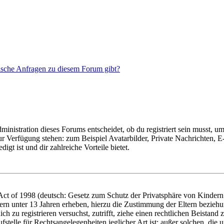
tische Anfragen zu diesem Forum gibt?
istration dieses Forums entscheidet, ob du registriert sein musst, um Be
zur Verfügung stehen: zum Beispiel Avatarbilder, Private Nachrichten, 
igt ist und dir zahlreiche Vorteile bietet.
t of 1998 (deutsch: Gesetz zum Schutz der Privatsphäre von Kindern i
ern unter 13 Jahren erheben, hierzu die Zustimmung der Eltern bezieh
dich zu registrieren versuchst, zutrifft, ziehe einen rechtlichen Beista
stelle für Rechtsangelegenheiten jeglicher Art ist; außer solchen, die