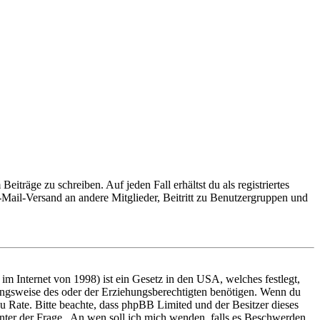
iträge zu schreiben. Auf jeden Fall erhältst du als registriertes
E-Mail-Versand an andere Mitglieder, Beitritt zu Benutzergruppen und
m Internet von 1998) ist ein Gesetz in den USA, welches festlegt,
ungsweise des oder der Erziehungsberechtigten benötigen. Wenn du
nd zu Rate. Bitte beachte, dass phpBB Limited und der Besitzer dieses
 unter der Frage „An wen soll ich mich wenden, falls es Beschwerden