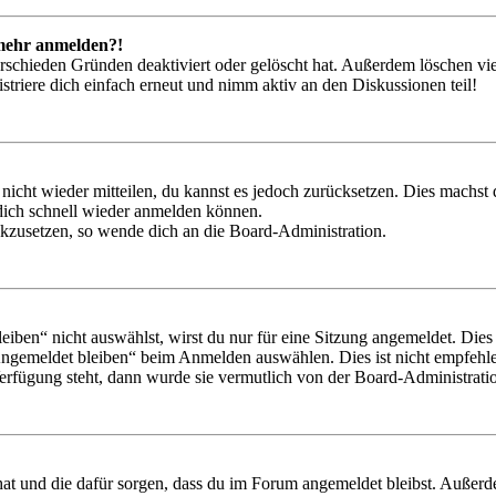
t mehr anmelden?!
rschieden Gründen deaktiviert oder gelöscht hat. Außerdem löschen vie
triere dich einfach erneut und nimm aktiv an den Diskussionen teil!
 nicht wieder mitteilen, du kannst es jedoch zurücksetzen. Dies machs
 dich schnell wieder anmelden können.
ückzusetzen, so wende dich an die Board-Administration.
en“ nicht auswählst, wirst du nur für eine Sitzung angemeldet. Dies
Angemeldet bleiben“ beim Anmelden auswählen. Dies ist nicht empfehle
Verfügung steht, dann wurde sie vermutlich von der Board-Administratio
 hat und die dafür sorgen, dass du im Forum angemeldet bleibst. Außer