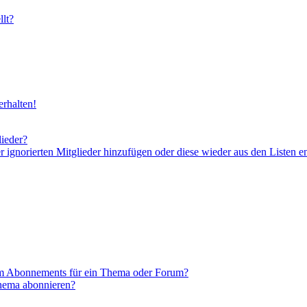
lt?
rhalten!
lieder?
er ignorierten Mitglieder hinzufügen oder diese wieder aus den Listen e
em Abonnements für ein Thema oder Forum?
Thema abonnieren?