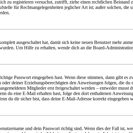
dich zu registrieren versuchst, zutrifft, ziehe einen rechtlichen Beista
stelle für Rechtsangelegenheiten jeglicher Art ist; außer solchen, die
erden.
 komplett ausgeschaltet hat, damit sich keine neuen Benutzer mehr anm
 wurden. Um Hilfe zu erhalten, wende dich an die Board-Administratio
richtige Passwort eingegeben hast. Wenn diese stimmen, dann gibt es
ern oder deiner Erziehungsberechtigten den Anweisungen folgen, die du e
 angemeldeten Mitglieder erst freigeschaltet werden – entweder musst du
. Wenn du eine E-Mail erhalten hast, folge den dort enthaltenen Anweis
nn du dir sicher bist, dass deine E-Mail-Adresse korrekt eingegeben w
Benutzername und dein Passwort richtig sind. Wenn dies der Fall ist, w