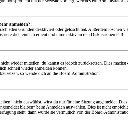
igurationsproblem mit der Website vorliegt, welches ein Administrator l
t mehr anmelden?!
rschieden Gründen deaktiviert oder gelöscht hat. Außerdem löschen vie
triere dich einfach erneut und nimm aktiv an den Diskussionen teil!
 nicht wieder mitteilen, du kannst es jedoch zurücksetzen. Dies machs
 dich schnell wieder anmelden können.
ückzusetzen, so wende dich an die Board-Administration.
en“ nicht auswählst, wirst du nur für eine Sitzung angemeldet. Dies
Angemeldet bleiben“ beim Anmelden auswählen. Dies ist nicht empfehle
Verfügung steht, dann wurde sie vermutlich von der Board-Administratio