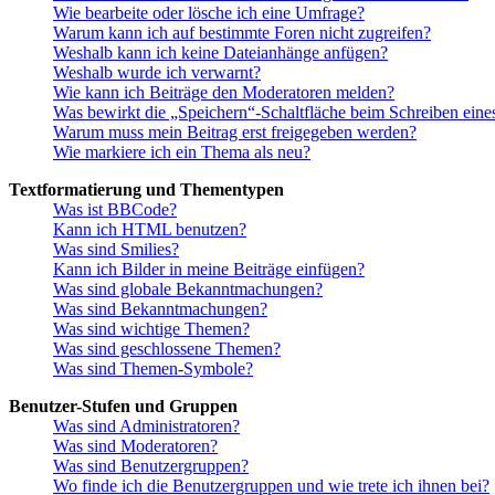
Wie bearbeite oder lösche ich eine Umfrage?
Warum kann ich auf bestimmte Foren nicht zugreifen?
Weshalb kann ich keine Dateianhänge anfügen?
Weshalb wurde ich verwarnt?
Wie kann ich Beiträge den Moderatoren melden?
Was bewirkt die „Speichern“-Schaltfläche beim Schreiben eine
Warum muss mein Beitrag erst freigegeben werden?
Wie markiere ich ein Thema als neu?
Textformatierung und Thementypen
Was ist BBCode?
Kann ich HTML benutzen?
Was sind Smilies?
Kann ich Bilder in meine Beiträge einfügen?
Was sind globale Bekanntmachungen?
Was sind Bekanntmachungen?
Was sind wichtige Themen?
Was sind geschlossene Themen?
Was sind Themen-Symbole?
Benutzer-Stufen und Gruppen
Was sind Administratoren?
Was sind Moderatoren?
Was sind Benutzergruppen?
Wo finde ich die Benutzergruppen und wie trete ich ihnen bei?