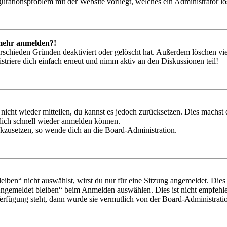
igurationsproblem mit der Website vorliegt, welches ein Administrator l
t mehr anmelden?!
rschieden Gründen deaktiviert oder gelöscht hat. Außerdem löschen vie
triere dich einfach erneut und nimm aktiv an den Diskussionen teil!
 nicht wieder mitteilen, du kannst es jedoch zurücksetzen. Dies machs
 dich schnell wieder anmelden können.
ückzusetzen, so wende dich an die Board-Administration.
en“ nicht auswählst, wirst du nur für eine Sitzung angemeldet. Dies
Angemeldet bleiben“ beim Anmelden auswählen. Dies ist nicht empfehle
Verfügung steht, dann wurde sie vermutlich von der Board-Administratio