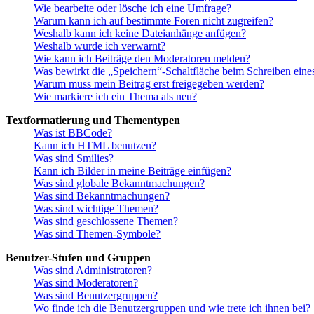
Wie bearbeite oder lösche ich eine Umfrage?
Warum kann ich auf bestimmte Foren nicht zugreifen?
Weshalb kann ich keine Dateianhänge anfügen?
Weshalb wurde ich verwarnt?
Wie kann ich Beiträge den Moderatoren melden?
Was bewirkt die „Speichern“-Schaltfläche beim Schreiben eine
Warum muss mein Beitrag erst freigegeben werden?
Wie markiere ich ein Thema als neu?
Textformatierung und Thementypen
Was ist BBCode?
Kann ich HTML benutzen?
Was sind Smilies?
Kann ich Bilder in meine Beiträge einfügen?
Was sind globale Bekanntmachungen?
Was sind Bekanntmachungen?
Was sind wichtige Themen?
Was sind geschlossene Themen?
Was sind Themen-Symbole?
Benutzer-Stufen und Gruppen
Was sind Administratoren?
Was sind Moderatoren?
Was sind Benutzergruppen?
Wo finde ich die Benutzergruppen und wie trete ich ihnen bei?