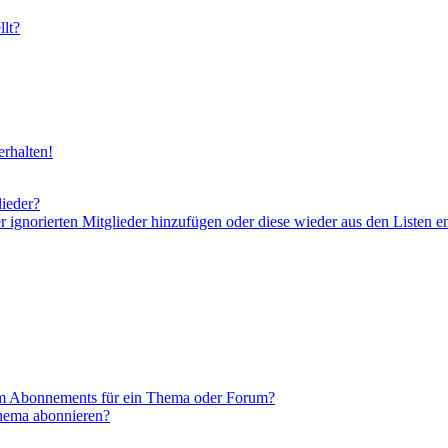
lt?
rhalten!
lieder?
er ignorierten Mitglieder hinzufügen oder diese wieder aus den Listen e
em Abonnements für ein Thema oder Forum?
Thema abonnieren?