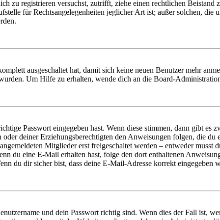
dich zu registrieren versuchst, zutrifft, ziehe einen rechtlichen Beista
stelle für Rechtsangelegenheiten jeglicher Art ist; außer solchen, die
erden.
 komplett ausgeschaltet hat, damit sich keine neuen Benutzer mehr anm
 wurden. Um Hilfe zu erhalten, wende dich an die Board-Administratio
richtige Passwort eingegeben hast. Wenn diese stimmen, dann gibt es
ern oder deiner Erziehungsberechtigten den Anweisungen folgen, die du e
 angemeldeten Mitglieder erst freigeschaltet werden – entweder musst du
. Wenn du eine E-Mail erhalten hast, folge den dort enthaltenen Anweis
nn du dir sicher bist, dass deine E-Mail-Adresse korrekt eingegeben w
Benutzername und dein Passwort richtig sind. Wenn dies der Fall ist, w