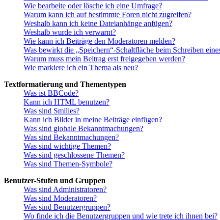
Wie bearbeite oder lösche ich eine Umfrage?
Warum kann ich auf bestimmte Foren nicht zugreifen?
Weshalb kann ich keine Dateianhänge anfügen?
Weshalb wurde ich verwarnt?
Wie kann ich Beiträge den Moderatoren melden?
Was bewirkt die „Speichern“-Schaltfläche beim Schreiben eine
Warum muss mein Beitrag erst freigegeben werden?
Wie markiere ich ein Thema als neu?
Textformatierung und Thementypen
Was ist BBCode?
Kann ich HTML benutzen?
Was sind Smilies?
Kann ich Bilder in meine Beiträge einfügen?
Was sind globale Bekanntmachungen?
Was sind Bekanntmachungen?
Was sind wichtige Themen?
Was sind geschlossene Themen?
Was sind Themen-Symbole?
Benutzer-Stufen und Gruppen
Was sind Administratoren?
Was sind Moderatoren?
Was sind Benutzergruppen?
Wo finde ich die Benutzergruppen und wie trete ich ihnen bei?