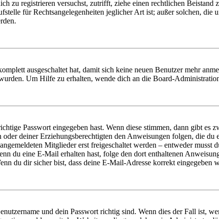
dich zu registrieren versuchst, zutrifft, ziehe einen rechtlichen Beista
stelle für Rechtsangelegenheiten jeglicher Art ist; außer solchen, die
erden.
 komplett ausgeschaltet hat, damit sich keine neuen Benutzer mehr anm
 wurden. Um Hilfe zu erhalten, wende dich an die Board-Administratio
richtige Passwort eingegeben hast. Wenn diese stimmen, dann gibt es
ern oder deiner Erziehungsberechtigten den Anweisungen folgen, die du e
 angemeldeten Mitglieder erst freigeschaltet werden – entweder musst du
. Wenn du eine E-Mail erhalten hast, folge den dort enthaltenen Anweis
nn du dir sicher bist, dass deine E-Mail-Adresse korrekt eingegeben w
Benutzername und dein Passwort richtig sind. Wenn dies der Fall ist, w