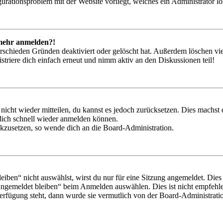
igurationsproblem mit der Website vorliegt, welches ein Administrator l
t mehr anmelden?!
rschieden Gründen deaktiviert oder gelöscht hat. Außerdem löschen vie
triere dich einfach erneut und nimm aktiv an den Diskussionen teil!
 nicht wieder mitteilen, du kannst es jedoch zurücksetzen. Dies machs
 dich schnell wieder anmelden können.
ückzusetzen, so wende dich an die Board-Administration.
en“ nicht auswählst, wirst du nur für eine Sitzung angemeldet. Dies
Angemeldet bleiben“ beim Anmelden auswählen. Dies ist nicht empfehle
Verfügung steht, dann wurde sie vermutlich von der Board-Administratio