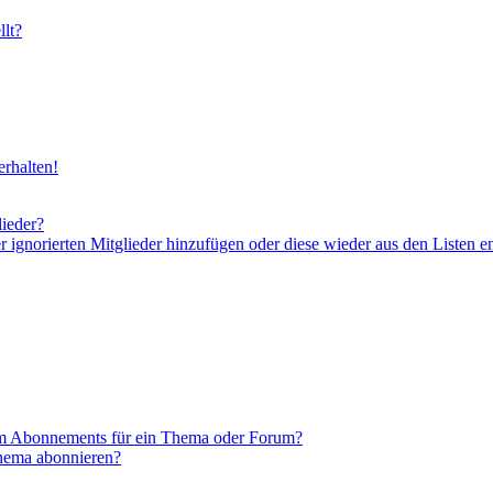
lt?
rhalten!
lieder?
er ignorierten Mitglieder hinzufügen oder diese wieder aus den Listen e
em Abonnements für ein Thema oder Forum?
Thema abonnieren?