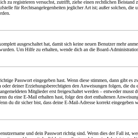
dich zu registrieren versuchst, zutrifft, ziehe einen rechtlichen Beista
stelle für Rechtsangelegenheiten jeglicher Art ist; außer solchen, die
erden.
 komplett ausgeschaltet hat, damit sich keine neuen Benutzer mehr anm
 wurden. Um Hilfe zu erhalten, wende dich an die Board-Administratio
richtige Passwort eingegeben hast. Wenn diese stimmen, dann gibt es
ern oder deiner Erziehungsberechtigten den Anweisungen folgen, die du e
 angemeldeten Mitglieder erst freigeschaltet werden – entweder musst du
. Wenn du eine E-Mail erhalten hast, folge den dort enthaltenen Anweis
nn du dir sicher bist, dass deine E-Mail-Adresse korrekt eingegeben w
Benutzername und dein Passwort richtig sind. Wenn dies der Fall ist, w