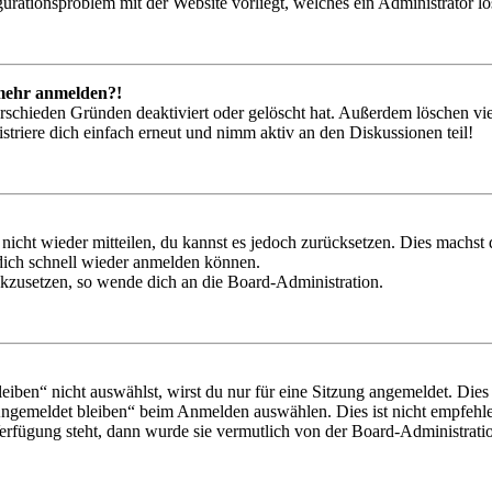
igurationsproblem mit der Website vorliegt, welches ein Administrator l
t mehr anmelden?!
rschieden Gründen deaktiviert oder gelöscht hat. Außerdem löschen vie
triere dich einfach erneut und nimm aktiv an den Diskussionen teil!
 nicht wieder mitteilen, du kannst es jedoch zurücksetzen. Dies machs
 dich schnell wieder anmelden können.
ückzusetzen, so wende dich an die Board-Administration.
en“ nicht auswählst, wirst du nur für eine Sitzung angemeldet. Dies
Angemeldet bleiben“ beim Anmelden auswählen. Dies ist nicht empfehle
Verfügung steht, dann wurde sie vermutlich von der Board-Administratio