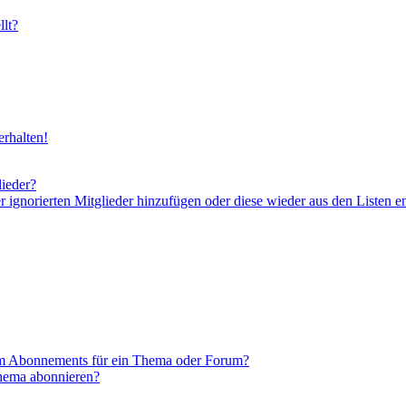
lt?
rhalten!
lieder?
er ignorierten Mitglieder hinzufügen oder diese wieder aus den Listen e
em Abonnements für ein Thema oder Forum?
Thema abonnieren?