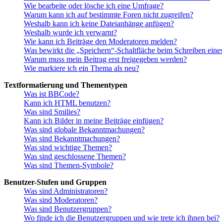
Wie bearbeite oder lösche ich eine Umfrage?
Warum kann ich auf bestimmte Foren nicht zugreifen?
Weshalb kann ich keine Dateianhänge anfügen?
Weshalb wurde ich verwarnt?
Wie kann ich Beiträge den Moderatoren melden?
Was bewirkt die „Speichern“-Schaltfläche beim Schreiben eine
Warum muss mein Beitrag erst freigegeben werden?
Wie markiere ich ein Thema als neu?
Textformatierung und Thementypen
Was ist BBCode?
Kann ich HTML benutzen?
Was sind Smilies?
Kann ich Bilder in meine Beiträge einfügen?
Was sind globale Bekanntmachungen?
Was sind Bekanntmachungen?
Was sind wichtige Themen?
Was sind geschlossene Themen?
Was sind Themen-Symbole?
Benutzer-Stufen und Gruppen
Was sind Administratoren?
Was sind Moderatoren?
Was sind Benutzergruppen?
Wo finde ich die Benutzergruppen und wie trete ich ihnen bei?