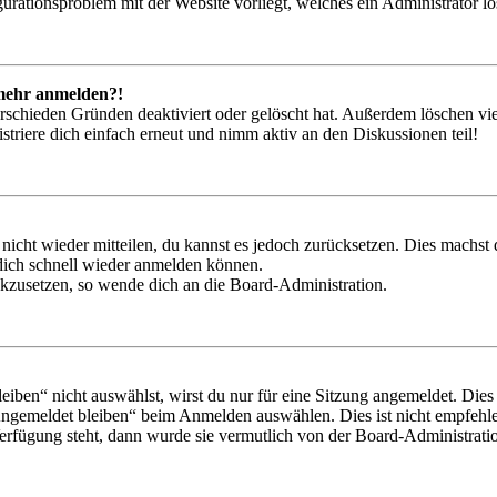
igurationsproblem mit der Website vorliegt, welches ein Administrator l
t mehr anmelden?!
rschieden Gründen deaktiviert oder gelöscht hat. Außerdem löschen vie
triere dich einfach erneut und nimm aktiv an den Diskussionen teil!
 nicht wieder mitteilen, du kannst es jedoch zurücksetzen. Dies machs
 dich schnell wieder anmelden können.
ückzusetzen, so wende dich an die Board-Administration.
en“ nicht auswählst, wirst du nur für eine Sitzung angemeldet. Dies
Angemeldet bleiben“ beim Anmelden auswählen. Dies ist nicht empfehle
Verfügung steht, dann wurde sie vermutlich von der Board-Administratio