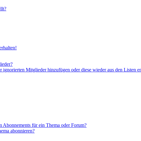
lt?
rhalten!
lieder?
er ignorierten Mitglieder hinzufügen oder diese wieder aus den Listen e
em Abonnements für ein Thema oder Forum?
Thema abonnieren?