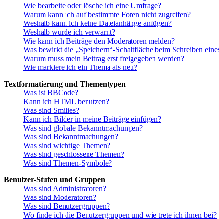
Wie bearbeite oder lösche ich eine Umfrage?
Warum kann ich auf bestimmte Foren nicht zugreifen?
Weshalb kann ich keine Dateianhänge anfügen?
Weshalb wurde ich verwarnt?
Wie kann ich Beiträge den Moderatoren melden?
Was bewirkt die „Speichern“-Schaltfläche beim Schreiben eine
Warum muss mein Beitrag erst freigegeben werden?
Wie markiere ich ein Thema als neu?
Textformatierung und Thementypen
Was ist BBCode?
Kann ich HTML benutzen?
Was sind Smilies?
Kann ich Bilder in meine Beiträge einfügen?
Was sind globale Bekanntmachungen?
Was sind Bekanntmachungen?
Was sind wichtige Themen?
Was sind geschlossene Themen?
Was sind Themen-Symbole?
Benutzer-Stufen und Gruppen
Was sind Administratoren?
Was sind Moderatoren?
Was sind Benutzergruppen?
Wo finde ich die Benutzergruppen und wie trete ich ihnen bei?