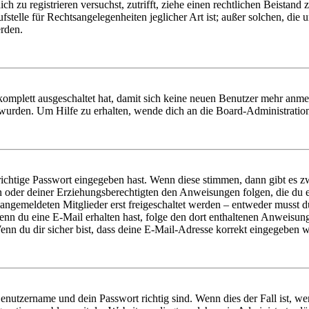
dich zu registrieren versuchst, zutrifft, ziehe einen rechtlichen Beista
stelle für Rechtsangelegenheiten jeglicher Art ist; außer solchen, die
erden.
 komplett ausgeschaltet hat, damit sich keine neuen Benutzer mehr anm
 wurden. Um Hilfe zu erhalten, wende dich an die Board-Administratio
richtige Passwort eingegeben hast. Wenn diese stimmen, dann gibt es
ern oder deiner Erziehungsberechtigten den Anweisungen folgen, die du e
 angemeldeten Mitglieder erst freigeschaltet werden – entweder musst du
. Wenn du eine E-Mail erhalten hast, folge den dort enthaltenen Anweis
nn du dir sicher bist, dass deine E-Mail-Adresse korrekt eingegeben w
Benutzername und dein Passwort richtig sind. Wenn dies der Fall ist, w