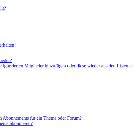
lt?
rhalten!
lieder?
er ignorierten Mitglieder hinzufügen oder diese wieder aus den Listen e
em Abonnements für ein Thema oder Forum?
Thema abonnieren?