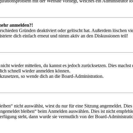
igurationsproblem mit der Website vorliegt, welches ein Administrator l
t mehr anmelden?!
rschieden Gründen deaktiviert oder gelöscht hat. Außerdem löschen vie
triere dich einfach erneut und nimm aktiv an den Diskussionen teil!
 nicht wieder mitteilen, du kannst es jedoch zurücksetzen. Dies machs
 dich schnell wieder anmelden können.
ückzusetzen, so wende dich an die Board-Administration.
en“ nicht auswählst, wirst du nur für eine Sitzung angemeldet. Dies
Angemeldet bleiben“ beim Anmelden auswählen. Dies ist nicht empfehle
Verfügung steht, dann wurde sie vermutlich von der Board-Administratio