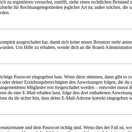
dich zu registrieren versuchst, zutrifft, ziehe einen rechtlichen Beista
stelle für Rechtsangelegenheiten jeglicher Art ist; außer solchen, die
erden.
 komplett ausgeschaltet hat, damit sich keine neuen Benutzer mehr anm
 wurden. Um Hilfe zu erhalten, wende dich an die Board-Administratio
richtige Passwort eingegeben hast. Wenn diese stimmen, dann gibt es
ern oder deiner Erziehungsberechtigten den Anweisungen folgen, die du e
 angemeldeten Mitglieder erst freigeschaltet werden – entweder musst du
. Wenn du eine E-Mail erhalten hast, folge den dort enthaltenen Anweis
nn du dir sicher bist, dass deine E-Mail-Adresse korrekt eingegeben w
Benutzername und dein Passwort richtig sind. Wenn dies der Fall ist, w