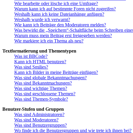
Wie bearbeite oder lösche ich eine Umfrage?
Warum kann ich auf bestimmte Foren nicht zugreifen?
Weshalb kann ich keine Dateianhänge anfügen?
Weshalb wurde ich verwarnt?
Wie kann ich Beiträge den Moderatoren melden?
Was bewirkt die „Speichern“-Schaltfläche beim Schreiben eine
Warum muss mein Beitrag erst freigegeben werden?
Wie markiere ich ein Thema als neu?
Textformatierung und Thementypen
Was ist BBCode?
Kann ich HTML benutzen?
Was sind Smilies?
Kann ich Bilder in meine Beiträge einfügen?
Was sind globale Bekanntmachungen?
Was sind Bekanntmachungen?
Was sind wichtige Themen?
Was sind geschlossene Themen?
Was sind Themen-Symbole?
Benutzer-Stufen und Gruppen
Was sind Administratoren?
Was sind Moderatoren?
Was sind Benutzergruppen?
Wo finde ich die Benutzergruppen und wie trete ich ihnen bei?