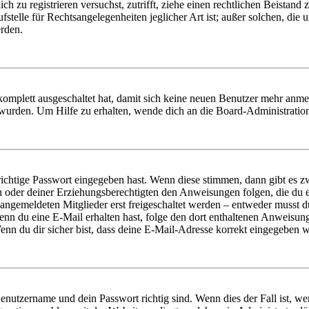
dich zu registrieren versuchst, zutrifft, ziehe einen rechtlichen Beista
stelle für Rechtsangelegenheiten jeglicher Art ist; außer solchen, die
erden.
 komplett ausgeschaltet hat, damit sich keine neuen Benutzer mehr anm
 wurden. Um Hilfe zu erhalten, wende dich an die Board-Administratio
richtige Passwort eingegeben hast. Wenn diese stimmen, dann gibt es
ern oder deiner Erziehungsberechtigten den Anweisungen folgen, die du e
 angemeldeten Mitglieder erst freigeschaltet werden – entweder musst du
. Wenn du eine E-Mail erhalten hast, folge den dort enthaltenen Anweis
nn du dir sicher bist, dass deine E-Mail-Adresse korrekt eingegeben w
Benutzername und dein Passwort richtig sind. Wenn dies der Fall ist, w