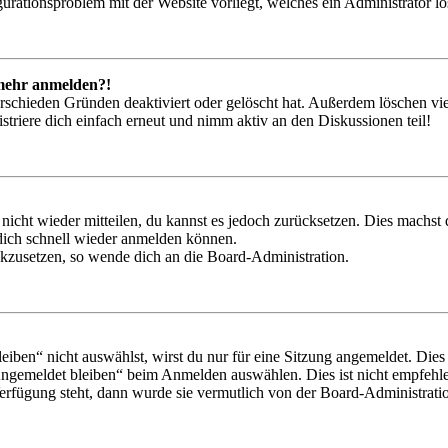
igurationsproblem mit der Website vorliegt, welches ein Administrator l
t mehr anmelden?!
rschieden Gründen deaktiviert oder gelöscht hat. Außerdem löschen vie
triere dich einfach erneut und nimm aktiv an den Diskussionen teil!
 nicht wieder mitteilen, du kannst es jedoch zurücksetzen. Dies machs
 dich schnell wieder anmelden können.
ückzusetzen, so wende dich an die Board-Administration.
en“ nicht auswählst, wirst du nur für eine Sitzung angemeldet. Dies
Angemeldet bleiben“ beim Anmelden auswählen. Dies ist nicht empfehle
Verfügung steht, dann wurde sie vermutlich von der Board-Administratio