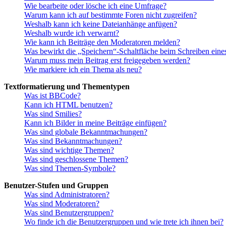
Wie bearbeite oder lösche ich eine Umfrage?
Warum kann ich auf bestimmte Foren nicht zugreifen?
Weshalb kann ich keine Dateianhänge anfügen?
Weshalb wurde ich verwarnt?
Wie kann ich Beiträge den Moderatoren melden?
Was bewirkt die „Speichern“-Schaltfläche beim Schreiben eine
Warum muss mein Beitrag erst freigegeben werden?
Wie markiere ich ein Thema als neu?
Textformatierung und Thementypen
Was ist BBCode?
Kann ich HTML benutzen?
Was sind Smilies?
Kann ich Bilder in meine Beiträge einfügen?
Was sind globale Bekanntmachungen?
Was sind Bekanntmachungen?
Was sind wichtige Themen?
Was sind geschlossene Themen?
Was sind Themen-Symbole?
Benutzer-Stufen und Gruppen
Was sind Administratoren?
Was sind Moderatoren?
Was sind Benutzergruppen?
Wo finde ich die Benutzergruppen und wie trete ich ihnen bei?