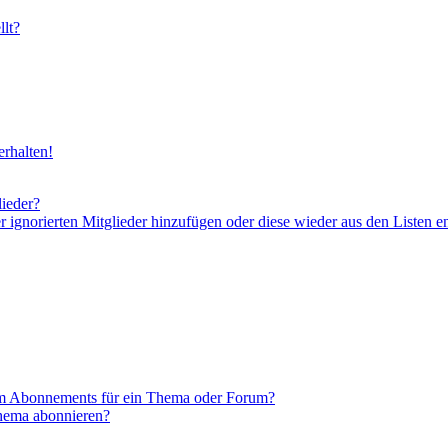
lt?
rhalten!
lieder?
er ignorierten Mitglieder hinzufügen oder diese wieder aus den Listen e
em Abonnements für ein Thema oder Forum?
Thema abonnieren?