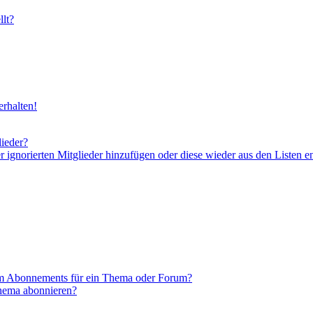
lt?
rhalten!
lieder?
er ignorierten Mitglieder hinzufügen oder diese wieder aus den Listen e
em Abonnements für ein Thema oder Forum?
Thema abonnieren?