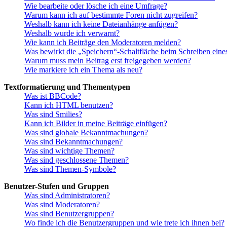
Wie bearbeite oder lösche ich eine Umfrage?
Warum kann ich auf bestimmte Foren nicht zugreifen?
Weshalb kann ich keine Dateianhänge anfügen?
Weshalb wurde ich verwarnt?
Wie kann ich Beiträge den Moderatoren melden?
Was bewirkt die „Speichern“-Schaltfläche beim Schreiben eine
Warum muss mein Beitrag erst freigegeben werden?
Wie markiere ich ein Thema als neu?
Textformatierung und Thementypen
Was ist BBCode?
Kann ich HTML benutzen?
Was sind Smilies?
Kann ich Bilder in meine Beiträge einfügen?
Was sind globale Bekanntmachungen?
Was sind Bekanntmachungen?
Was sind wichtige Themen?
Was sind geschlossene Themen?
Was sind Themen-Symbole?
Benutzer-Stufen und Gruppen
Was sind Administratoren?
Was sind Moderatoren?
Was sind Benutzergruppen?
Wo finde ich die Benutzergruppen und wie trete ich ihnen bei?