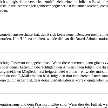
dich zu registrieren versuchst, zutrifft, ziehe einen rechtlichen Beista
stelle für Rechtsangelegenheiten jeglicher Art ist; außer solchen, die
erden.
 komplett ausgeschaltet hat, damit sich keine neuen Benutzer mehr anm
 wurden. Um Hilfe zu erhalten, wende dich an die Board-Administratio
richtige Passwort eingegeben hast. Wenn diese stimmen, dann gibt es
ern oder deiner Erziehungsberechtigten den Anweisungen folgen, die du e
 angemeldeten Mitglieder erst freigeschaltet werden – entweder musst du
. Wenn du eine E-Mail erhalten hast, folge den dort enthaltenen Anweis
nn du dir sicher bist, dass deine E-Mail-Adresse korrekt eingegeben w
Benutzername und dein Passwort richtig sind. Wenn dies der Fall ist, w