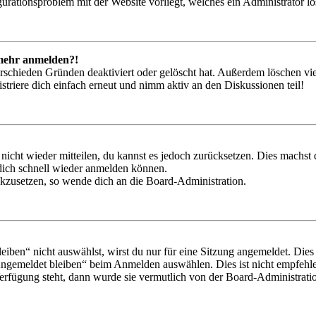
igurationsproblem mit der Website vorliegt, welches ein Administrator l
t mehr anmelden?!
rschieden Gründen deaktiviert oder gelöscht hat. Außerdem löschen vie
triere dich einfach erneut und nimm aktiv an den Diskussionen teil!
 nicht wieder mitteilen, du kannst es jedoch zurücksetzen. Dies machs
 dich schnell wieder anmelden können.
ückzusetzen, so wende dich an die Board-Administration.
en“ nicht auswählst, wirst du nur für eine Sitzung angemeldet. Dies
Angemeldet bleiben“ beim Anmelden auswählen. Dies ist nicht empfehle
Verfügung steht, dann wurde sie vermutlich von der Board-Administratio