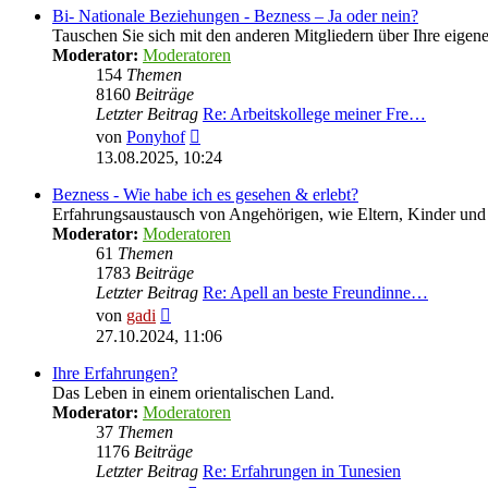
Bi- Nationale Beziehungen - Bezness – Ja oder nein?
Tauschen Sie sich mit den anderen Mitgliedern über Ihre eige
Moderator:
Moderatoren
154
Themen
8160
Beiträge
Letzter Beitrag
Re: Arbeitskollege meiner Fre…
Neuester
von
Ponyhof
Beitrag
13.08.2025, 10:24
Bezness - Wie habe ich es gesehen & erlebt?
Erfahrungsaustausch von Angehörigen, wie Eltern, Kinder u
Moderator:
Moderatoren
61
Themen
1783
Beiträge
Letzter Beitrag
Re: Apell an beste Freundinne…
Neuester
von
gadi
Beitrag
27.10.2024, 11:06
Ihre Erfahrungen?
Das Leben in einem orientalischen Land.
Moderator:
Moderatoren
37
Themen
1176
Beiträge
Letzter Beitrag
Re: Erfahrungen in Tunesien