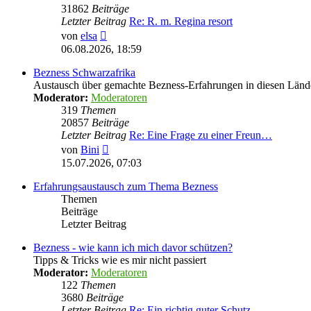
31862
Beiträge
Letzter Beitrag
Re: R. m. Regina resort
Neuester
von
elsa
Beitrag
06.08.2026, 18:59
Bezness Schwarzafrika
Austausch über gemachte Bezness-Erfahrungen in diesen Länd
Moderator:
Moderatoren
319
Themen
20857
Beiträge
Letzter Beitrag
Re: Eine Frage zu einer Freun…
Neuester
von
Bini
Beitrag
15.07.2026, 07:03
Erfahrungsaustausch zum Thema Bezness
Themen
Beiträge
Letzter Beitrag
Bezness - wie kann ich mich davor schützen?
Tipps & Tricks wie es mir nicht passiert
Moderator:
Moderatoren
122
Themen
3680
Beiträge
Letzter Beitrag
Re: Ein richtig guter Schutz …