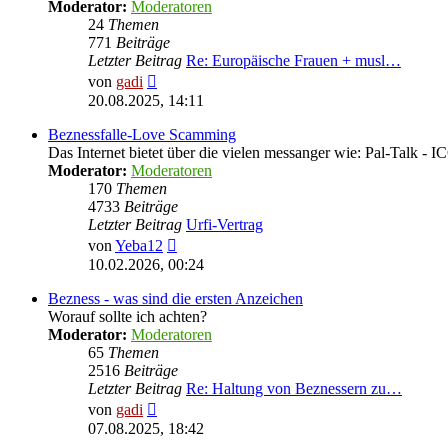
Moderator:
Moderatoren
24
Themen
771
Beiträge
Letzter Beitrag
Re: Europäische Frauen + musl…
Neuester
von
gadi
Beitrag
20.08.2025, 14:11
Beznessfalle-Love Scamming
Das Internet bietet über die vielen messanger wie: Pal-Talk -
Moderator:
Moderatoren
170
Themen
4733
Beiträge
Letzter Beitrag
Urfi-Vertrag
Neuester
von
Yeba12
Beitrag
10.02.2026, 00:24
Bezness - was sind die ersten Anzeichen
Worauf sollte ich achten?
Moderator:
Moderatoren
65
Themen
2516
Beiträge
Letzter Beitrag
Re: Haltung von Beznessern zu…
Neuester
von
gadi
Beitrag
07.08.2025, 18:42