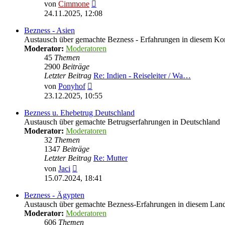
Neuester
von
Cimmone
Beitrag
24.11.2025, 12:08
Bezness - Asien
Austausch über gemachte Bezness - Erfahrungen in diesem Ko
Moderator:
Moderatoren
45
Themen
2900
Beiträge
Letzter Beitrag
Re: Indien - Reiseleiter / Wa…
Neuester
von
Ponyhof
Beitrag
23.12.2025, 10:55
Bezness u. Ehebetrug Deutschland
Austausch über gemachte Betrugserfahrungen in Deutschland
Moderator:
Moderatoren
32
Themen
1347
Beiträge
Letzter Beitrag
Re: Mutter
Neuester
von
Jaci
Beitrag
15.07.2024, 18:41
Bezness - Ägypten
Austausch über gemachte Bezness-Erfahrungen in diesem Lan
Moderator:
Moderatoren
606
Themen