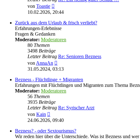
Neuester
von
Toastie
Beitrag
10.02.2026, 20:44
Zurück aus dem Urlaub & frisch verliebt?
Erfahrungen-Erlebnisse
Fragen & Gedanken
Moderator:
Moderatoren
80
Themen
3498
Beiträge
Letzter Beitrag
Re: Senioren Bezness
Neuester
von
AnnaAn
Beitrag
31.05.2024, 03:13
Bezness - Flüchtlinge + Migranten
Erfahrungen mit Flüchtlingen und Migranten zum Thema Bezn
Moderator:
Moderatoren
56
Themen
3935
Beiträge
Letzter Beitrag
Re: Syrischer Arzt
Neuester
von
Kain
Beitrag
24.06.2026, 09:40
Bezness? - oder Sextourismus?
Wir reden hier über die Unterschiede. Was ist Bezness und wer