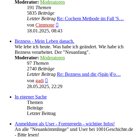
Moderator:
Moderatoren
191
Themen
5835
Beiträge
Letzter Beitrag
Re: Cochem Methode im Fall 'S…
Neuester
von
Cimmone
Beitrag
18.01.2025, 08:43
Bezness - Mein Leben danach.
Wie lebe ich heute. Was habe ich geändert. Wie habe ich
Bezness verarbeitet. Der "Neuanfang".
Moderator:
Moderatoren
97
Themen
2740
Beiträge
Letzter Beitrag
Re: Bezness und die (Spät-)Fo…
Neuester
von
gadi
Beitrag
28.05.2025, 22:29
In eigener Sache
Themen
Beiträge
Letzter Beitrag
Anmeldung als User - Forenregeln - wichtige Infos!
An alle "Neuankömmlinge" und User bei 1001Geschichte.de
- Bitte lesen!