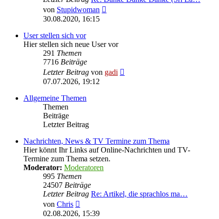
Neuester
von
Stupidwoman
Beitrag
30.08.2020, 16:15
User stellen sich vor
Hier stellen sich neue User vor
291
Themen
7716
Beiträge
Neuester
Letzter Beitrag
von
gadi
Beitrag
07.07.2026, 19:12
Allgemeine Themen
Themen
Beiträge
Letzter Beitrag
Nachrichten, News & TV Termine zum Thema
Hier könnt Ihr Links auf Online-Nachrichten und TV-
Termine zum Thema setzen.
Moderator:
Moderatoren
995
Themen
24507
Beiträge
Letzter Beitrag
Re: Artikel, die sprachlos ma…
Neuester
von
Chris
Beitrag
02.08.2026, 15:39