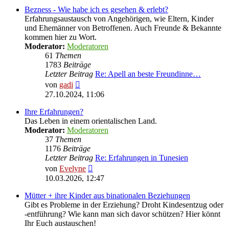
Bezness - Wie habe ich es gesehen & erlebt?
Erfahrungsaustausch von Angehörigen, wie Eltern, Kinder
und Ehemänner von Betroffenen. Auch Freunde & Bekannte
kommen hier zu Wort.
Moderator:
Moderatoren
61
Themen
1783
Beiträge
Letzter Beitrag
Re: Apell an beste Freundinne…
Neuester
von
gadi
Beitrag
27.10.2024, 11:06
Ihre Erfahrungen?
Das Leben in einem orientalischen Land.
Moderator:
Moderatoren
37
Themen
1176
Beiträge
Letzter Beitrag
Re: Erfahrungen in Tunesien
Neuester
von
Evelyne
Beitrag
10.03.2026, 12:47
Mütter + ihre Kinder aus binationalen Beziehungen
Gibt es Probleme in der Erziehung? Droht Kindesentzug oder
-entführung? Wie kann man sich davor schützen? Hier könnt
Ihr Euch austauschen!