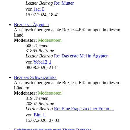
Letzter Beitrag
Re: Mutter
Neuester
von
Jaci
Beitrag
15.07.2024, 18:41
Bezness - Ägypten
Austausch über gemachte Bezness-Erfahrungen in diesem
Land
Moderator:
Moderatoren
606
Themen
31865
Beiträge
Letzter Beitrag
Re: Das erste Mal in Ägypten
Neuester
von
Yeba12
Beitrag
08.08.2026, 21:11
Bezness Schwarzafrika
Austausch über gemachte Bezness-Erfahrungen in diesen
Ländern
Moderator:
Moderatoren
319
Themen
20857
Beiträge
Letzter Beitrag
Re: Eine Frage zu einer Freun…
Neuester
von
Bini
Beitrag
15.07.2026, 07:03