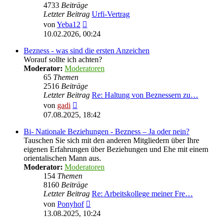
4733
Beiträge
Letzter Beitrag
Urfi-Vertrag
Neuester
von
Yeba12
Beitrag
10.02.2026, 00:24
Bezness - was sind die ersten Anzeichen
Worauf sollte ich achten?
Moderator:
Moderatoren
65
Themen
2516
Beiträge
Letzter Beitrag
Re: Haltung von Beznessern zu…
Neuester
von
gadi
Beitrag
07.08.2025, 18:42
Bi- Nationale Beziehungen - Bezness – Ja oder nein?
Tauschen Sie sich mit den anderen Mitgliedern über Ihre
eigenen Erfahrungen über Beziehungen und Ehe mit einem
orientalischen Mann aus.
Moderator:
Moderatoren
154
Themen
8160
Beiträge
Letzter Beitrag
Re: Arbeitskollege meiner Fre…
Neuester
von
Ponyhof
Beitrag
13.08.2025, 10:24