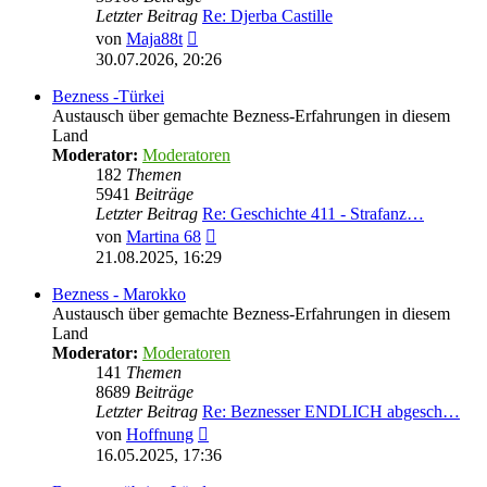
Letzter Beitrag
Re: Djerba Castille
Neuester
von
Maja88t
Beitrag
30.07.2026, 20:26
Bezness -Türkei
Austausch über gemachte Bezness-Erfahrungen in diesem
Land
Moderator:
Moderatoren
182
Themen
5941
Beiträge
Letzter Beitrag
Re: Geschichte 411 - Strafanz…
Neuester
von
Martina 68
Beitrag
21.08.2025, 16:29
Bezness - Marokko
Austausch über gemachte Bezness-Erfahrungen in diesem
Land
Moderator:
Moderatoren
141
Themen
8689
Beiträge
Letzter Beitrag
Re: Beznesser ENDLICH abgesch…
Neuester
von
Hoffnung
Beitrag
16.05.2025, 17:36