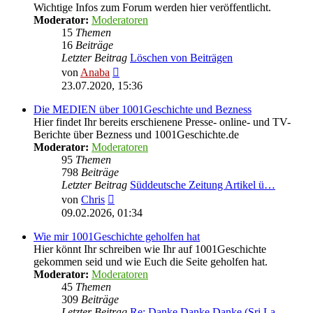
Wichtige Infos zum Forum werden hier veröffentlicht.
Moderator:
Moderatoren
15
Themen
16
Beiträge
Letzter Beitrag
Löschen von Beiträgen
Neuester
von
Anaba
Beitrag
23.07.2020, 15:36
Die MEDIEN über 1001Geschichte und Bezness
Hier findet Ihr bereits erschienene Presse- online- und TV-
Berichte über Bezness und 1001Geschichte.de
Moderator:
Moderatoren
95
Themen
798
Beiträge
Letzter Beitrag
Süddeutsche Zeitung Artikel ü…
Neuester
von
Chris
Beitrag
09.02.2026, 01:34
Wie mir 1001Geschichte geholfen hat
Hier könnt Ihr schreiben wie Ihr auf 1001Geschichte
gekommen seid und wie Euch die Seite geholfen hat.
Moderator:
Moderatoren
45
Themen
309
Beiträge
Letzter Beitrag
Re: Danke Danke Danke (Sri La…