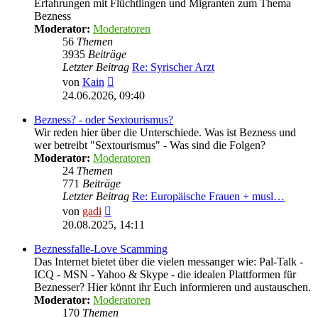
Erfahrungen mit Flüchtlingen und Migranten zum Thema
Bezness
Moderator:
Moderatoren
56
Themen
3935
Beiträge
Letzter Beitrag
Re: Syrischer Arzt
Neuester
von
Kain
Beitrag
24.06.2026, 09:40
Bezness? - oder Sextourismus?
Wir reden hier über die Unterschiede. Was ist Bezness und
wer betreibt "Sextourismus" - Was sind die Folgen?
Moderator:
Moderatoren
24
Themen
771
Beiträge
Letzter Beitrag
Re: Europäische Frauen + musl…
Neuester
von
gadi
Beitrag
20.08.2025, 14:11
Beznessfalle-Love Scamming
Das Internet bietet über die vielen messanger wie: Pal-Talk -
ICQ - MSN - Yahoo & Skype - die idealen Plattformen für
Beznesser? Hier könnt ihr Euch informieren und austauschen.
Moderator:
Moderatoren
170
Themen