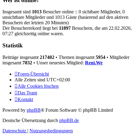
Wer ist online?
Insgesamt sind
1013
Besucher online :: 0 sichtbare Mitglieder, 0
unsichtbare Mitglieder und 1013 Gäste (basierend auf den aktiven
Besuchern der letzten 20 Minuten)
Der Besucherrekord liegt bei
11897
Besuchern, die am 22.02.2026,
07:27 gleichzeitig online waren.
Statistik
Beiträge insgesamt
217402
• Themen insgesamt
5954
• Mitglieder
insgesamt
7832
• Unser neuestes Mitglied:
Reni.We
Foren-Übersicht
Alle Zeiten sind
UTC+02:00
Alle Cookies löschen
Das Team
Kontakt
Powered by
phpBB
® Forum Software © phpBB Limited
Deutsche Übersetzung durch
phpBB.de
Datenschutz
|
Nutzungsbedingungen