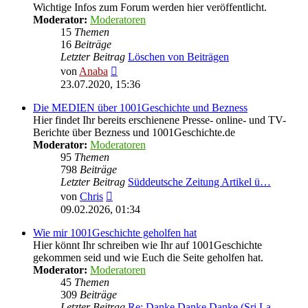
Wichtige Infos zum Forum werden hier veröffentlicht.
Moderator:
Moderatoren
15
Themen
16
Beiträge
Letzter Beitrag
Löschen von Beiträgen
Neuester
von
Anaba
Beitrag
23.07.2020, 15:36
Die MEDIEN über 1001Geschichte und Bezness
Hier findet Ihr bereits erschienene Presse- online- und TV-
Berichte über Bezness und 1001Geschichte.de
Moderator:
Moderatoren
95
Themen
798
Beiträge
Letzter Beitrag
Süddeutsche Zeitung Artikel ü…
Neuester
von
Chris
Beitrag
09.02.2026, 01:34
Wie mir 1001Geschichte geholfen hat
Hier könnt Ihr schreiben wie Ihr auf 1001Geschichte
gekommen seid und wie Euch die Seite geholfen hat.
Moderator:
Moderatoren
45
Themen
309
Beiträge
Letzter Beitrag
Re: Danke Danke Danke (Sri La…