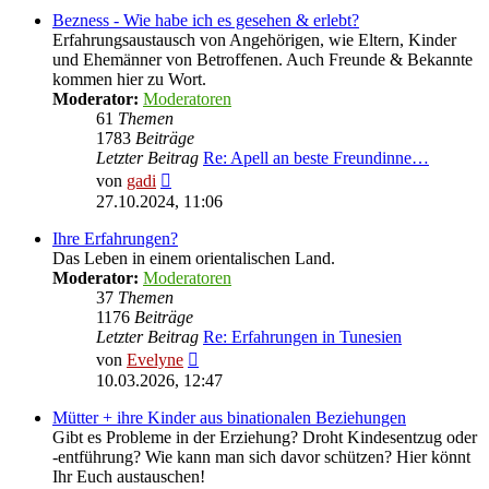
Bezness - Wie habe ich es gesehen & erlebt?
Erfahrungsaustausch von Angehörigen, wie Eltern, Kinder
und Ehemänner von Betroffenen. Auch Freunde & Bekannte
kommen hier zu Wort.
Moderator:
Moderatoren
61
Themen
1783
Beiträge
Letzter Beitrag
Re: Apell an beste Freundinne…
Neuester
von
gadi
Beitrag
27.10.2024, 11:06
Ihre Erfahrungen?
Das Leben in einem orientalischen Land.
Moderator:
Moderatoren
37
Themen
1176
Beiträge
Letzter Beitrag
Re: Erfahrungen in Tunesien
Neuester
von
Evelyne
Beitrag
10.03.2026, 12:47
Mütter + ihre Kinder aus binationalen Beziehungen
Gibt es Probleme in der Erziehung? Droht Kindesentzug oder
-entführung? Wie kann man sich davor schützen? Hier könnt
Ihr Euch austauschen!