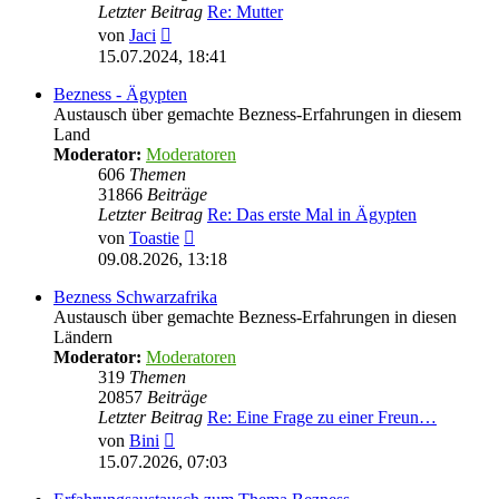
Letzter Beitrag
Re: Mutter
Neuester
von
Jaci
Beitrag
15.07.2024, 18:41
Bezness - Ägypten
Austausch über gemachte Bezness-Erfahrungen in diesem
Land
Moderator:
Moderatoren
606
Themen
31866
Beiträge
Letzter Beitrag
Re: Das erste Mal in Ägypten
Neuester
von
Toastie
Beitrag
09.08.2026, 13:18
Bezness Schwarzafrika
Austausch über gemachte Bezness-Erfahrungen in diesen
Ländern
Moderator:
Moderatoren
319
Themen
20857
Beiträge
Letzter Beitrag
Re: Eine Frage zu einer Freun…
Neuester
von
Bini
Beitrag
15.07.2026, 07:03