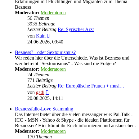
Erfahrungen mit Flüchtlingen und Migranten zum Thema
Bezness
Moderator:
Moderatoren
56
Themen
3935
Beiträge
Letzter Beitrag
Re: Syrischer Arzt
Neuester
von
Kain
Beitrag
24.06.2026, 09:40
Bezness? - oder Sextourismus?
Wir reden hier über die Unterschiede. Was ist Bezness und
wer betreibt "Sextourismus" - Was sind die Folgen?
Moderator:
Moderatoren
24
Themen
771
Beiträge
Letzter Beitrag
Re: Europäische Frauen + musl…
Neuester
von
gadi
Beitrag
20.08.2025, 14:11
Beznessfalle-Love Scamming
Das Internet bietet über die vielen messanger wie: Pal-Talk -
ICQ - MSN - Yahoo & Skype - die idealen Plattformen für
Beznesser? Hier könnt ihr Euch informieren und austauschen.
Moderator:
Moderatoren
170
Themen