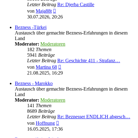
Letzter Beitrag
Re: Djerba Castille
Neuester
von
Maja88t
Beitrag
30.07.2026, 20:26
Bezness -Türkei
Austausch über gemachte Bezness-Erfahrungen in diesem
Land
Moderator:
Moderatoren
182
Themen
5941
Beiträge
Letzter Beitrag
Re: Geschichte 411 - Strafanz…
Neuester
von
Martina 68
Beitrag
21.08.2025, 16:29
Bezness - Marokko
Austausch über gemachte Bezness-Erfahrungen in diesem
Land
Moderator:
Moderatoren
141
Themen
8689
Beiträge
Letzter Beitrag
Re: Beznesser ENDLICH abgesch…
Neuester
von
Hoffnung
Beitrag
16.05.2025, 17:36