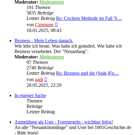
Moderator:
Moderatoren
191
Themen
5835
Beiträge
Letzter Beitrag
Re: Cochem Methode im Fall 'S…
Neuester
von
Cimmone
Beitrag
18.01.2025, 08:43
Bezness - Mein Leben danach.
Wie lebe ich heute. Was habe ich geändert. Wie habe ich
Bezness verarbeitet. Der "Neuanfang".
Moderator:
Moderatoren
97
Themen
2740
Beiträge
Letzter Beitrag
Re: Bezness und die (Spät-)Fo…
Neuester
von
gadi
Beitrag
28.05.2025, 22:29
In eigener Sache
Themen
Beiträge
Letzter Beitrag
Anmeldung als User - Forenregeln - wichtige Infos!
An alle "Neuankömmlinge" und User bei 1001Geschichte.de
- Bitte lesen!