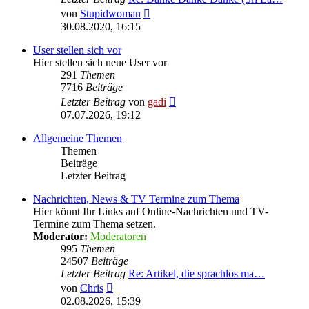
Neuester
von
Stupidwoman
Beitrag
30.08.2020, 16:15
User stellen sich vor
Hier stellen sich neue User vor
291
Themen
7716
Beiträge
Neuester
Letzter Beitrag
von
gadi
Beitrag
07.07.2026, 19:12
Allgemeine Themen
Themen
Beiträge
Letzter Beitrag
Nachrichten, News & TV Termine zum Thema
Hier könnt Ihr Links auf Online-Nachrichten und TV-
Termine zum Thema setzen.
Moderator:
Moderatoren
995
Themen
24507
Beiträge
Letzter Beitrag
Re: Artikel, die sprachlos ma…
Neuester
von
Chris
Beitrag
02.08.2026, 15:39