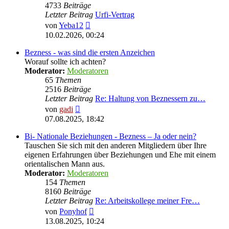
4733
Beiträge
Letzter Beitrag
Urfi-Vertrag
Neuester
von
Yeba12
Beitrag
10.02.2026, 00:24
Bezness - was sind die ersten Anzeichen
Worauf sollte ich achten?
Moderator:
Moderatoren
65
Themen
2516
Beiträge
Letzter Beitrag
Re: Haltung von Beznessern zu…
Neuester
von
gadi
Beitrag
07.08.2025, 18:42
Bi- Nationale Beziehungen - Bezness – Ja oder nein?
Tauschen Sie sich mit den anderen Mitgliedern über Ihre
eigenen Erfahrungen über Beziehungen und Ehe mit einem
orientalischen Mann aus.
Moderator:
Moderatoren
154
Themen
8160
Beiträge
Letzter Beitrag
Re: Arbeitskollege meiner Fre…
Neuester
von
Ponyhof
Beitrag
13.08.2025, 10:24