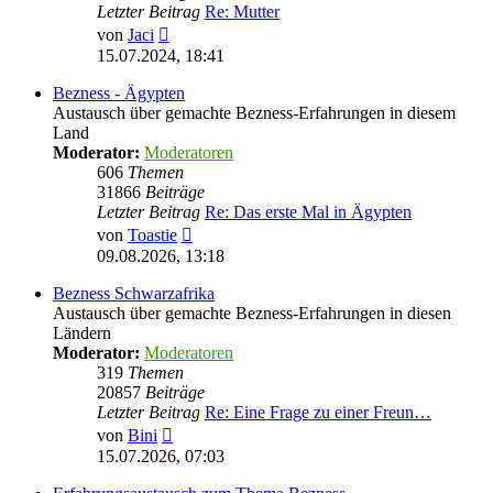
Letzter Beitrag
Re: Mutter
Neuester
von
Jaci
Beitrag
15.07.2024, 18:41
Bezness - Ägypten
Austausch über gemachte Bezness-Erfahrungen in diesem
Land
Moderator:
Moderatoren
606
Themen
31866
Beiträge
Letzter Beitrag
Re: Das erste Mal in Ägypten
Neuester
von
Toastie
Beitrag
09.08.2026, 13:18
Bezness Schwarzafrika
Austausch über gemachte Bezness-Erfahrungen in diesen
Ländern
Moderator:
Moderatoren
319
Themen
20857
Beiträge
Letzter Beitrag
Re: Eine Frage zu einer Freun…
Neuester
von
Bini
Beitrag
15.07.2026, 07:03