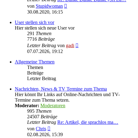
Neuester
von
Stupidwoman
Beitrag
30.08.2020, 16:15
User stellen sich vor
Hier stellen sich neue User vor
291
Themen
7716
Beiträge
Neuester
Letzter Beitrag
von
gadi
Beitrag
07.07.2026, 19:12
Allgemeine Themen
Themen
Beiträge
Letzter Beitrag
Nachrichten, News & TV Termine zum Thema
Hier könnt Ihr Links auf Online-Nachrichten und TV-
Termine zum Thema setzen.
Moderator:
Moderatoren
995
Themen
24507
Beiträge
Letzter Beitrag
Re: Artikel, die sprachlos ma…
Neuester
von
Chris
Beitrag
02.08.2026, 15:39