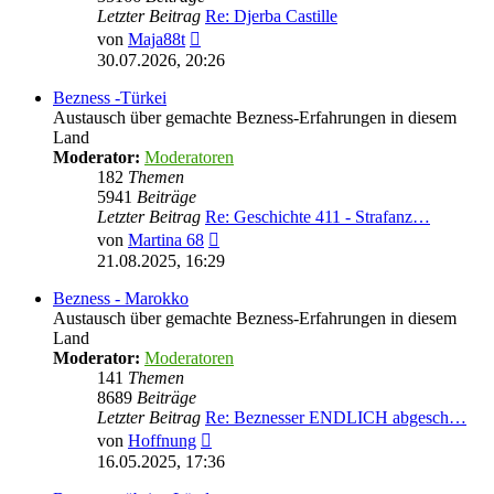
Letzter Beitrag
Re: Djerba Castille
Neuester
von
Maja88t
Beitrag
30.07.2026, 20:26
Bezness -Türkei
Austausch über gemachte Bezness-Erfahrungen in diesem
Land
Moderator:
Moderatoren
182
Themen
5941
Beiträge
Letzter Beitrag
Re: Geschichte 411 - Strafanz…
Neuester
von
Martina 68
Beitrag
21.08.2025, 16:29
Bezness - Marokko
Austausch über gemachte Bezness-Erfahrungen in diesem
Land
Moderator:
Moderatoren
141
Themen
8689
Beiträge
Letzter Beitrag
Re: Beznesser ENDLICH abgesch…
Neuester
von
Hoffnung
Beitrag
16.05.2025, 17:36