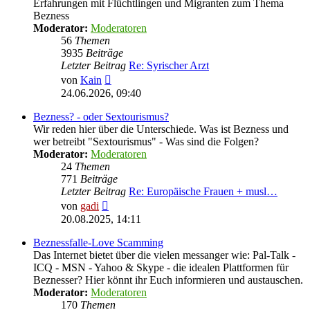
Erfahrungen mit Flüchtlingen und Migranten zum Thema
Bezness
Moderator:
Moderatoren
56
Themen
3935
Beiträge
Letzter Beitrag
Re: Syrischer Arzt
Neuester
von
Kain
Beitrag
24.06.2026, 09:40
Bezness? - oder Sextourismus?
Wir reden hier über die Unterschiede. Was ist Bezness und
wer betreibt "Sextourismus" - Was sind die Folgen?
Moderator:
Moderatoren
24
Themen
771
Beiträge
Letzter Beitrag
Re: Europäische Frauen + musl…
Neuester
von
gadi
Beitrag
20.08.2025, 14:11
Beznessfalle-Love Scamming
Das Internet bietet über die vielen messanger wie: Pal-Talk -
ICQ - MSN - Yahoo & Skype - die idealen Plattformen für
Beznesser? Hier könnt ihr Euch informieren und austauschen.
Moderator:
Moderatoren
170
Themen