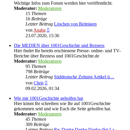
Wichtige Infos zum Forum werden hier veröffentlicht.
Moderator:
Moderatoren
15
Themen
16
Beiträge
Letzter Beitrag
Löschen von Beiträgen
Neuester
von
Anaba
Beitrag
23.07.2020, 15:36
Die MEDIEN über 1001Geschichte und Bezness
Hier findet Ihr bereits erschienene Presse- online- und TV-
Berichte über Bezness und 1001Geschichte.de
Moderator:
Moderatoren
95
Themen
798
Beiträge
Letzter Beitrag
Süddeutsche Zeitung Artikel ü…
Neuester
von
Chris
Beitrag
09.02.2026, 01:34
Wie mir 1001Geschichte geholfen hat
Hier könnt Ihr schreiben wie Ihr auf 1001Geschichte
gekommen seid und wie Euch die Seite geholfen hat.
Moderator:
Moderatoren
45
Themen
309
Beiträge
Letzter Beitrag
Re: Danke Danke Danke (Sri La…