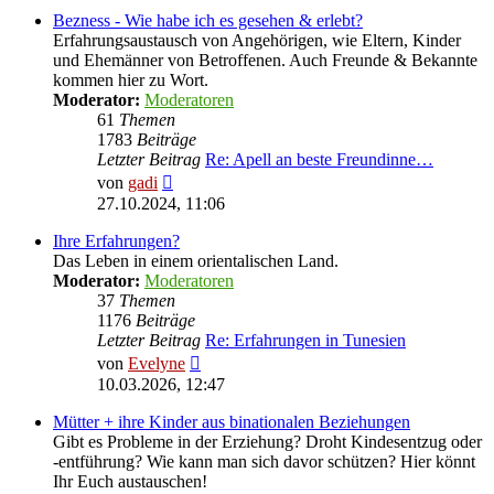
Bezness - Wie habe ich es gesehen & erlebt?
Erfahrungsaustausch von Angehörigen, wie Eltern, Kinder
und Ehemänner von Betroffenen. Auch Freunde & Bekannte
kommen hier zu Wort.
Moderator:
Moderatoren
61
Themen
1783
Beiträge
Letzter Beitrag
Re: Apell an beste Freundinne…
Neuester
von
gadi
Beitrag
27.10.2024, 11:06
Ihre Erfahrungen?
Das Leben in einem orientalischen Land.
Moderator:
Moderatoren
37
Themen
1176
Beiträge
Letzter Beitrag
Re: Erfahrungen in Tunesien
Neuester
von
Evelyne
Beitrag
10.03.2026, 12:47
Mütter + ihre Kinder aus binationalen Beziehungen
Gibt es Probleme in der Erziehung? Droht Kindesentzug oder
-entführung? Wie kann man sich davor schützen? Hier könnt
Ihr Euch austauschen!