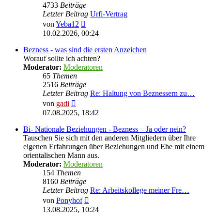
4733
Beiträge
Letzter Beitrag
Urfi-Vertrag
Neuester
von
Yeba12
Beitrag
10.02.2026, 00:24
Bezness - was sind die ersten Anzeichen
Worauf sollte ich achten?
Moderator:
Moderatoren
65
Themen
2516
Beiträge
Letzter Beitrag
Re: Haltung von Beznessern zu…
Neuester
von
gadi
Beitrag
07.08.2025, 18:42
Bi- Nationale Beziehungen - Bezness – Ja oder nein?
Tauschen Sie sich mit den anderen Mitgliedern über Ihre
eigenen Erfahrungen über Beziehungen und Ehe mit einem
orientalischen Mann aus.
Moderator:
Moderatoren
154
Themen
8160
Beiträge
Letzter Beitrag
Re: Arbeitskollege meiner Fre…
Neuester
von
Ponyhof
Beitrag
13.08.2025, 10:24