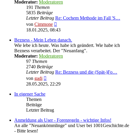
Moderator:
Moderatoren
191
Themen
5835
Beiträge
Letzter Beitrag
Re: Cochem Methode im Fall 'S…
Neuester
von
Cimmone
Beitrag
18.01.2025, 08:43
Bezness - Mein Leben danach.
Wie lebe ich heute. Was habe ich geändert. Wie habe ich
Bezness verarbeitet. Der "Neuanfang".
Moderator:
Moderatoren
97
Themen
2740
Beiträge
Letzter Beitrag
Re: Bezness und die (Spät-)Fo…
Neuester
von
gadi
Beitrag
28.05.2025, 22:29
In eigener Sache
Themen
Beiträge
Letzter Beitrag
Anmeldung als User - Forenregeln - wichtige Infos!
An alle "Neuankömmlinge" und User bei 1001Geschichte.de
- Bitte lesen!