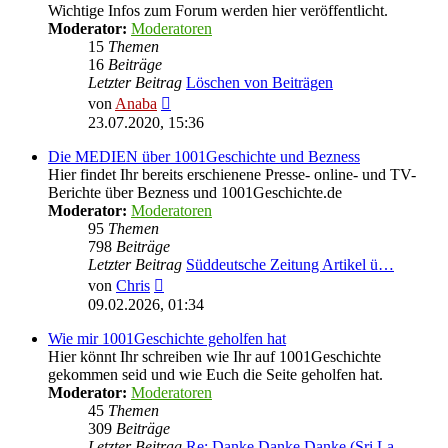
Wichtige Infos zum Forum werden hier veröffentlicht.
Moderator:
Moderatoren
15
Themen
16
Beiträge
Letzter Beitrag
Löschen von Beiträgen
Neuester
von
Anaba
Beitrag
23.07.2020, 15:36
Die MEDIEN über 1001Geschichte und Bezness
Hier findet Ihr bereits erschienene Presse- online- und TV-
Berichte über Bezness und 1001Geschichte.de
Moderator:
Moderatoren
95
Themen
798
Beiträge
Letzter Beitrag
Süddeutsche Zeitung Artikel ü…
Neuester
von
Chris
Beitrag
09.02.2026, 01:34
Wie mir 1001Geschichte geholfen hat
Hier könnt Ihr schreiben wie Ihr auf 1001Geschichte
gekommen seid und wie Euch die Seite geholfen hat.
Moderator:
Moderatoren
45
Themen
309
Beiträge
Letzter Beitrag
Re: Danke Danke Danke (Sri La…