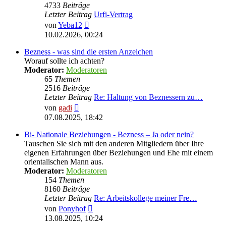
4733
Beiträge
Letzter Beitrag
Urfi-Vertrag
Neuester
von
Yeba12
Beitrag
10.02.2026, 00:24
Bezness - was sind die ersten Anzeichen
Worauf sollte ich achten?
Moderator:
Moderatoren
65
Themen
2516
Beiträge
Letzter Beitrag
Re: Haltung von Beznessern zu…
Neuester
von
gadi
Beitrag
07.08.2025, 18:42
Bi- Nationale Beziehungen - Bezness – Ja oder nein?
Tauschen Sie sich mit den anderen Mitgliedern über Ihre
eigenen Erfahrungen über Beziehungen und Ehe mit einem
orientalischen Mann aus.
Moderator:
Moderatoren
154
Themen
8160
Beiträge
Letzter Beitrag
Re: Arbeitskollege meiner Fre…
Neuester
von
Ponyhof
Beitrag
13.08.2025, 10:24