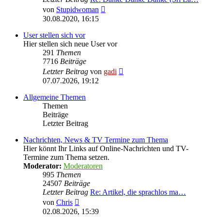
Neuester
von
Stupidwoman
Beitrag
30.08.2020, 16:15
User stellen sich vor
Hier stellen sich neue User vor
291
Themen
7716
Beiträge
Neuester
Letzter Beitrag
von
gadi
Beitrag
07.07.2026, 19:12
Allgemeine Themen
Themen
Beiträge
Letzter Beitrag
Nachrichten, News & TV Termine zum Thema
Hier könnt Ihr Links auf Online-Nachrichten und TV-
Termine zum Thema setzen.
Moderator:
Moderatoren
995
Themen
24507
Beiträge
Letzter Beitrag
Re: Artikel, die sprachlos ma…
Neuester
von
Chris
Beitrag
02.08.2026, 15:39