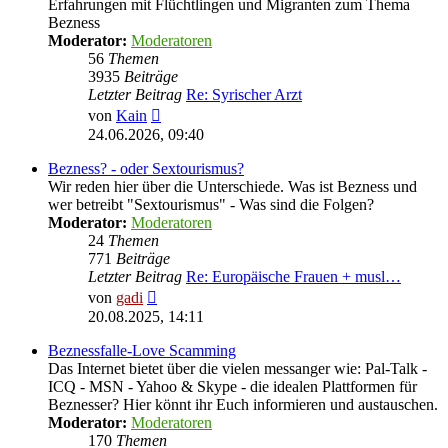
Erfahrungen mit Flüchtlingen und Migranten zum Thema
Bezness
Moderator:
Moderatoren
56
Themen
3935
Beiträge
Letzter Beitrag
Re: Syrischer Arzt
Neuester
von
Kain
Beitrag
24.06.2026, 09:40
Bezness? - oder Sextourismus?
Wir reden hier über die Unterschiede. Was ist Bezness und
wer betreibt "Sextourismus" - Was sind die Folgen?
Moderator:
Moderatoren
24
Themen
771
Beiträge
Letzter Beitrag
Re: Europäische Frauen + musl…
Neuester
von
gadi
Beitrag
20.08.2025, 14:11
Beznessfalle-Love Scamming
Das Internet bietet über die vielen messanger wie: Pal-Talk -
ICQ - MSN - Yahoo & Skype - die idealen Plattformen für
Beznesser? Hier könnt ihr Euch informieren und austauschen.
Moderator:
Moderatoren
170
Themen