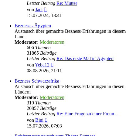
Letzter Beitrag
Re: Mutter
Neuester
von
Jaci
Beitrag
15.07.2024, 18:41
Bezness - Ägypten
Austausch über gemachte Bezness-Erfahrungen in diesem
Land
Moderator:
Moderatoren
606
Themen
31865
Beiträge
Letzter Beitrag
Re: Das erste Mal in Ägypten
Neuester
von
Yeba12
Beitrag
08.08.2026, 21:11
Bezness Schwarzafrika
Austausch über gemachte Bezness-Erfahrungen in diesen
Ländern
Moderator:
Moderatoren
319
Themen
20857
Beiträge
Letzter Beitrag
Re: Eine Frage zu einer Freun…
Neuester
von
Bini
Beitrag
15.07.2026, 07:03