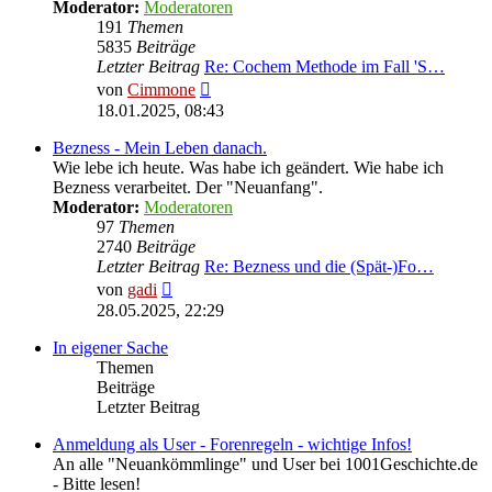
Moderator:
Moderatoren
191
Themen
5835
Beiträge
Letzter Beitrag
Re: Cochem Methode im Fall 'S…
Neuester
von
Cimmone
Beitrag
18.01.2025, 08:43
Bezness - Mein Leben danach.
Wie lebe ich heute. Was habe ich geändert. Wie habe ich
Bezness verarbeitet. Der "Neuanfang".
Moderator:
Moderatoren
97
Themen
2740
Beiträge
Letzter Beitrag
Re: Bezness und die (Spät-)Fo…
Neuester
von
gadi
Beitrag
28.05.2025, 22:29
In eigener Sache
Themen
Beiträge
Letzter Beitrag
Anmeldung als User - Forenregeln - wichtige Infos!
An alle "Neuankömmlinge" und User bei 1001Geschichte.de
- Bitte lesen!