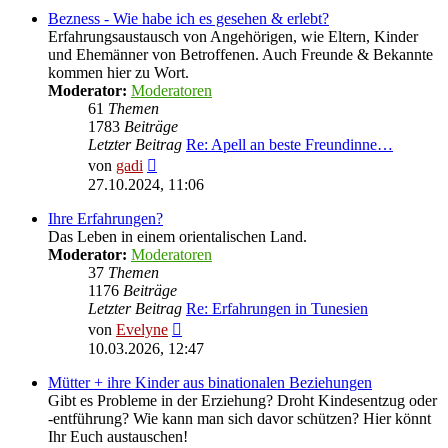
Bezness - Wie habe ich es gesehen & erlebt?
Erfahrungsaustausch von Angehörigen, wie Eltern, Kinder
und Ehemänner von Betroffenen. Auch Freunde & Bekannte
kommen hier zu Wort.
Moderator:
Moderatoren
61
Themen
1783
Beiträge
Letzter Beitrag
Re: Apell an beste Freundinne…
Neuester
von
gadi
Beitrag
27.10.2024, 11:06
Ihre Erfahrungen?
Das Leben in einem orientalischen Land.
Moderator:
Moderatoren
37
Themen
1176
Beiträge
Letzter Beitrag
Re: Erfahrungen in Tunesien
Neuester
von
Evelyne
Beitrag
10.03.2026, 12:47
Mütter + ihre Kinder aus binationalen Beziehungen
Gibt es Probleme in der Erziehung? Droht Kindesentzug oder
-entführung? Wie kann man sich davor schützen? Hier könnt
Ihr Euch austauschen!