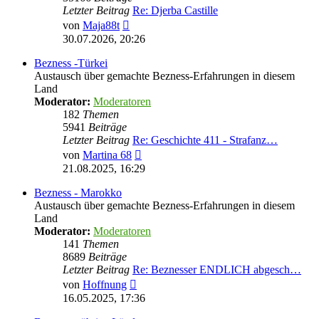
Letzter Beitrag
Re: Djerba Castille
Neuester
von
Maja88t
Beitrag
30.07.2026, 20:26
Bezness -Türkei
Austausch über gemachte Bezness-Erfahrungen in diesem
Land
Moderator:
Moderatoren
182
Themen
5941
Beiträge
Letzter Beitrag
Re: Geschichte 411 - Strafanz…
Neuester
von
Martina 68
Beitrag
21.08.2025, 16:29
Bezness - Marokko
Austausch über gemachte Bezness-Erfahrungen in diesem
Land
Moderator:
Moderatoren
141
Themen
8689
Beiträge
Letzter Beitrag
Re: Beznesser ENDLICH abgesch…
Neuester
von
Hoffnung
Beitrag
16.05.2025, 17:36