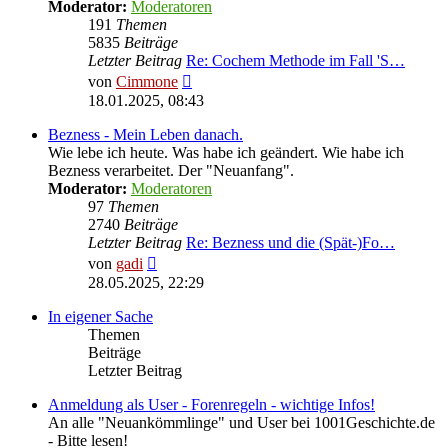
Moderator:
Moderatoren
191
Themen
5835
Beiträge
Letzter Beitrag
Re: Cochem Methode im Fall 'S…
Neuester
von
Cimmone
Beitrag
18.01.2025, 08:43
Bezness - Mein Leben danach.
Wie lebe ich heute. Was habe ich geändert. Wie habe ich
Bezness verarbeitet. Der "Neuanfang".
Moderator:
Moderatoren
97
Themen
2740
Beiträge
Letzter Beitrag
Re: Bezness und die (Spät-)Fo…
Neuester
von
gadi
Beitrag
28.05.2025, 22:29
In eigener Sache
Themen
Beiträge
Letzter Beitrag
Anmeldung als User - Forenregeln - wichtige Infos!
An alle "Neuankömmlinge" und User bei 1001Geschichte.de
- Bitte lesen!