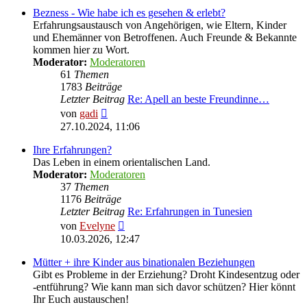
Bezness - Wie habe ich es gesehen & erlebt?
Erfahrungsaustausch von Angehörigen, wie Eltern, Kinder
und Ehemänner von Betroffenen. Auch Freunde & Bekannte
kommen hier zu Wort.
Moderator:
Moderatoren
61
Themen
1783
Beiträge
Letzter Beitrag
Re: Apell an beste Freundinne…
Neuester
von
gadi
Beitrag
27.10.2024, 11:06
Ihre Erfahrungen?
Das Leben in einem orientalischen Land.
Moderator:
Moderatoren
37
Themen
1176
Beiträge
Letzter Beitrag
Re: Erfahrungen in Tunesien
Neuester
von
Evelyne
Beitrag
10.03.2026, 12:47
Mütter + ihre Kinder aus binationalen Beziehungen
Gibt es Probleme in der Erziehung? Droht Kindesentzug oder
-entführung? Wie kann man sich davor schützen? Hier könnt
Ihr Euch austauschen!