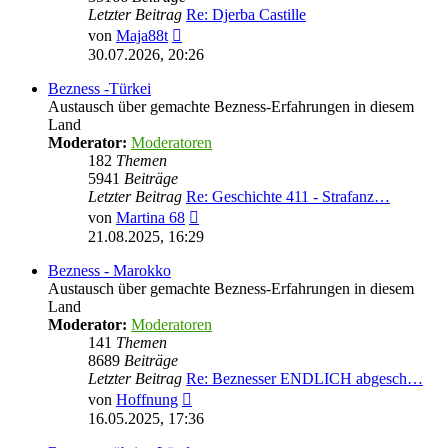
Letzter Beitrag
Re: Djerba Castille
Neuester
von
Maja88t
Beitrag
30.07.2026, 20:26
Bezness -Türkei
Austausch über gemachte Bezness-Erfahrungen in diesem
Land
Moderator:
Moderatoren
182
Themen
5941
Beiträge
Letzter Beitrag
Re: Geschichte 411 - Strafanz…
Neuester
von
Martina 68
Beitrag
21.08.2025, 16:29
Bezness - Marokko
Austausch über gemachte Bezness-Erfahrungen in diesem
Land
Moderator:
Moderatoren
141
Themen
8689
Beiträge
Letzter Beitrag
Re: Beznesser ENDLICH abgesch…
Neuester
von
Hoffnung
Beitrag
16.05.2025, 17:36