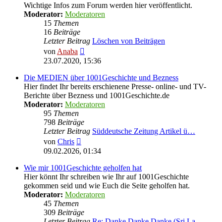
Wichtige Infos zum Forum werden hier veröffentlicht.
Moderator:
Moderatoren
15
Themen
16
Beiträge
Letzter Beitrag
Löschen von Beiträgen
Neuester
von
Anaba
Beitrag
23.07.2020, 15:36
Die MEDIEN über 1001Geschichte und Bezness
Hier findet Ihr bereits erschienene Presse- online- und TV-
Berichte über Bezness und 1001Geschichte.de
Moderator:
Moderatoren
95
Themen
798
Beiträge
Letzter Beitrag
Süddeutsche Zeitung Artikel ü…
Neuester
von
Chris
Beitrag
09.02.2026, 01:34
Wie mir 1001Geschichte geholfen hat
Hier könnt Ihr schreiben wie Ihr auf 1001Geschichte
gekommen seid und wie Euch die Seite geholfen hat.
Moderator:
Moderatoren
45
Themen
309
Beiträge
Letzter Beitrag
Re: Danke Danke Danke (Sri La…