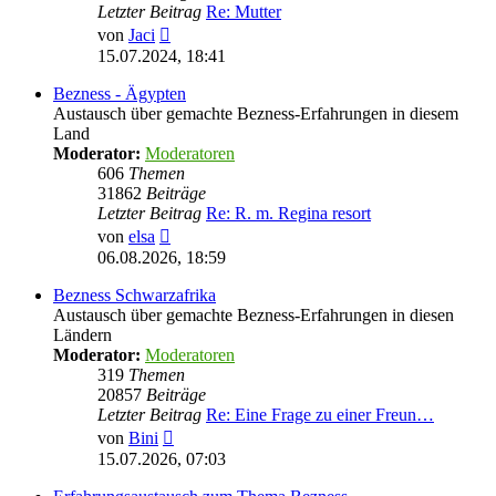
Letzter Beitrag
Re: Mutter
Neuester
von
Jaci
Beitrag
15.07.2024, 18:41
Bezness - Ägypten
Austausch über gemachte Bezness-Erfahrungen in diesem
Land
Moderator:
Moderatoren
606
Themen
31862
Beiträge
Letzter Beitrag
Re: R. m. Regina resort
Neuester
von
elsa
Beitrag
06.08.2026, 18:59
Bezness Schwarzafrika
Austausch über gemachte Bezness-Erfahrungen in diesen
Ländern
Moderator:
Moderatoren
319
Themen
20857
Beiträge
Letzter Beitrag
Re: Eine Frage zu einer Freun…
Neuester
von
Bini
Beitrag
15.07.2026, 07:03