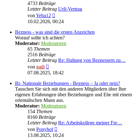
4733
Beiträge
Letzter Beitrag
Urfi-Vertrag
Neuester
von
Yeba12
Beitrag
10.02.2026, 00:24
Bezness - was sind die ersten Anzeichen
Worauf sollte ich achten?
Moderator:
Moderatoren
65
Themen
2516
Beiträge
Letzter Beitrag
Re: Haltung von Beznessern zu…
Neuester
von
gadi
Beitrag
07.08.2025, 18:42
Bi- Nationale Beziehungen - Bezness – Ja oder nein?
Tauschen Sie sich mit den anderen Mitgliedern über Ihre
eigenen Erfahrungen über Beziehungen und Ehe mit einem
orientalischen Mann aus.
Moderator:
Moderatoren
154
Themen
8160
Beiträge
Letzter Beitrag
Re: Arbeitskollege meiner Fre…
Neuester
von
Ponyhof
Beitrag
13.08.2025, 10:24