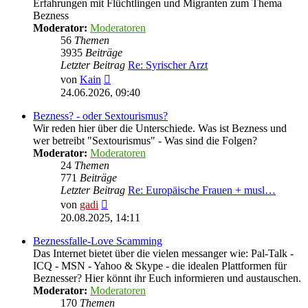
Erfahrungen mit Flüchtlingen und Migranten zum Thema
Bezness
Moderator:
Moderatoren
56
Themen
3935
Beiträge
Letzter Beitrag
Re: Syrischer Arzt
Neuester
von
Kain
Beitrag
24.06.2026, 09:40
Bezness? - oder Sextourismus?
Wir reden hier über die Unterschiede. Was ist Bezness und
wer betreibt "Sextourismus" - Was sind die Folgen?
Moderator:
Moderatoren
24
Themen
771
Beiträge
Letzter Beitrag
Re: Europäische Frauen + musl…
Neuester
von
gadi
Beitrag
20.08.2025, 14:11
Beznessfalle-Love Scamming
Das Internet bietet über die vielen messanger wie: Pal-Talk -
ICQ - MSN - Yahoo & Skype - die idealen Plattformen für
Beznesser? Hier könnt ihr Euch informieren und austauschen.
Moderator:
Moderatoren
170
Themen