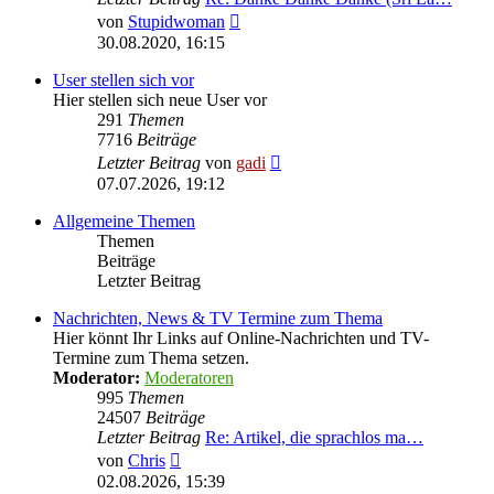
Neuester
von
Stupidwoman
Beitrag
30.08.2020, 16:15
User stellen sich vor
Hier stellen sich neue User vor
291
Themen
7716
Beiträge
Neuester
Letzter Beitrag
von
gadi
Beitrag
07.07.2026, 19:12
Allgemeine Themen
Themen
Beiträge
Letzter Beitrag
Nachrichten, News & TV Termine zum Thema
Hier könnt Ihr Links auf Online-Nachrichten und TV-
Termine zum Thema setzen.
Moderator:
Moderatoren
995
Themen
24507
Beiträge
Letzter Beitrag
Re: Artikel, die sprachlos ma…
Neuester
von
Chris
Beitrag
02.08.2026, 15:39