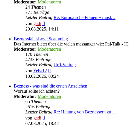
Moderator:
Moderatoren
24
Themen
771
Beiträge
Letzter Beitrag
Re: Europäische Frauen + musl…
Neuester
von
gadi
Beitrag
20.08.2025, 14:11
Beznessfalle-Love Scamming
Das Internet bietet über die vielen messanger wie: Pal-Talk -
Moderator:
Moderatoren
170
Themen
4733
Beiträge
Letzter Beitrag
Urfi-Vertrag
Neuester
von
Yeba12
Beitrag
10.02.2026, 00:24
Bezness - was sind die ersten Anzeichen
Worauf sollte ich achten?
Moderator:
Moderatoren
65
Themen
2516
Beiträge
Letzter Beitrag
Re: Haltung von Beznessern zu…
Neuester
von
gadi
Beitrag
07.08.2025, 18:42