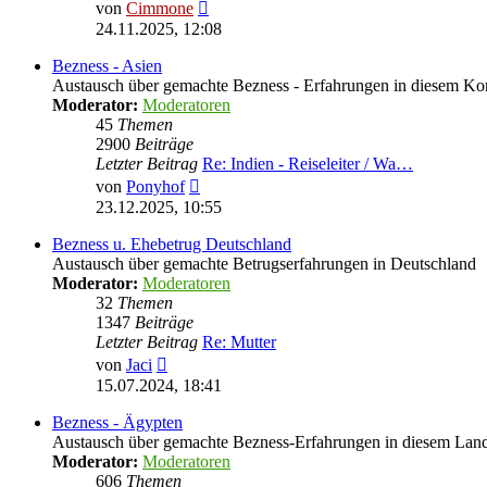
Neuester
von
Cimmone
Beitrag
24.11.2025, 12:08
Bezness - Asien
Austausch über gemachte Bezness - Erfahrungen in diesem Ko
Moderator:
Moderatoren
45
Themen
2900
Beiträge
Letzter Beitrag
Re: Indien - Reiseleiter / Wa…
Neuester
von
Ponyhof
Beitrag
23.12.2025, 10:55
Bezness u. Ehebetrug Deutschland
Austausch über gemachte Betrugserfahrungen in Deutschland
Moderator:
Moderatoren
32
Themen
1347
Beiträge
Letzter Beitrag
Re: Mutter
Neuester
von
Jaci
Beitrag
15.07.2024, 18:41
Bezness - Ägypten
Austausch über gemachte Bezness-Erfahrungen in diesem Lan
Moderator:
Moderatoren
606
Themen