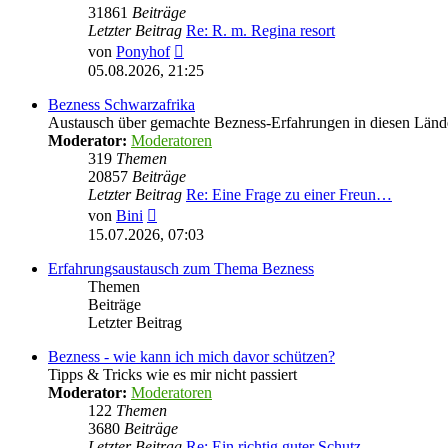
31861
Beiträge
Letzter Beitrag
Re: R. m. Regina resort
Neuester
von
Ponyhof
Beitrag
05.08.2026, 21:25
Bezness Schwarzafrika
Austausch über gemachte Bezness-Erfahrungen in diesen Länd
Moderator:
Moderatoren
319
Themen
20857
Beiträge
Letzter Beitrag
Re: Eine Frage zu einer Freun…
Neuester
von
Bini
Beitrag
15.07.2026, 07:03
Erfahrungsaustausch zum Thema Bezness
Themen
Beiträge
Letzter Beitrag
Bezness - wie kann ich mich davor schützen?
Tipps & Tricks wie es mir nicht passiert
Moderator:
Moderatoren
122
Themen
3680
Beiträge
Letzter Beitrag
Re: Ein richtig guter Schutz …