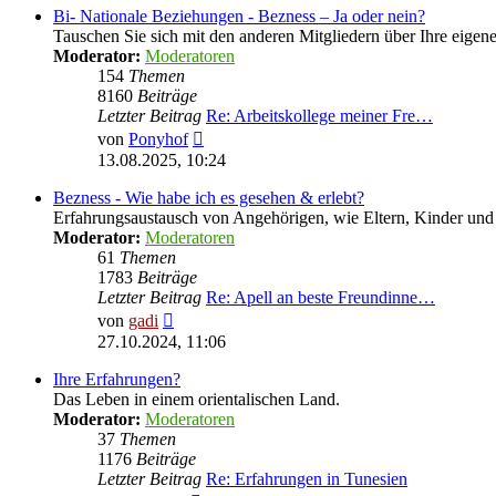
Bi- Nationale Beziehungen - Bezness – Ja oder nein?
Tauschen Sie sich mit den anderen Mitgliedern über Ihre eige
Moderator:
Moderatoren
154
Themen
8160
Beiträge
Letzter Beitrag
Re: Arbeitskollege meiner Fre…
Neuester
von
Ponyhof
Beitrag
13.08.2025, 10:24
Bezness - Wie habe ich es gesehen & erlebt?
Erfahrungsaustausch von Angehörigen, wie Eltern, Kinder u
Moderator:
Moderatoren
61
Themen
1783
Beiträge
Letzter Beitrag
Re: Apell an beste Freundinne…
Neuester
von
gadi
Beitrag
27.10.2024, 11:06
Ihre Erfahrungen?
Das Leben in einem orientalischen Land.
Moderator:
Moderatoren
37
Themen
1176
Beiträge
Letzter Beitrag
Re: Erfahrungen in Tunesien