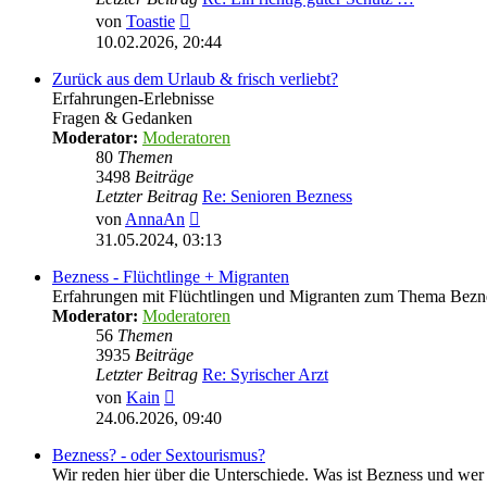
Neuester
von
Toastie
Beitrag
10.02.2026, 20:44
Zurück aus dem Urlaub & frisch verliebt?
Erfahrungen-Erlebnisse
Fragen & Gedanken
Moderator:
Moderatoren
80
Themen
3498
Beiträge
Letzter Beitrag
Re: Senioren Bezness
Neuester
von
AnnaAn
Beitrag
31.05.2024, 03:13
Bezness - Flüchtlinge + Migranten
Erfahrungen mit Flüchtlingen und Migranten zum Thema Bezn
Moderator:
Moderatoren
56
Themen
3935
Beiträge
Letzter Beitrag
Re: Syrischer Arzt
Neuester
von
Kain
Beitrag
24.06.2026, 09:40
Bezness? - oder Sextourismus?
Wir reden hier über die Unterschiede. Was ist Bezness und wer