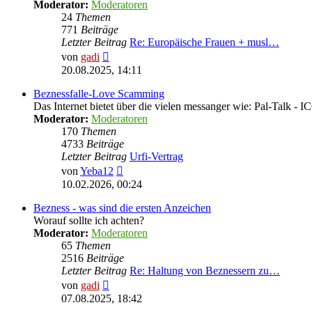
Moderator:
Moderatoren
24
Themen
771
Beiträge
Letzter Beitrag
Re: Europäische Frauen + musl…
Neuester
von
gadi
Beitrag
20.08.2025, 14:11
Beznessfalle-Love Scamming
Das Internet bietet über die vielen messanger wie: Pal-Talk -
Moderator:
Moderatoren
170
Themen
4733
Beiträge
Letzter Beitrag
Urfi-Vertrag
Neuester
von
Yeba12
Beitrag
10.02.2026, 00:24
Bezness - was sind die ersten Anzeichen
Worauf sollte ich achten?
Moderator:
Moderatoren
65
Themen
2516
Beiträge
Letzter Beitrag
Re: Haltung von Beznessern zu…
Neuester
von
gadi
Beitrag
07.08.2025, 18:42