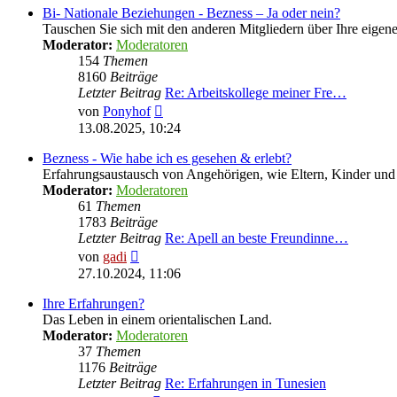
Bi- Nationale Beziehungen - Bezness – Ja oder nein?
Tauschen Sie sich mit den anderen Mitgliedern über Ihre eige
Moderator:
Moderatoren
154
Themen
8160
Beiträge
Letzter Beitrag
Re: Arbeitskollege meiner Fre…
Neuester
von
Ponyhof
Beitrag
13.08.2025, 10:24
Bezness - Wie habe ich es gesehen & erlebt?
Erfahrungsaustausch von Angehörigen, wie Eltern, Kinder u
Moderator:
Moderatoren
61
Themen
1783
Beiträge
Letzter Beitrag
Re: Apell an beste Freundinne…
Neuester
von
gadi
Beitrag
27.10.2024, 11:06
Ihre Erfahrungen?
Das Leben in einem orientalischen Land.
Moderator:
Moderatoren
37
Themen
1176
Beiträge
Letzter Beitrag
Re: Erfahrungen in Tunesien