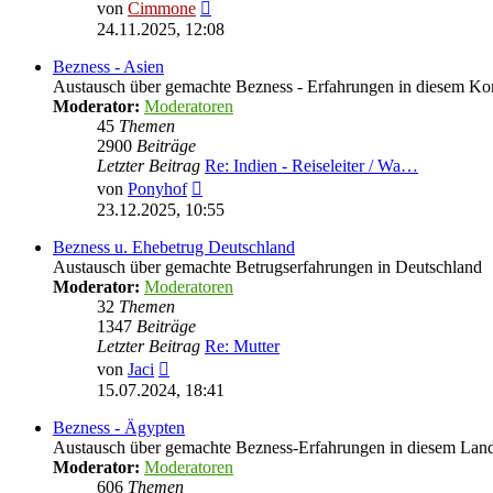
Neuester
von
Cimmone
Beitrag
24.11.2025, 12:08
Bezness - Asien
Austausch über gemachte Bezness - Erfahrungen in diesem Ko
Moderator:
Moderatoren
45
Themen
2900
Beiträge
Letzter Beitrag
Re: Indien - Reiseleiter / Wa…
Neuester
von
Ponyhof
Beitrag
23.12.2025, 10:55
Bezness u. Ehebetrug Deutschland
Austausch über gemachte Betrugserfahrungen in Deutschland
Moderator:
Moderatoren
32
Themen
1347
Beiträge
Letzter Beitrag
Re: Mutter
Neuester
von
Jaci
Beitrag
15.07.2024, 18:41
Bezness - Ägypten
Austausch über gemachte Bezness-Erfahrungen in diesem Lan
Moderator:
Moderatoren
606
Themen