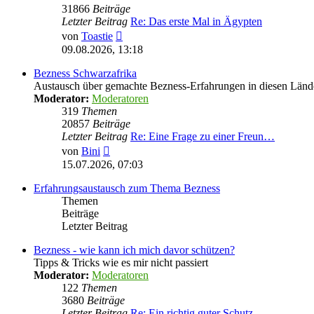
31866
Beiträge
Letzter Beitrag
Re: Das erste Mal in Ägypten
Neuester
von
Toastie
Beitrag
09.08.2026, 13:18
Bezness Schwarzafrika
Austausch über gemachte Bezness-Erfahrungen in diesen Länd
Moderator:
Moderatoren
319
Themen
20857
Beiträge
Letzter Beitrag
Re: Eine Frage zu einer Freun…
Neuester
von
Bini
Beitrag
15.07.2026, 07:03
Erfahrungsaustausch zum Thema Bezness
Themen
Beiträge
Letzter Beitrag
Bezness - wie kann ich mich davor schützen?
Tipps & Tricks wie es mir nicht passiert
Moderator:
Moderatoren
122
Themen
3680
Beiträge
Letzter Beitrag
Re: Ein richtig guter Schutz …