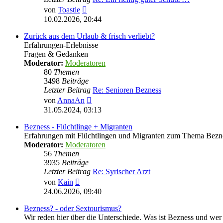
Neuester
von
Toastie
Beitrag
10.02.2026, 20:44
Zurück aus dem Urlaub & frisch verliebt?
Erfahrungen-Erlebnisse
Fragen & Gedanken
Moderator:
Moderatoren
80
Themen
3498
Beiträge
Letzter Beitrag
Re: Senioren Bezness
Neuester
von
AnnaAn
Beitrag
31.05.2024, 03:13
Bezness - Flüchtlinge + Migranten
Erfahrungen mit Flüchtlingen und Migranten zum Thema Bezn
Moderator:
Moderatoren
56
Themen
3935
Beiträge
Letzter Beitrag
Re: Syrischer Arzt
Neuester
von
Kain
Beitrag
24.06.2026, 09:40
Bezness? - oder Sextourismus?
Wir reden hier über die Unterschiede. Was ist Bezness und wer