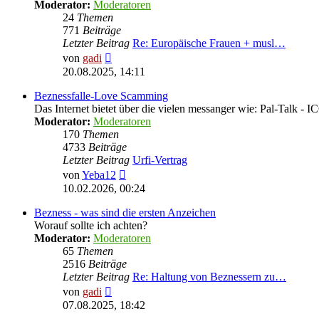
Moderator:
Moderatoren
24
Themen
771
Beiträge
Letzter Beitrag
Re: Europäische Frauen + musl…
Neuester
von
gadi
Beitrag
20.08.2025, 14:11
Beznessfalle-Love Scamming
Das Internet bietet über die vielen messanger wie: Pal-Talk -
Moderator:
Moderatoren
170
Themen
4733
Beiträge
Letzter Beitrag
Urfi-Vertrag
Neuester
von
Yeba12
Beitrag
10.02.2026, 00:24
Bezness - was sind die ersten Anzeichen
Worauf sollte ich achten?
Moderator:
Moderatoren
65
Themen
2516
Beiträge
Letzter Beitrag
Re: Haltung von Beznessern zu…
Neuester
von
gadi
Beitrag
07.08.2025, 18:42