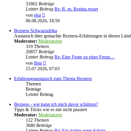
31862
Beiträge
Letzter Beitrag
Re: R. m. Regina resort
Neuester
von
elsa
Beitrag
06.08.2026, 18:59
Bezness Schwarzafrika
Austausch über gemachte Bezness-Erfahrungen in diesen Länd
Moderator:
Moderatoren
319
Themen
20857
Beiträge
Letzter Beitrag
Re: Eine Frage zu einer Freun…
Neuester
von
Bini
Beitrag
15.07.2026, 07:03
Erfahrungsaustausch zum Thema Bezness
Themen
Beiträge
Letzter Beitrag
Bezness - wie kann ich mich davor schützen?
Tipps & Tricks wie es mir nicht passiert
Moderator:
Moderatoren
122
Themen
3680
Beiträge
Letzter Beitrag
Re: Ein richtig guter Schutz …