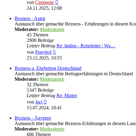
Neuester
von
Cimmone
Beitrag
24.11.2025, 12:08
Bezness - Asien
Austausch über gemachte Bezness - Erfahrungen in diesem Ko
Moderator:
Moderatoren
45
Themen
2900
Beiträge
Letzter Beitrag
Re: Indien - Reiseleiter / Wa…
Neuester
von
Ponyhof
Beitrag
23.12.2025, 10:55
Bezness u. Ehebetrug Deutschland
Austausch über gemachte Betrugserfahrungen in Deutschland
Moderator:
Moderatoren
32
Themen
1347
Beiträge
Letzter Beitrag
Re: Mutter
Neuester
von
Jaci
Beitrag
15.07.2024, 18:41
Bezness - Ägypten
Austausch über gemachte Bezness-Erfahrungen in diesem Lan
Moderator:
Moderatoren
606
Themen