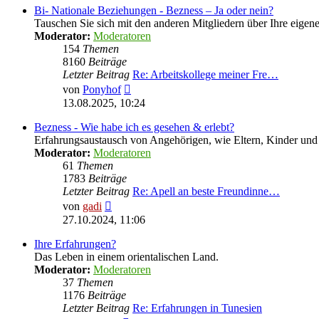
Bi- Nationale Beziehungen - Bezness – Ja oder nein?
Tauschen Sie sich mit den anderen Mitgliedern über Ihre eige
Moderator:
Moderatoren
154
Themen
8160
Beiträge
Letzter Beitrag
Re: Arbeitskollege meiner Fre…
Neuester
von
Ponyhof
Beitrag
13.08.2025, 10:24
Bezness - Wie habe ich es gesehen & erlebt?
Erfahrungsaustausch von Angehörigen, wie Eltern, Kinder u
Moderator:
Moderatoren
61
Themen
1783
Beiträge
Letzter Beitrag
Re: Apell an beste Freundinne…
Neuester
von
gadi
Beitrag
27.10.2024, 11:06
Ihre Erfahrungen?
Das Leben in einem orientalischen Land.
Moderator:
Moderatoren
37
Themen
1176
Beiträge
Letzter Beitrag
Re: Erfahrungen in Tunesien