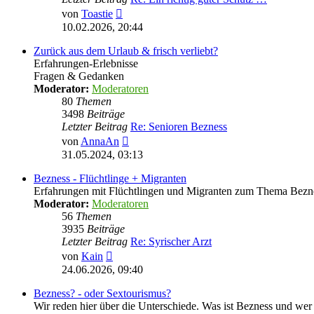
Neuester
von
Toastie
Beitrag
10.02.2026, 20:44
Zurück aus dem Urlaub & frisch verliebt?
Erfahrungen-Erlebnisse
Fragen & Gedanken
Moderator:
Moderatoren
80
Themen
3498
Beiträge
Letzter Beitrag
Re: Senioren Bezness
Neuester
von
AnnaAn
Beitrag
31.05.2024, 03:13
Bezness - Flüchtlinge + Migranten
Erfahrungen mit Flüchtlingen und Migranten zum Thema Bezn
Moderator:
Moderatoren
56
Themen
3935
Beiträge
Letzter Beitrag
Re: Syrischer Arzt
Neuester
von
Kain
Beitrag
24.06.2026, 09:40
Bezness? - oder Sextourismus?
Wir reden hier über die Unterschiede. Was ist Bezness und wer