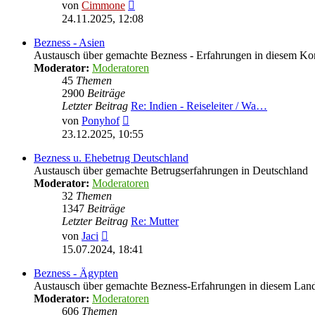
Neuester
von
Cimmone
Beitrag
24.11.2025, 12:08
Bezness - Asien
Austausch über gemachte Bezness - Erfahrungen in diesem Ko
Moderator:
Moderatoren
45
Themen
2900
Beiträge
Letzter Beitrag
Re: Indien - Reiseleiter / Wa…
Neuester
von
Ponyhof
Beitrag
23.12.2025, 10:55
Bezness u. Ehebetrug Deutschland
Austausch über gemachte Betrugserfahrungen in Deutschland
Moderator:
Moderatoren
32
Themen
1347
Beiträge
Letzter Beitrag
Re: Mutter
Neuester
von
Jaci
Beitrag
15.07.2024, 18:41
Bezness - Ägypten
Austausch über gemachte Bezness-Erfahrungen in diesem Lan
Moderator:
Moderatoren
606
Themen