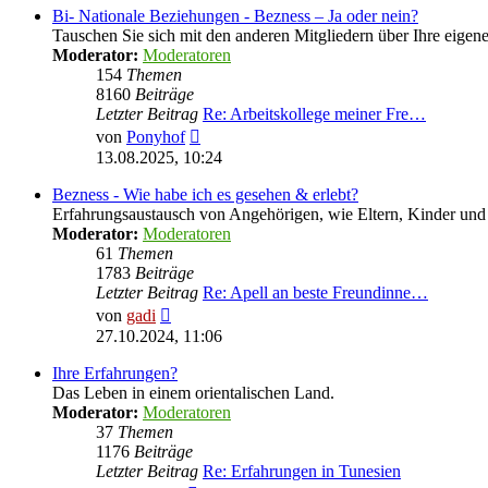
Bi- Nationale Beziehungen - Bezness – Ja oder nein?
Tauschen Sie sich mit den anderen Mitgliedern über Ihre eige
Moderator:
Moderatoren
154
Themen
8160
Beiträge
Letzter Beitrag
Re: Arbeitskollege meiner Fre…
Neuester
von
Ponyhof
Beitrag
13.08.2025, 10:24
Bezness - Wie habe ich es gesehen & erlebt?
Erfahrungsaustausch von Angehörigen, wie Eltern, Kinder u
Moderator:
Moderatoren
61
Themen
1783
Beiträge
Letzter Beitrag
Re: Apell an beste Freundinne…
Neuester
von
gadi
Beitrag
27.10.2024, 11:06
Ihre Erfahrungen?
Das Leben in einem orientalischen Land.
Moderator:
Moderatoren
37
Themen
1176
Beiträge
Letzter Beitrag
Re: Erfahrungen in Tunesien