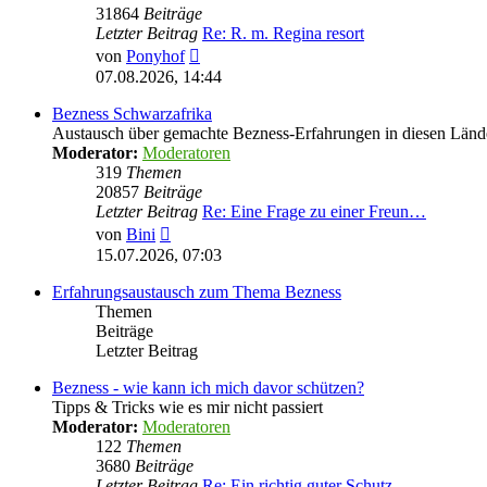
31864
Beiträge
Letzter Beitrag
Re: R. m. Regina resort
Neuester
von
Ponyhof
Beitrag
07.08.2026, 14:44
Bezness Schwarzafrika
Austausch über gemachte Bezness-Erfahrungen in diesen Länd
Moderator:
Moderatoren
319
Themen
20857
Beiträge
Letzter Beitrag
Re: Eine Frage zu einer Freun…
Neuester
von
Bini
Beitrag
15.07.2026, 07:03
Erfahrungsaustausch zum Thema Bezness
Themen
Beiträge
Letzter Beitrag
Bezness - wie kann ich mich davor schützen?
Tipps & Tricks wie es mir nicht passiert
Moderator:
Moderatoren
122
Themen
3680
Beiträge
Letzter Beitrag
Re: Ein richtig guter Schutz …