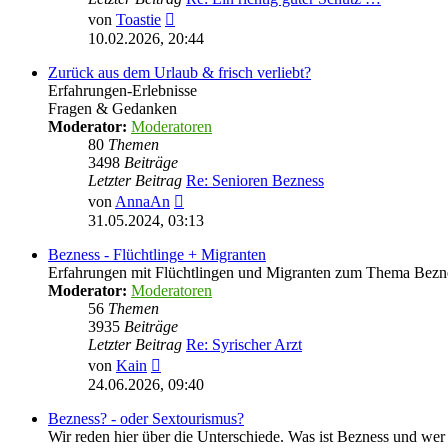
Neuester
von
Toastie
Beitrag
10.02.2026, 20:44
Zurück aus dem Urlaub & frisch verliebt?
Erfahrungen-Erlebnisse
Fragen & Gedanken
Moderator:
Moderatoren
80
Themen
3498
Beiträge
Letzter Beitrag
Re: Senioren Bezness
Neuester
von
AnnaAn
Beitrag
31.05.2024, 03:13
Bezness - Flüchtlinge + Migranten
Erfahrungen mit Flüchtlingen und Migranten zum Thema Bezn
Moderator:
Moderatoren
56
Themen
3935
Beiträge
Letzter Beitrag
Re: Syrischer Arzt
Neuester
von
Kain
Beitrag
24.06.2026, 09:40
Bezness? - oder Sextourismus?
Wir reden hier über die Unterschiede. Was ist Bezness und wer