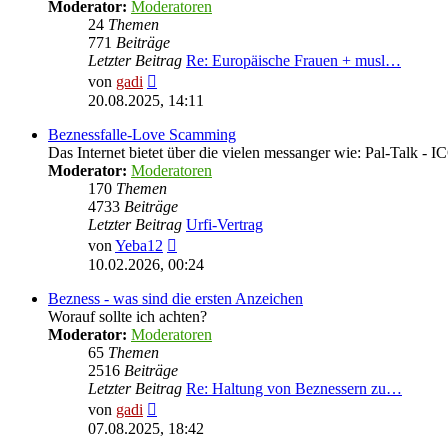
Moderator:
Moderatoren
24
Themen
771
Beiträge
Letzter Beitrag
Re: Europäische Frauen + musl…
Neuester
von
gadi
Beitrag
20.08.2025, 14:11
Beznessfalle-Love Scamming
Das Internet bietet über die vielen messanger wie: Pal-Talk -
Moderator:
Moderatoren
170
Themen
4733
Beiträge
Letzter Beitrag
Urfi-Vertrag
Neuester
von
Yeba12
Beitrag
10.02.2026, 00:24
Bezness - was sind die ersten Anzeichen
Worauf sollte ich achten?
Moderator:
Moderatoren
65
Themen
2516
Beiträge
Letzter Beitrag
Re: Haltung von Beznessern zu…
Neuester
von
gadi
Beitrag
07.08.2025, 18:42