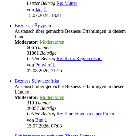
Letzter Beitrag
Re: Mutter
Neuester
von
Jaci
Beitrag
15.07.2024, 18:41
Bezness - Ägypten
Austausch über gemachte Bezness-Erfahrungen in diesem
Land
Moderator:
Moderatoren
606
Themen
31861
Beiträge
Letzter Beitrag
Re: R. m. Regina resort
Neuester
von
Ponyhof
Beitrag
05.08.2026, 21:25
Bezness Schwarzafrika
Austausch über gemachte Bezness-Erfahrungen in diesen
Ländern
Moderator:
Moderatoren
319
Themen
20857
Beiträge
Letzter Beitrag
Re: Eine Frage zu einer Freun…
Neuester
von
Bini
Beitrag
15.07.2026, 07:03