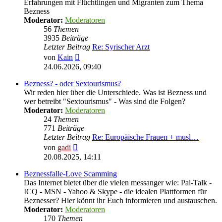
Erfahrungen mit Flüchtlingen und Migranten zum Thema
Bezness
Moderator:
Moderatoren
56
Themen
3935
Beiträge
Letzter Beitrag
Re: Syrischer Arzt
Neuester
von
Kain
Beitrag
24.06.2026, 09:40
Bezness? - oder Sextourismus?
Wir reden hier über die Unterschiede. Was ist Bezness und
wer betreibt "Sextourismus" - Was sind die Folgen?
Moderator:
Moderatoren
24
Themen
771
Beiträge
Letzter Beitrag
Re: Europäische Frauen + musl…
Neuester
von
gadi
Beitrag
20.08.2025, 14:11
Beznessfalle-Love Scamming
Das Internet bietet über die vielen messanger wie: Pal-Talk -
ICQ - MSN - Yahoo & Skype - die idealen Plattformen für
Beznesser? Hier könnt ihr Euch informieren und austauschen.
Moderator:
Moderatoren
170
Themen