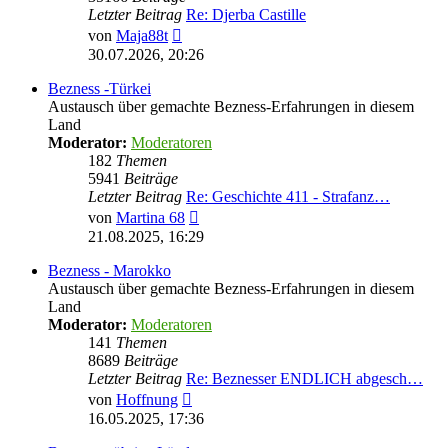
Letzter Beitrag
Re: Djerba Castille
Neuester
von
Maja88t
Beitrag
30.07.2026, 20:26
Bezness -Türkei
Austausch über gemachte Bezness-Erfahrungen in diesem
Land
Moderator:
Moderatoren
182
Themen
5941
Beiträge
Letzter Beitrag
Re: Geschichte 411 - Strafanz…
Neuester
von
Martina 68
Beitrag
21.08.2025, 16:29
Bezness - Marokko
Austausch über gemachte Bezness-Erfahrungen in diesem
Land
Moderator:
Moderatoren
141
Themen
8689
Beiträge
Letzter Beitrag
Re: Beznesser ENDLICH abgesch…
Neuester
von
Hoffnung
Beitrag
16.05.2025, 17:36