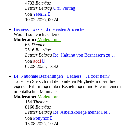
4733
Beiträge
Letzter Beitrag
Urfi-Vertrag
Neuester
von
Yeba12
Beitrag
10.02.2026, 00:24
Bezness - was sind die ersten Anzeichen
Worauf sollte ich achten?
Moderator:
Moderatoren
65
Themen
2516
Beiträge
Letzter Beitrag
Re: Haltung von Beznessern zu…
Neuester
von
gadi
Beitrag
07.08.2025, 18:42
Bi- Nationale Beziehungen - Bezness – Ja oder nein?
Tauschen Sie sich mit den anderen Mitgliedern über Ihre
eigenen Erfahrungen über Beziehungen und Ehe mit einem
orientalischen Mann aus.
Moderator:
Moderatoren
154
Themen
8160
Beiträge
Letzter Beitrag
Re: Arbeitskollege meiner Fre…
Neuester
von
Ponyhof
Beitrag
13.08.2025, 10:24