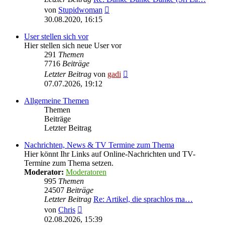
Neuester
von
Stupidwoman
Beitrag
30.08.2020, 16:15
User stellen sich vor
Hier stellen sich neue User vor
291
Themen
7716
Beiträge
Neuester
Letzter Beitrag
von
gadi
Beitrag
07.07.2026, 19:12
Allgemeine Themen
Themen
Beiträge
Letzter Beitrag
Nachrichten, News & TV Termine zum Thema
Hier könnt Ihr Links auf Online-Nachrichten und TV-
Termine zum Thema setzen.
Moderator:
Moderatoren
995
Themen
24507
Beiträge
Letzter Beitrag
Re: Artikel, die sprachlos ma…
Neuester
von
Chris
Beitrag
02.08.2026, 15:39