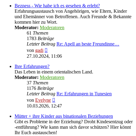
Bezness - Wie habe ich es gesehen & erlebt?
Erfahrungsaustausch von Angehörigen, wie Eltern, Kinder
und Ehemänner von Betroffenen. Auch Freunde & Bekannte
kommen hier zu Wort.
Moderator:
Moderatoren
61
Themen
1783
Beiträge
Letzter Beitrag
Re: Apell an beste Freundinne…
Neuester
von
gadi
Beitrag
27.10.2024, 11:06
Ihre Erfahrungen?
Das Leben in einem orientalischen Land.
Moderator:
Moderatoren
37
Themen
1176
Beiträge
Letzter Beitrag
Re: Erfahrungen in Tunesien
Neuester
von
Evelyne
Beitrag
10.03.2026, 12:47
Mütter + ihre Kinder aus binationalen Beziehungen
Gibt es Probleme in der Erziehung? Droht Kindesentzug oder
-entführung? Wie kann man sich davor schützen? Hier könnt
Ihr Euch austauschen!