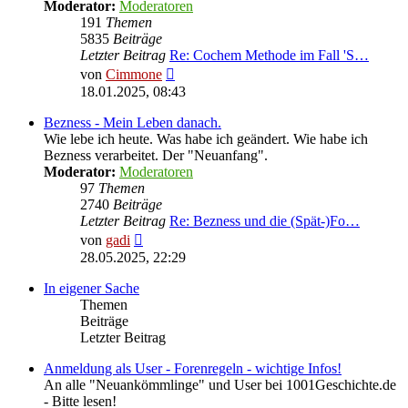
Moderator:
Moderatoren
191
Themen
5835
Beiträge
Letzter Beitrag
Re: Cochem Methode im Fall 'S…
Neuester
von
Cimmone
Beitrag
18.01.2025, 08:43
Bezness - Mein Leben danach.
Wie lebe ich heute. Was habe ich geändert. Wie habe ich
Bezness verarbeitet. Der "Neuanfang".
Moderator:
Moderatoren
97
Themen
2740
Beiträge
Letzter Beitrag
Re: Bezness und die (Spät-)Fo…
Neuester
von
gadi
Beitrag
28.05.2025, 22:29
In eigener Sache
Themen
Beiträge
Letzter Beitrag
Anmeldung als User - Forenregeln - wichtige Infos!
An alle "Neuankömmlinge" und User bei 1001Geschichte.de
- Bitte lesen!