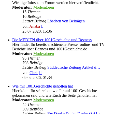
Wichtige Infos zum Forum werden hier veröffentlicht.
Moderator:
Moderatoren
15
Themen
16
Beiträge
Letzter Beitrag
Löschen von Beiträgen
Neuester
von
Anaba
Beitrag
23.07.2020, 15:36
Die MEDIEN über 1001Geschichte und Bezness
Hier findet Ihr bereits erschienene Presse- online- und TV-
Berichte über Bezness und 1001Geschichte.de
Moderator:
Moderatoren
95
Themen
798
Beiträge
Letzter Beitrag
Süddeutsche Zeitung Artikel ü…
Neuester
von
Chris
Beitrag
09.02.2026, 01:34
Wie mir 1001Geschichte geholfen hat
Hier könnt Ihr schreiben wie Ihr auf 1001Geschichte
gekommen seid und wie Euch die Seite geholfen hat.
Moderator:
Moderatoren
45
Themen
309
Beiträge
Letzter Beitrag
Re: Danke Danke Danke (Sri La…