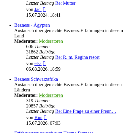
Letzter Beitrag
Re: Mutter
Neuester
von
Jaci
Beitrag
15.07.2024, 18:41
Bezness - Ägypten
Austausch über gemachte Bezness-Erfahrungen in diesem
Land
Moderator:
Moderatoren
606
Themen
31862
Beiträge
Letzter Beitrag
Re: R. m. Regina resort
Neuester
von
elsa
Beitrag
06.08.2026, 18:59
Bezness Schwarzafrika
Austausch über gemachte Bezness-Erfahrungen in diesen
Ländern
Moderator:
Moderatoren
319
Themen
20857
Beiträge
Letzter Beitrag
Re: Eine Frage zu einer Freun…
Neuester
von
Bini
Beitrag
15.07.2026, 07:03