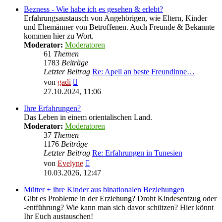
Bezness - Wie habe ich es gesehen & erlebt?
Erfahrungsaustausch von Angehörigen, wie Eltern, Kinder
und Ehemänner von Betroffenen. Auch Freunde & Bekannte
kommen hier zu Wort.
Moderator:
Moderatoren
61
Themen
1783
Beiträge
Letzter Beitrag
Re: Apell an beste Freundinne…
Neuester
von
gadi
Beitrag
27.10.2024, 11:06
Ihre Erfahrungen?
Das Leben in einem orientalischen Land.
Moderator:
Moderatoren
37
Themen
1176
Beiträge
Letzter Beitrag
Re: Erfahrungen in Tunesien
Neuester
von
Evelyne
Beitrag
10.03.2026, 12:47
Mütter + ihre Kinder aus binationalen Beziehungen
Gibt es Probleme in der Erziehung? Droht Kindesentzug oder
-entführung? Wie kann man sich davor schützen? Hier könnt
Ihr Euch austauschen!