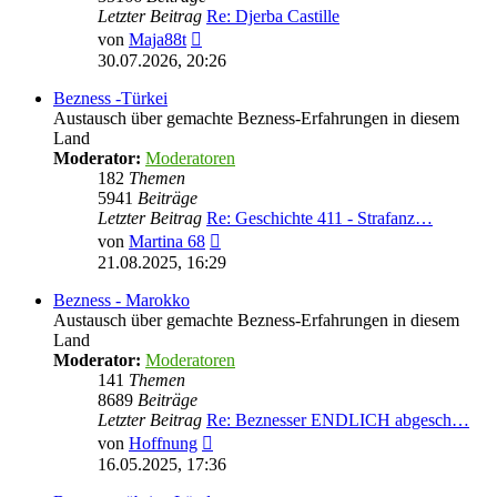
Letzter Beitrag
Re: Djerba Castille
Neuester
von
Maja88t
Beitrag
30.07.2026, 20:26
Bezness -Türkei
Austausch über gemachte Bezness-Erfahrungen in diesem
Land
Moderator:
Moderatoren
182
Themen
5941
Beiträge
Letzter Beitrag
Re: Geschichte 411 - Strafanz…
Neuester
von
Martina 68
Beitrag
21.08.2025, 16:29
Bezness - Marokko
Austausch über gemachte Bezness-Erfahrungen in diesem
Land
Moderator:
Moderatoren
141
Themen
8689
Beiträge
Letzter Beitrag
Re: Beznesser ENDLICH abgesch…
Neuester
von
Hoffnung
Beitrag
16.05.2025, 17:36