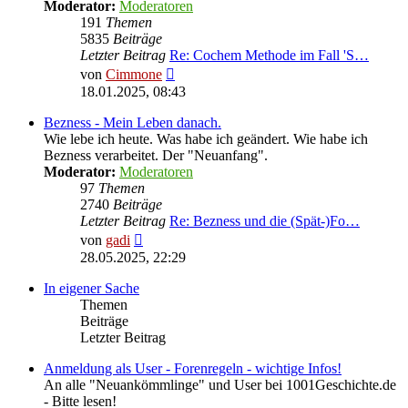
Moderator:
Moderatoren
191
Themen
5835
Beiträge
Letzter Beitrag
Re: Cochem Methode im Fall 'S…
Neuester
von
Cimmone
Beitrag
18.01.2025, 08:43
Bezness - Mein Leben danach.
Wie lebe ich heute. Was habe ich geändert. Wie habe ich
Bezness verarbeitet. Der "Neuanfang".
Moderator:
Moderatoren
97
Themen
2740
Beiträge
Letzter Beitrag
Re: Bezness und die (Spät-)Fo…
Neuester
von
gadi
Beitrag
28.05.2025, 22:29
In eigener Sache
Themen
Beiträge
Letzter Beitrag
Anmeldung als User - Forenregeln - wichtige Infos!
An alle "Neuankömmlinge" und User bei 1001Geschichte.de
- Bitte lesen!