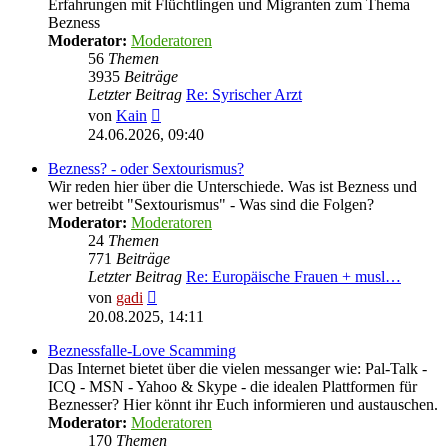
Erfahrungen mit Flüchtlingen und Migranten zum Thema
Bezness
Moderator:
Moderatoren
56
Themen
3935
Beiträge
Letzter Beitrag
Re: Syrischer Arzt
Neuester
von
Kain
Beitrag
24.06.2026, 09:40
Bezness? - oder Sextourismus?
Wir reden hier über die Unterschiede. Was ist Bezness und
wer betreibt "Sextourismus" - Was sind die Folgen?
Moderator:
Moderatoren
24
Themen
771
Beiträge
Letzter Beitrag
Re: Europäische Frauen + musl…
Neuester
von
gadi
Beitrag
20.08.2025, 14:11
Beznessfalle-Love Scamming
Das Internet bietet über die vielen messanger wie: Pal-Talk -
ICQ - MSN - Yahoo & Skype - die idealen Plattformen für
Beznesser? Hier könnt ihr Euch informieren und austauschen.
Moderator:
Moderatoren
170
Themen