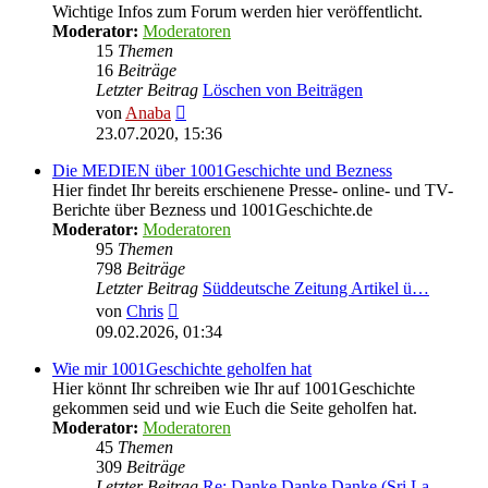
Wichtige Infos zum Forum werden hier veröffentlicht.
Moderator:
Moderatoren
15
Themen
16
Beiträge
Letzter Beitrag
Löschen von Beiträgen
Neuester
von
Anaba
Beitrag
23.07.2020, 15:36
Die MEDIEN über 1001Geschichte und Bezness
Hier findet Ihr bereits erschienene Presse- online- und TV-
Berichte über Bezness und 1001Geschichte.de
Moderator:
Moderatoren
95
Themen
798
Beiträge
Letzter Beitrag
Süddeutsche Zeitung Artikel ü…
Neuester
von
Chris
Beitrag
09.02.2026, 01:34
Wie mir 1001Geschichte geholfen hat
Hier könnt Ihr schreiben wie Ihr auf 1001Geschichte
gekommen seid und wie Euch die Seite geholfen hat.
Moderator:
Moderatoren
45
Themen
309
Beiträge
Letzter Beitrag
Re: Danke Danke Danke (Sri La…