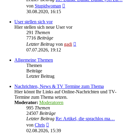
Neuester
von
Stupidwoman
Beitrag
30.08.2020, 16:15
User stellen sich vor
Hier stellen sich neue User vor
291
Themen
7716
Beiträge
Neuester
Letzter Beitrag
von
gadi
Beitrag
07.07.2026, 19:12
Allgemeine Themen
Themen
Beiträge
Letzter Beitrag
Nachrichten, News & TV Termine zum Thema
Hier könnt Ihr Links auf Online-Nachrichten und TV-
Termine zum Thema setzen.
Moderator:
Moderatoren
995
Themen
24507
Beiträge
Letzter Beitrag
Re: Artikel, die sprachlos ma…
Neuester
von
Chris
Beitrag
02.08.2026, 15:39