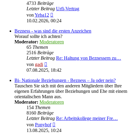
4733
Beiträge
Letzter Beitrag
Urfi-Vertrag
Neuester
von
Yeba12
Beitrag
10.02.2026, 00:24
Bezness - was sind die ersten Anzeichen
Worauf sollte ich achten?
Moderator:
Moderatoren
65
Themen
2516
Beiträge
Letzter Beitrag
Re: Haltung von Beznessern zu…
Neuester
von
gadi
Beitrag
07.08.2025, 18:42
Bi- Nationale Beziehungen - Bezness – Ja oder nein?
Tauschen Sie sich mit den anderen Mitgliedern über Ihre
eigenen Erfahrungen über Beziehungen und Ehe mit einem
orientalischen Mann aus.
Moderator:
Moderatoren
154
Themen
8160
Beiträge
Letzter Beitrag
Re: Arbeitskollege meiner Fre…
Neuester
von
Ponyhof
Beitrag
13.08.2025, 10:24