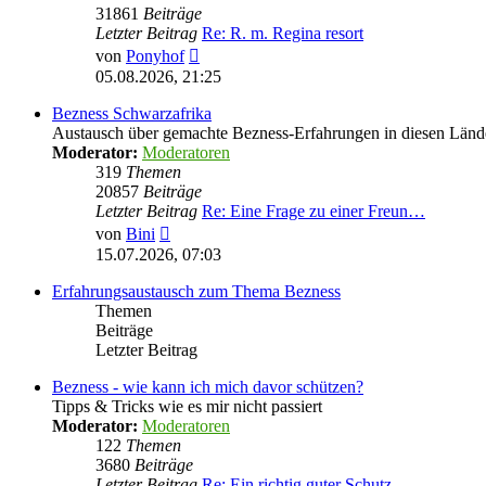
31861
Beiträge
Letzter Beitrag
Re: R. m. Regina resort
Neuester
von
Ponyhof
Beitrag
05.08.2026, 21:25
Bezness Schwarzafrika
Austausch über gemachte Bezness-Erfahrungen in diesen Länd
Moderator:
Moderatoren
319
Themen
20857
Beiträge
Letzter Beitrag
Re: Eine Frage zu einer Freun…
Neuester
von
Bini
Beitrag
15.07.2026, 07:03
Erfahrungsaustausch zum Thema Bezness
Themen
Beiträge
Letzter Beitrag
Bezness - wie kann ich mich davor schützen?
Tipps & Tricks wie es mir nicht passiert
Moderator:
Moderatoren
122
Themen
3680
Beiträge
Letzter Beitrag
Re: Ein richtig guter Schutz …