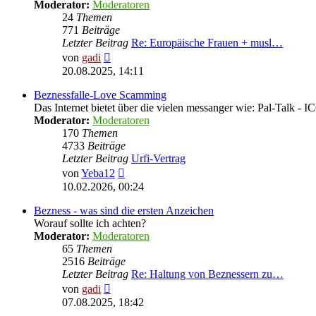
Moderator:
Moderatoren
24
Themen
771
Beiträge
Letzter Beitrag
Re: Europäische Frauen + musl…
Neuester
von
gadi
Beitrag
20.08.2025, 14:11
Beznessfalle-Love Scamming
Das Internet bietet über die vielen messanger wie: Pal-Talk -
Moderator:
Moderatoren
170
Themen
4733
Beiträge
Letzter Beitrag
Urfi-Vertrag
Neuester
von
Yeba12
Beitrag
10.02.2026, 00:24
Bezness - was sind die ersten Anzeichen
Worauf sollte ich achten?
Moderator:
Moderatoren
65
Themen
2516
Beiträge
Letzter Beitrag
Re: Haltung von Beznessern zu…
Neuester
von
gadi
Beitrag
07.08.2025, 18:42