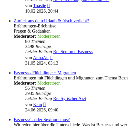
Neuester
von
Toastie
Beitrag
10.02.2026, 20:44
Zurück aus dem Urlaub & frisch verliebt?
Erfahrungen-Erlebnisse
Fragen & Gedanken
Moderator:
Moderatoren
80
Themen
3498
Beiträge
Letzter Beitrag
Re: Senioren Bezness
Neuester
von
AnnaAn
Beitrag
31.05.2024, 03:13
Bezness - Flüchtlinge + Migranten
Erfahrungen mit Flüchtlingen und Migranten zum Thema Bezn
Moderator:
Moderatoren
56
Themen
3935
Beiträge
Letzter Beitrag
Re: Syrischer Arzt
Neuester
von
Kain
Beitrag
24.06.2026, 09:40
Bezness? - oder Sextourismus?
Wir reden hier über die Unterschiede. Was ist Bezness und wer