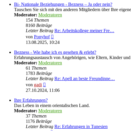
Bi- Nationale Beziehungen - Bezness – Ja oder nein?
Tauschen Sie sich mit den anderen Mitgliedern über Ihre eige
Moderator:
Moderatoren
154
Themen
8160
Beiträge
Letzter Beitrag
Re: Arbeitskollege meiner Fre…
Neuester
von
Ponyhof
Beitrag
13.08.2025, 10:24
Bezness - Wie habe ich es gesehen & erlebt?
Erfahrungsaustausch von Angehörigen, wie Eltern, Kinder u
Moderator:
Moderatoren
61
Themen
1783
Beiträge
Letzter Beitrag
Re: Apell an beste Freundinne…
Neuester
von
gadi
Beitrag
27.10.2024, 11:06
Ihre Erfahrungen?
Das Leben in einem orientalischen Land.
Moderator:
Moderatoren
37
Themen
1176
Beiträge
Letzter Beitrag
Re: Erfahrungen in Tunesien