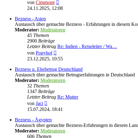
Neuester
von
Cimmone
Beitrag
24.11.2025, 12:08
Bezness - Asien
Austausch über gemachte Bezness - Erfahrungen in diesem Ko
Moderator:
Moderatoren
45
Themen
2900
Beiträge
Letzter Beitrag
Re: Indien - Reiseleiter / Wa…
Neuester
von
Ponyhof
Beitrag
23.12.2025, 10:55
Bezness u. Ehebetrug Deutschland
Austausch über gemachte Betrugserfahrungen in Deutschland
Moderator:
Moderatoren
32
Themen
1347
Beiträge
Letzter Beitrag
Re: Mutter
Neuester
von
Jaci
Beitrag
15.07.2024, 18:41
Bezness - Ägypten
Austausch über gemachte Bezness-Erfahrungen in diesem Lan
Moderator:
Moderatoren
606
Themen