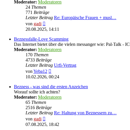
Moderator:
Moderatoren
24
Themen
771
Beiträge
Letzter Beitrag
Re: Europäische Frauen + musl…
Neuester
von
gadi
Beitrag
20.08.2025, 14:11
Beznessfalle-Love Scamming
Das Internet bietet über die vielen messanger wie: Pal-Talk -
Moderator:
Moderatoren
170
Themen
4733
Beiträge
Letzter Beitrag
Urfi-Vertrag
Neuester
von
Yeba12
Beitrag
10.02.2026, 00:24
Bezness - was sind die ersten Anzeichen
Worauf sollte ich achten?
Moderator:
Moderatoren
65
Themen
2516
Beiträge
Letzter Beitrag
Re: Haltung von Beznessern zu…
Neuester
von
gadi
Beitrag
07.08.2025, 18:42