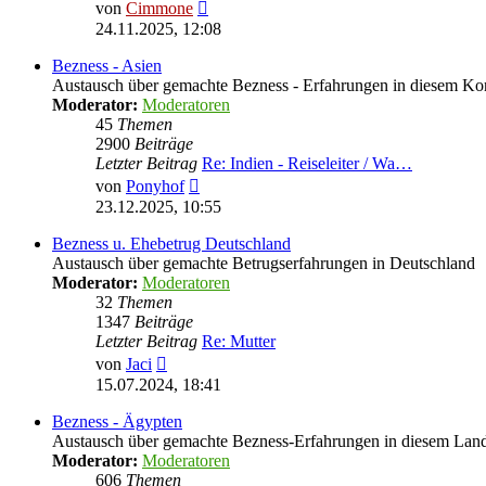
Neuester
von
Cimmone
Beitrag
24.11.2025, 12:08
Bezness - Asien
Austausch über gemachte Bezness - Erfahrungen in diesem Ko
Moderator:
Moderatoren
45
Themen
2900
Beiträge
Letzter Beitrag
Re: Indien - Reiseleiter / Wa…
Neuester
von
Ponyhof
Beitrag
23.12.2025, 10:55
Bezness u. Ehebetrug Deutschland
Austausch über gemachte Betrugserfahrungen in Deutschland
Moderator:
Moderatoren
32
Themen
1347
Beiträge
Letzter Beitrag
Re: Mutter
Neuester
von
Jaci
Beitrag
15.07.2024, 18:41
Bezness - Ägypten
Austausch über gemachte Bezness-Erfahrungen in diesem Lan
Moderator:
Moderatoren
606
Themen