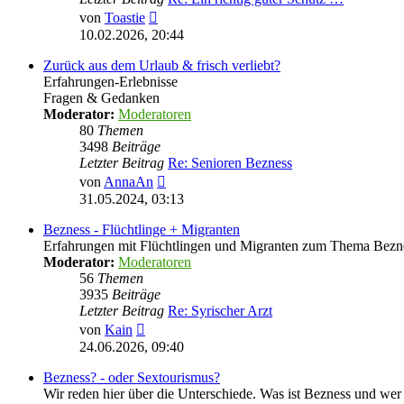
Neuester
von
Toastie
Beitrag
10.02.2026, 20:44
Zurück aus dem Urlaub & frisch verliebt?
Erfahrungen-Erlebnisse
Fragen & Gedanken
Moderator:
Moderatoren
80
Themen
3498
Beiträge
Letzter Beitrag
Re: Senioren Bezness
Neuester
von
AnnaAn
Beitrag
31.05.2024, 03:13
Bezness - Flüchtlinge + Migranten
Erfahrungen mit Flüchtlingen und Migranten zum Thema Bezn
Moderator:
Moderatoren
56
Themen
3935
Beiträge
Letzter Beitrag
Re: Syrischer Arzt
Neuester
von
Kain
Beitrag
24.06.2026, 09:40
Bezness? - oder Sextourismus?
Wir reden hier über die Unterschiede. Was ist Bezness und wer