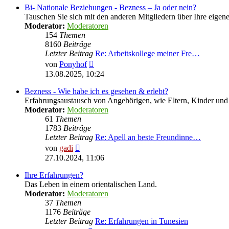
Bi- Nationale Beziehungen - Bezness – Ja oder nein?
Tauschen Sie sich mit den anderen Mitgliedern über Ihre eige
Moderator:
Moderatoren
154
Themen
8160
Beiträge
Letzter Beitrag
Re: Arbeitskollege meiner Fre…
Neuester
von
Ponyhof
Beitrag
13.08.2025, 10:24
Bezness - Wie habe ich es gesehen & erlebt?
Erfahrungsaustausch von Angehörigen, wie Eltern, Kinder u
Moderator:
Moderatoren
61
Themen
1783
Beiträge
Letzter Beitrag
Re: Apell an beste Freundinne…
Neuester
von
gadi
Beitrag
27.10.2024, 11:06
Ihre Erfahrungen?
Das Leben in einem orientalischen Land.
Moderator:
Moderatoren
37
Themen
1176
Beiträge
Letzter Beitrag
Re: Erfahrungen in Tunesien