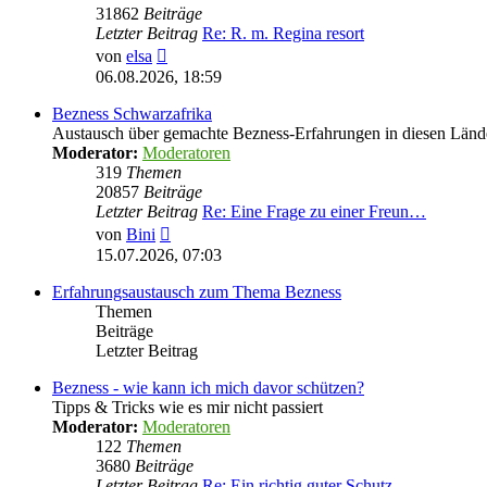
31862
Beiträge
Letzter Beitrag
Re: R. m. Regina resort
Neuester
von
elsa
Beitrag
06.08.2026, 18:59
Bezness Schwarzafrika
Austausch über gemachte Bezness-Erfahrungen in diesen Länd
Moderator:
Moderatoren
319
Themen
20857
Beiträge
Letzter Beitrag
Re: Eine Frage zu einer Freun…
Neuester
von
Bini
Beitrag
15.07.2026, 07:03
Erfahrungsaustausch zum Thema Bezness
Themen
Beiträge
Letzter Beitrag
Bezness - wie kann ich mich davor schützen?
Tipps & Tricks wie es mir nicht passiert
Moderator:
Moderatoren
122
Themen
3680
Beiträge
Letzter Beitrag
Re: Ein richtig guter Schutz …