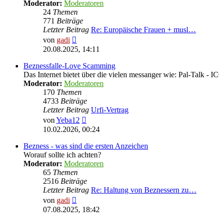
Moderator:
Moderatoren
24
Themen
771
Beiträge
Letzter Beitrag
Re: Europäische Frauen + musl…
Neuester
von
gadi
Beitrag
20.08.2025, 14:11
Beznessfalle-Love Scamming
Das Internet bietet über die vielen messanger wie: Pal-Talk -
Moderator:
Moderatoren
170
Themen
4733
Beiträge
Letzter Beitrag
Urfi-Vertrag
Neuester
von
Yeba12
Beitrag
10.02.2026, 00:24
Bezness - was sind die ersten Anzeichen
Worauf sollte ich achten?
Moderator:
Moderatoren
65
Themen
2516
Beiträge
Letzter Beitrag
Re: Haltung von Beznessern zu…
Neuester
von
gadi
Beitrag
07.08.2025, 18:42