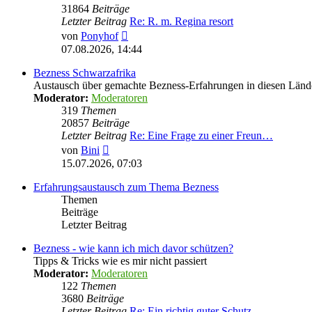
31864
Beiträge
Letzter Beitrag
Re: R. m. Regina resort
Neuester
von
Ponyhof
Beitrag
07.08.2026, 14:44
Bezness Schwarzafrika
Austausch über gemachte Bezness-Erfahrungen in diesen Länd
Moderator:
Moderatoren
319
Themen
20857
Beiträge
Letzter Beitrag
Re: Eine Frage zu einer Freun…
Neuester
von
Bini
Beitrag
15.07.2026, 07:03
Erfahrungsaustausch zum Thema Bezness
Themen
Beiträge
Letzter Beitrag
Bezness - wie kann ich mich davor schützen?
Tipps & Tricks wie es mir nicht passiert
Moderator:
Moderatoren
122
Themen
3680
Beiträge
Letzter Beitrag
Re: Ein richtig guter Schutz …