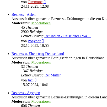
Neuester
von
Cimmone
Beitrag
24.11.2025, 12:08
Bezness - Asien
Austausch über gemachte Bezness - Erfahrungen in diesem Ko
Moderator:
Moderatoren
45
Themen
2900
Beiträge
Letzter Beitrag
Re: Indien - Reiseleiter / Wa…
Neuester
von
Ponyhof
Beitrag
23.12.2025, 10:55
Bezness u. Ehebetrug Deutschland
Austausch über gemachte Betrugserfahrungen in Deutschland
Moderator:
Moderatoren
32
Themen
1347
Beiträge
Letzter Beitrag
Re: Mutter
Neuester
von
Jaci
Beitrag
15.07.2024, 18:41
Bezness - Ägypten
Austausch über gemachte Bezness-Erfahrungen in diesem Lan
Moderator:
Moderatoren
606
Themen