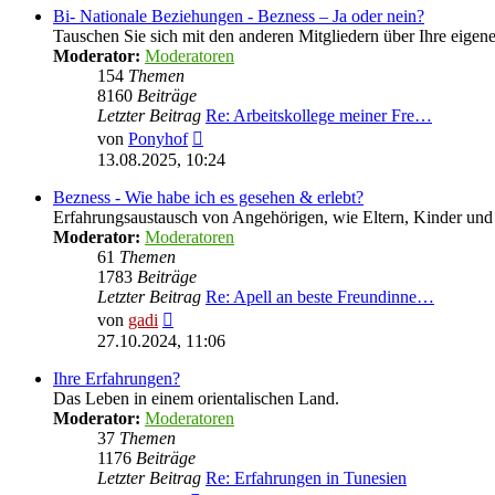
Bi- Nationale Beziehungen - Bezness – Ja oder nein?
Tauschen Sie sich mit den anderen Mitgliedern über Ihre eige
Moderator:
Moderatoren
154
Themen
8160
Beiträge
Letzter Beitrag
Re: Arbeitskollege meiner Fre…
Neuester
von
Ponyhof
Beitrag
13.08.2025, 10:24
Bezness - Wie habe ich es gesehen & erlebt?
Erfahrungsaustausch von Angehörigen, wie Eltern, Kinder u
Moderator:
Moderatoren
61
Themen
1783
Beiträge
Letzter Beitrag
Re: Apell an beste Freundinne…
Neuester
von
gadi
Beitrag
27.10.2024, 11:06
Ihre Erfahrungen?
Das Leben in einem orientalischen Land.
Moderator:
Moderatoren
37
Themen
1176
Beiträge
Letzter Beitrag
Re: Erfahrungen in Tunesien