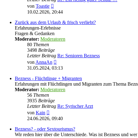
Neuester
von
Toastie
Beitrag
10.02.2026, 20:44
Zurück aus dem Urlaub & frisch verliebt?
Erfahrungen-Erlebnisse
Fragen & Gedanken
Moderator:
Moderatoren
80
Themen
3498
Beiträge
Letzter Beitrag
Re: Senioren Bezness
Neuester
von
AnnaAn
Beitrag
31.05.2024, 03:13
Bezness - Flüchtlinge + Migranten
Erfahrungen mit Flüchtlingen und Migranten zum Thema Bezn
Moderator:
Moderatoren
56
Themen
3935
Beiträge
Letzter Beitrag
Re: Syrischer Arzt
Neuester
von
Kain
Beitrag
24.06.2026, 09:40
Bezness? - oder Sextourismus?
Wir reden hier über die Unterschiede. Was ist Bezness und wer