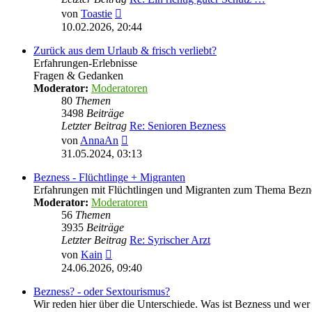
Neuester
von
Toastie
Beitrag
10.02.2026, 20:44
Zurück aus dem Urlaub & frisch verliebt?
Erfahrungen-Erlebnisse
Fragen & Gedanken
Moderator:
Moderatoren
80
Themen
3498
Beiträge
Letzter Beitrag
Re: Senioren Bezness
Neuester
von
AnnaAn
Beitrag
31.05.2024, 03:13
Bezness - Flüchtlinge + Migranten
Erfahrungen mit Flüchtlingen und Migranten zum Thema Bezn
Moderator:
Moderatoren
56
Themen
3935
Beiträge
Letzter Beitrag
Re: Syrischer Arzt
Neuester
von
Kain
Beitrag
24.06.2026, 09:40
Bezness? - oder Sextourismus?
Wir reden hier über die Unterschiede. Was ist Bezness und wer