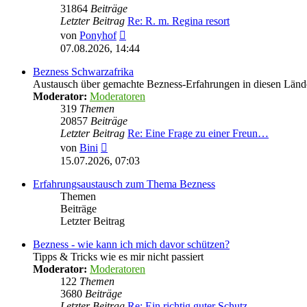
31864
Beiträge
Letzter Beitrag
Re: R. m. Regina resort
Neuester
von
Ponyhof
Beitrag
07.08.2026, 14:44
Bezness Schwarzafrika
Austausch über gemachte Bezness-Erfahrungen in diesen Länd
Moderator:
Moderatoren
319
Themen
20857
Beiträge
Letzter Beitrag
Re: Eine Frage zu einer Freun…
Neuester
von
Bini
Beitrag
15.07.2026, 07:03
Erfahrungsaustausch zum Thema Bezness
Themen
Beiträge
Letzter Beitrag
Bezness - wie kann ich mich davor schützen?
Tipps & Tricks wie es mir nicht passiert
Moderator:
Moderatoren
122
Themen
3680
Beiträge
Letzter Beitrag
Re: Ein richtig guter Schutz …