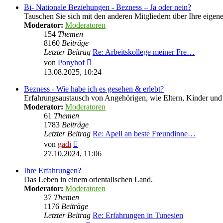
Bi- Nationale Beziehungen - Bezness – Ja oder nein?
Tauschen Sie sich mit den anderen Mitgliedern über Ihre eige
Moderator:
Moderatoren
154
Themen
8160
Beiträge
Letzter Beitrag
Re: Arbeitskollege meiner Fre…
Neuester
von
Ponyhof
Beitrag
13.08.2025, 10:24
Bezness - Wie habe ich es gesehen & erlebt?
Erfahrungsaustausch von Angehörigen, wie Eltern, Kinder u
Moderator:
Moderatoren
61
Themen
1783
Beiträge
Letzter Beitrag
Re: Apell an beste Freundinne…
Neuester
von
gadi
Beitrag
27.10.2024, 11:06
Ihre Erfahrungen?
Das Leben in einem orientalischen Land.
Moderator:
Moderatoren
37
Themen
1176
Beiträge
Letzter Beitrag
Re: Erfahrungen in Tunesien