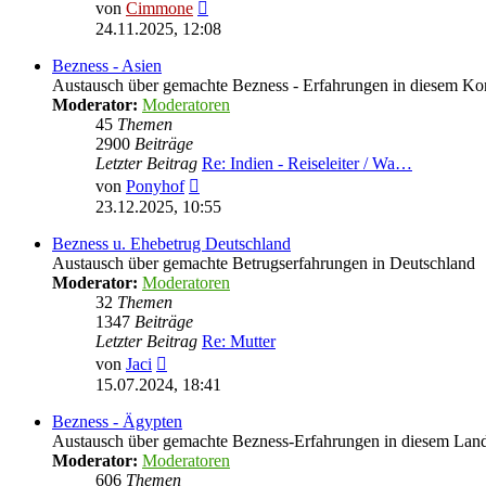
Neuester
von
Cimmone
Beitrag
24.11.2025, 12:08
Bezness - Asien
Austausch über gemachte Bezness - Erfahrungen in diesem Ko
Moderator:
Moderatoren
45
Themen
2900
Beiträge
Letzter Beitrag
Re: Indien - Reiseleiter / Wa…
Neuester
von
Ponyhof
Beitrag
23.12.2025, 10:55
Bezness u. Ehebetrug Deutschland
Austausch über gemachte Betrugserfahrungen in Deutschland
Moderator:
Moderatoren
32
Themen
1347
Beiträge
Letzter Beitrag
Re: Mutter
Neuester
von
Jaci
Beitrag
15.07.2024, 18:41
Bezness - Ägypten
Austausch über gemachte Bezness-Erfahrungen in diesem Lan
Moderator:
Moderatoren
606
Themen