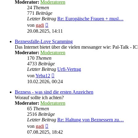
Moderator:
Moderatoren
24
Themen
771
Beiträge
Letzter Beitrag
Re: Europäische Frauen + musl…
Neuester
von
gadi
Beitrag
20.08.2025, 14:11
Beznessfalle-Love Scamming
Das Internet bietet über die vielen messanger wie: Pal-Talk -
Moderator:
Moderatoren
170
Themen
4733
Beiträge
Letzter Beitrag
Urfi-Vertrag
Neuester
von
Yeba12
Beitrag
10.02.2026, 00:24
Bezness - was sind die ersten Anzeichen
Worauf sollte ich achten?
Moderator:
Moderatoren
65
Themen
2516
Beiträge
Letzter Beitrag
Re: Haltung von Beznessern zu…
Neuester
von
gadi
Beitrag
07.08.2025, 18:42