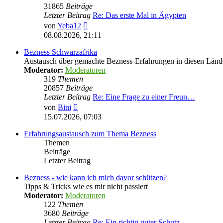
31865
Beiträge
Letzter Beitrag
Re: Das erste Mal in Ägypten
Neuester
von
Yeba12
Beitrag
08.08.2026, 21:11
Bezness Schwarzafrika
Austausch über gemachte Bezness-Erfahrungen in diesen Länd
Moderator:
Moderatoren
319
Themen
20857
Beiträge
Letzter Beitrag
Re: Eine Frage zu einer Freun…
Neuester
von
Bini
Beitrag
15.07.2026, 07:03
Erfahrungsaustausch zum Thema Bezness
Themen
Beiträge
Letzter Beitrag
Bezness - wie kann ich mich davor schützen?
Tipps & Tricks wie es mir nicht passiert
Moderator:
Moderatoren
122
Themen
3680
Beiträge
Letzter Beitrag
Re: Ein richtig guter Schutz …