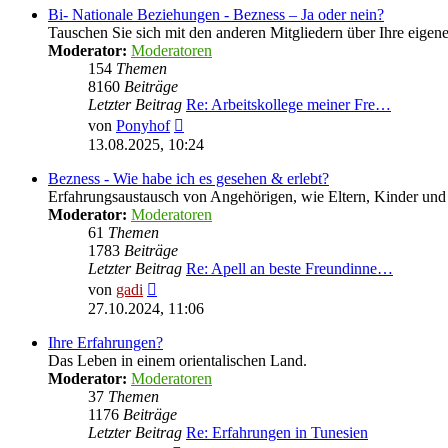
Bi- Nationale Beziehungen - Bezness – Ja oder nein?
Tauschen Sie sich mit den anderen Mitgliedern über Ihre eige
Moderator:
Moderatoren
154
Themen
8160
Beiträge
Letzter Beitrag
Re: Arbeitskollege meiner Fre…
Neuester
von
Ponyhof
Beitrag
13.08.2025, 10:24
Bezness - Wie habe ich es gesehen & erlebt?
Erfahrungsaustausch von Angehörigen, wie Eltern, Kinder u
Moderator:
Moderatoren
61
Themen
1783
Beiträge
Letzter Beitrag
Re: Apell an beste Freundinne…
Neuester
von
gadi
Beitrag
27.10.2024, 11:06
Ihre Erfahrungen?
Das Leben in einem orientalischen Land.
Moderator:
Moderatoren
37
Themen
1176
Beiträge
Letzter Beitrag
Re: Erfahrungen in Tunesien