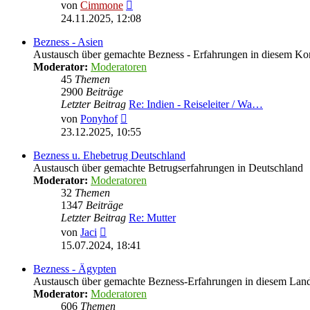
Neuester
von
Cimmone
Beitrag
24.11.2025, 12:08
Bezness - Asien
Austausch über gemachte Bezness - Erfahrungen in diesem Ko
Moderator:
Moderatoren
45
Themen
2900
Beiträge
Letzter Beitrag
Re: Indien - Reiseleiter / Wa…
Neuester
von
Ponyhof
Beitrag
23.12.2025, 10:55
Bezness u. Ehebetrug Deutschland
Austausch über gemachte Betrugserfahrungen in Deutschland
Moderator:
Moderatoren
32
Themen
1347
Beiträge
Letzter Beitrag
Re: Mutter
Neuester
von
Jaci
Beitrag
15.07.2024, 18:41
Bezness - Ägypten
Austausch über gemachte Bezness-Erfahrungen in diesem Lan
Moderator:
Moderatoren
606
Themen