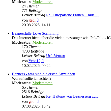
Moderator:
Moderatoren
24
Themen
771
Beiträge
Letzter Beitrag
Re: Europäische Frauen + musl…
Neuester
von
gadi
Beitrag
20.08.2025, 14:11
Beznessfalle-Love Scamming
Das Internet bietet über die vielen messanger wie: Pal-Talk -
Moderator:
Moderatoren
170
Themen
4733
Beiträge
Letzter Beitrag
Urfi-Vertrag
Neuester
von
Yeba12
Beitrag
10.02.2026, 00:24
Bezness - was sind die ersten Anzeichen
Worauf sollte ich achten?
Moderator:
Moderatoren
65
Themen
2516
Beiträge
Letzter Beitrag
Re: Haltung von Beznessern zu…
Neuester
von
gadi
Beitrag
07.08.2025, 18:42