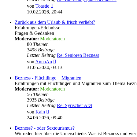
Neuester
von
Toastie
Beitrag
10.02.2026, 20:44
Zurück aus dem Urlaub & frisch verliebt?
Erfahrungen-Erlebnisse
Fragen & Gedanken
Moderator:
Moderatoren
80
Themen
3498
Beiträge
Letzter Beitrag
Re: Senioren Bezness
Neuester
von
AnnaAn
Beitrag
31.05.2024, 03:13
Bezness - Flüchtlinge + Migranten
Erfahrungen mit Flüchtlingen und Migranten zum Thema Bezn
Moderator:
Moderatoren
56
Themen
3935
Beiträge
Letzter Beitrag
Re: Syrischer Arzt
Neuester
von
Kain
Beitrag
24.06.2026, 09:40
Bezness? - oder Sextourismus?
Wir reden hier über die Unterschiede. Was ist Bezness und wer