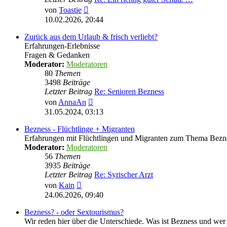
Neuester
von
Toastie
Beitrag
10.02.2026, 20:44
Zurück aus dem Urlaub & frisch verliebt?
Erfahrungen-Erlebnisse
Fragen & Gedanken
Moderator:
Moderatoren
80
Themen
3498
Beiträge
Letzter Beitrag
Re: Senioren Bezness
Neuester
von
AnnaAn
Beitrag
31.05.2024, 03:13
Bezness - Flüchtlinge + Migranten
Erfahrungen mit Flüchtlingen und Migranten zum Thema Bezn
Moderator:
Moderatoren
56
Themen
3935
Beiträge
Letzter Beitrag
Re: Syrischer Arzt
Neuester
von
Kain
Beitrag
24.06.2026, 09:40
Bezness? - oder Sextourismus?
Wir reden hier über die Unterschiede. Was ist Bezness und wer