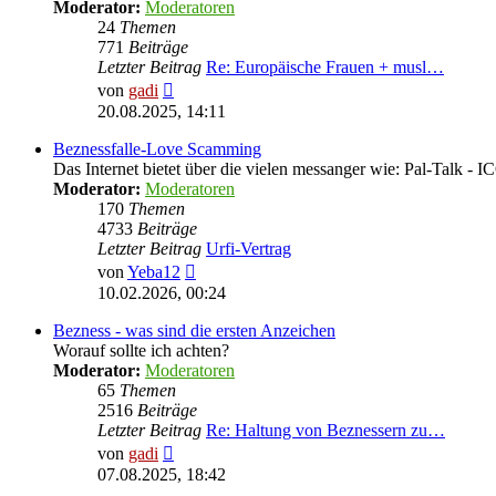
Moderator:
Moderatoren
24
Themen
771
Beiträge
Letzter Beitrag
Re: Europäische Frauen + musl…
Neuester
von
gadi
Beitrag
20.08.2025, 14:11
Beznessfalle-Love Scamming
Das Internet bietet über die vielen messanger wie: Pal-Talk -
Moderator:
Moderatoren
170
Themen
4733
Beiträge
Letzter Beitrag
Urfi-Vertrag
Neuester
von
Yeba12
Beitrag
10.02.2026, 00:24
Bezness - was sind die ersten Anzeichen
Worauf sollte ich achten?
Moderator:
Moderatoren
65
Themen
2516
Beiträge
Letzter Beitrag
Re: Haltung von Beznessern zu…
Neuester
von
gadi
Beitrag
07.08.2025, 18:42