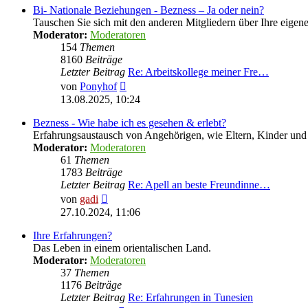
Bi- Nationale Beziehungen - Bezness – Ja oder nein?
Tauschen Sie sich mit den anderen Mitgliedern über Ihre eige
Moderator:
Moderatoren
154
Themen
8160
Beiträge
Letzter Beitrag
Re: Arbeitskollege meiner Fre…
Neuester
von
Ponyhof
Beitrag
13.08.2025, 10:24
Bezness - Wie habe ich es gesehen & erlebt?
Erfahrungsaustausch von Angehörigen, wie Eltern, Kinder u
Moderator:
Moderatoren
61
Themen
1783
Beiträge
Letzter Beitrag
Re: Apell an beste Freundinne…
Neuester
von
gadi
Beitrag
27.10.2024, 11:06
Ihre Erfahrungen?
Das Leben in einem orientalischen Land.
Moderator:
Moderatoren
37
Themen
1176
Beiträge
Letzter Beitrag
Re: Erfahrungen in Tunesien