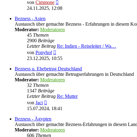
Neuester
von
Cimmone
Beitrag
24.11.2025, 12:08
Bezness - Asien
Austausch über gemachte Bezness - Erfahrungen in diesem Ko
Moderator:
Moderatoren
45
Themen
2900
Beiträge
Letzter Beitrag
Re: Indien - Reiseleiter / Wa…
Neuester
von
Ponyhof
Beitrag
23.12.2025, 10:55
Bezness u. Ehebetrug Deutschland
Austausch über gemachte Betrugserfahrungen in Deutschland
Moderator:
Moderatoren
32
Themen
1347
Beiträge
Letzter Beitrag
Re: Mutter
Neuester
von
Jaci
Beitrag
15.07.2024, 18:41
Bezness - Ägypten
Austausch über gemachte Bezness-Erfahrungen in diesem Lan
Moderator:
Moderatoren
606
Themen