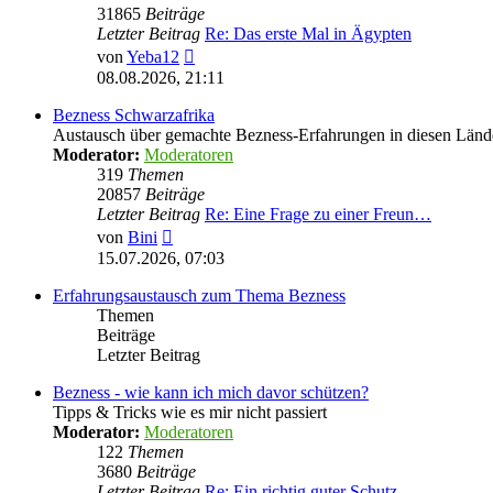
31865
Beiträge
Letzter Beitrag
Re: Das erste Mal in Ägypten
Neuester
von
Yeba12
Beitrag
08.08.2026, 21:11
Bezness Schwarzafrika
Austausch über gemachte Bezness-Erfahrungen in diesen Länd
Moderator:
Moderatoren
319
Themen
20857
Beiträge
Letzter Beitrag
Re: Eine Frage zu einer Freun…
Neuester
von
Bini
Beitrag
15.07.2026, 07:03
Erfahrungsaustausch zum Thema Bezness
Themen
Beiträge
Letzter Beitrag
Bezness - wie kann ich mich davor schützen?
Tipps & Tricks wie es mir nicht passiert
Moderator:
Moderatoren
122
Themen
3680
Beiträge
Letzter Beitrag
Re: Ein richtig guter Schutz …