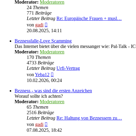
Moderator:
Moderatoren
24
Themen
771
Beiträge
Letzter Beitrag
Re: Europäische Frauen + musl…
Neuester
von
gadi
Beitrag
20.08.2025, 14:11
Beznessfalle-Love Scamming
Das Internet bietet über die vielen messanger wie: Pal-Talk -
Moderator:
Moderatoren
170
Themen
4733
Beiträge
Letzter Beitrag
Urfi-Vertrag
Neuester
von
Yeba12
Beitrag
10.02.2026, 00:24
Bezness - was sind die ersten Anzeichen
Worauf sollte ich achten?
Moderator:
Moderatoren
65
Themen
2516
Beiträge
Letzter Beitrag
Re: Haltung von Beznessern zu…
Neuester
von
gadi
Beitrag
07.08.2025, 18:42