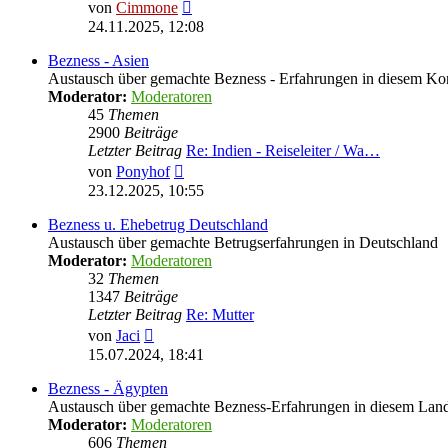
Neuester
von
Cimmone
Beitrag
24.11.2025, 12:08
Bezness - Asien
Austausch über gemachte Bezness - Erfahrungen in diesem Ko
Moderator:
Moderatoren
45
Themen
2900
Beiträge
Letzter Beitrag
Re: Indien - Reiseleiter / Wa…
Neuester
von
Ponyhof
Beitrag
23.12.2025, 10:55
Bezness u. Ehebetrug Deutschland
Austausch über gemachte Betrugserfahrungen in Deutschland
Moderator:
Moderatoren
32
Themen
1347
Beiträge
Letzter Beitrag
Re: Mutter
Neuester
von
Jaci
Beitrag
15.07.2024, 18:41
Bezness - Ägypten
Austausch über gemachte Bezness-Erfahrungen in diesem Lan
Moderator:
Moderatoren
606
Themen