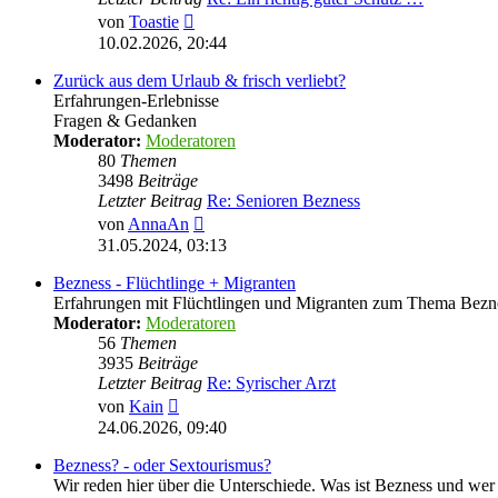
Neuester
von
Toastie
Beitrag
10.02.2026, 20:44
Zurück aus dem Urlaub & frisch verliebt?
Erfahrungen-Erlebnisse
Fragen & Gedanken
Moderator:
Moderatoren
80
Themen
3498
Beiträge
Letzter Beitrag
Re: Senioren Bezness
Neuester
von
AnnaAn
Beitrag
31.05.2024, 03:13
Bezness - Flüchtlinge + Migranten
Erfahrungen mit Flüchtlingen und Migranten zum Thema Bezn
Moderator:
Moderatoren
56
Themen
3935
Beiträge
Letzter Beitrag
Re: Syrischer Arzt
Neuester
von
Kain
Beitrag
24.06.2026, 09:40
Bezness? - oder Sextourismus?
Wir reden hier über die Unterschiede. Was ist Bezness und wer