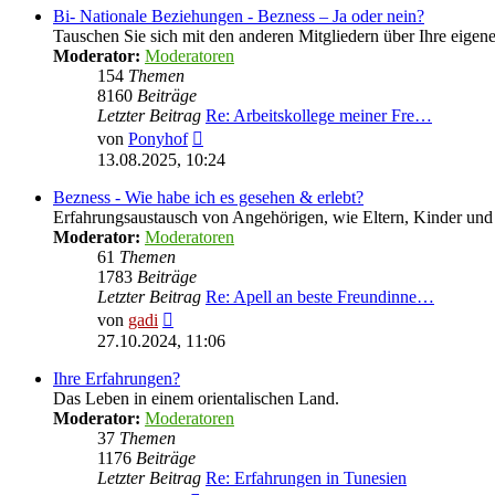
Bi- Nationale Beziehungen - Bezness – Ja oder nein?
Tauschen Sie sich mit den anderen Mitgliedern über Ihre eige
Moderator:
Moderatoren
154
Themen
8160
Beiträge
Letzter Beitrag
Re: Arbeitskollege meiner Fre…
Neuester
von
Ponyhof
Beitrag
13.08.2025, 10:24
Bezness - Wie habe ich es gesehen & erlebt?
Erfahrungsaustausch von Angehörigen, wie Eltern, Kinder u
Moderator:
Moderatoren
61
Themen
1783
Beiträge
Letzter Beitrag
Re: Apell an beste Freundinne…
Neuester
von
gadi
Beitrag
27.10.2024, 11:06
Ihre Erfahrungen?
Das Leben in einem orientalischen Land.
Moderator:
Moderatoren
37
Themen
1176
Beiträge
Letzter Beitrag
Re: Erfahrungen in Tunesien