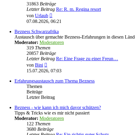
31863
Beiträge
Letzter Beitrag
Re: R. m. Regina resort
Neuester
von
Urlaub
Beitrag
07.08.2026, 06:21
Bezness Schwarzafrika
Austausch über gemachte Bezness-Erfahrungen in diesen Länd
Moderator:
Moderatoren
319
Themen
20857
Beiträge
Letzter Beitrag
Re: Eine Frage zu einer Freun…
Neuester
von
Bini
Beitrag
15.07.2026, 07:03
Erfahrungsaustausch zum Thema Bezness
Themen
Beiträge
Letzter Beitrag
Bezness - wie kann ich mich davor schützen?
Tipps & Tricks wie es mir nicht passiert
Moderator:
Moderatoren
122
Themen
3680
Beiträge
Letzter Beitrag
Re: Ein richtig guter Schutz …