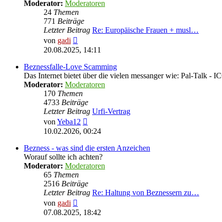
Moderator:
Moderatoren
24
Themen
771
Beiträge
Letzter Beitrag
Re: Europäische Frauen + musl…
Neuester
von
gadi
Beitrag
20.08.2025, 14:11
Beznessfalle-Love Scamming
Das Internet bietet über die vielen messanger wie: Pal-Talk -
Moderator:
Moderatoren
170
Themen
4733
Beiträge
Letzter Beitrag
Urfi-Vertrag
Neuester
von
Yeba12
Beitrag
10.02.2026, 00:24
Bezness - was sind die ersten Anzeichen
Worauf sollte ich achten?
Moderator:
Moderatoren
65
Themen
2516
Beiträge
Letzter Beitrag
Re: Haltung von Beznessern zu…
Neuester
von
gadi
Beitrag
07.08.2025, 18:42