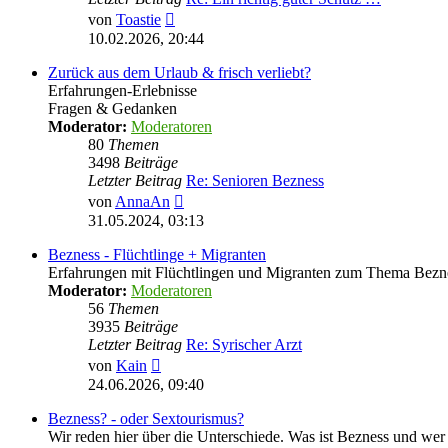
Neuester
von
Toastie
Beitrag
10.02.2026, 20:44
Zurück aus dem Urlaub & frisch verliebt?
Erfahrungen-Erlebnisse
Fragen & Gedanken
Moderator:
Moderatoren
80
Themen
3498
Beiträge
Letzter Beitrag
Re: Senioren Bezness
Neuester
von
AnnaAn
Beitrag
31.05.2024, 03:13
Bezness - Flüchtlinge + Migranten
Erfahrungen mit Flüchtlingen und Migranten zum Thema Bezn
Moderator:
Moderatoren
56
Themen
3935
Beiträge
Letzter Beitrag
Re: Syrischer Arzt
Neuester
von
Kain
Beitrag
24.06.2026, 09:40
Bezness? - oder Sextourismus?
Wir reden hier über die Unterschiede. Was ist Bezness und wer