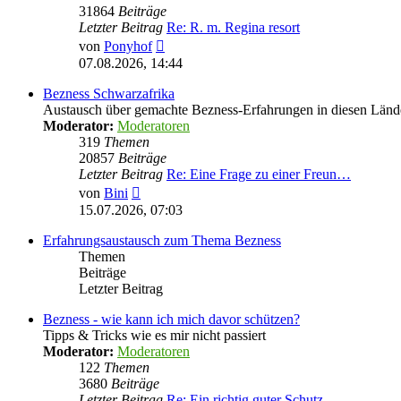
31864
Beiträge
Letzter Beitrag
Re: R. m. Regina resort
Neuester
von
Ponyhof
Beitrag
07.08.2026, 14:44
Bezness Schwarzafrika
Austausch über gemachte Bezness-Erfahrungen in diesen Länd
Moderator:
Moderatoren
319
Themen
20857
Beiträge
Letzter Beitrag
Re: Eine Frage zu einer Freun…
Neuester
von
Bini
Beitrag
15.07.2026, 07:03
Erfahrungsaustausch zum Thema Bezness
Themen
Beiträge
Letzter Beitrag
Bezness - wie kann ich mich davor schützen?
Tipps & Tricks wie es mir nicht passiert
Moderator:
Moderatoren
122
Themen
3680
Beiträge
Letzter Beitrag
Re: Ein richtig guter Schutz …