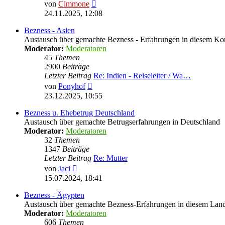
Neuester
von
Cimmone
Beitrag
24.11.2025, 12:08
Bezness - Asien
Austausch über gemachte Bezness - Erfahrungen in diesem Ko
Moderator:
Moderatoren
45
Themen
2900
Beiträge
Letzter Beitrag
Re: Indien - Reiseleiter / Wa…
Neuester
von
Ponyhof
Beitrag
23.12.2025, 10:55
Bezness u. Ehebetrug Deutschland
Austausch über gemachte Betrugserfahrungen in Deutschland
Moderator:
Moderatoren
32
Themen
1347
Beiträge
Letzter Beitrag
Re: Mutter
Neuester
von
Jaci
Beitrag
15.07.2024, 18:41
Bezness - Ägypten
Austausch über gemachte Bezness-Erfahrungen in diesem Lan
Moderator:
Moderatoren
606
Themen