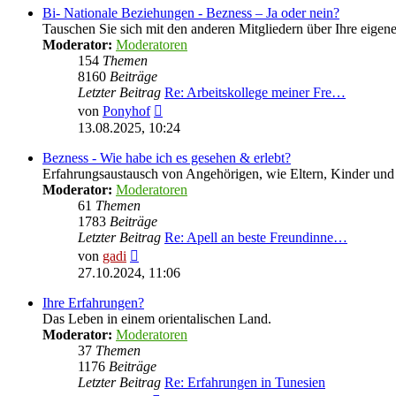
Bi- Nationale Beziehungen - Bezness – Ja oder nein?
Tauschen Sie sich mit den anderen Mitgliedern über Ihre eige
Moderator:
Moderatoren
154
Themen
8160
Beiträge
Letzter Beitrag
Re: Arbeitskollege meiner Fre…
Neuester
von
Ponyhof
Beitrag
13.08.2025, 10:24
Bezness - Wie habe ich es gesehen & erlebt?
Erfahrungsaustausch von Angehörigen, wie Eltern, Kinder u
Moderator:
Moderatoren
61
Themen
1783
Beiträge
Letzter Beitrag
Re: Apell an beste Freundinne…
Neuester
von
gadi
Beitrag
27.10.2024, 11:06
Ihre Erfahrungen?
Das Leben in einem orientalischen Land.
Moderator:
Moderatoren
37
Themen
1176
Beiträge
Letzter Beitrag
Re: Erfahrungen in Tunesien