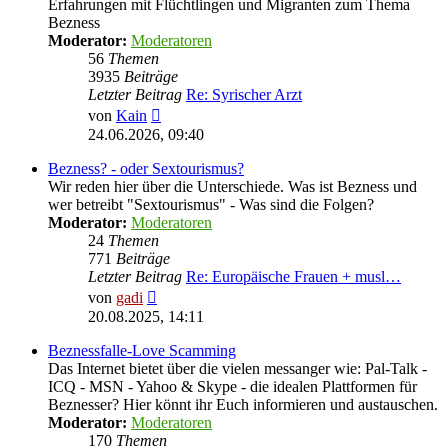
Erfahrungen mit Flüchtlingen und Migranten zum Thema
Bezness
Moderator:
Moderatoren
56
Themen
3935
Beiträge
Letzter Beitrag
Re: Syrischer Arzt
Neuester
von
Kain
Beitrag
24.06.2026, 09:40
Bezness? - oder Sextourismus?
Wir reden hier über die Unterschiede. Was ist Bezness und
wer betreibt "Sextourismus" - Was sind die Folgen?
Moderator:
Moderatoren
24
Themen
771
Beiträge
Letzter Beitrag
Re: Europäische Frauen + musl…
Neuester
von
gadi
Beitrag
20.08.2025, 14:11
Beznessfalle-Love Scamming
Das Internet bietet über die vielen messanger wie: Pal-Talk -
ICQ - MSN - Yahoo & Skype - die idealen Plattformen für
Beznesser? Hier könnt ihr Euch informieren und austauschen.
Moderator:
Moderatoren
170
Themen