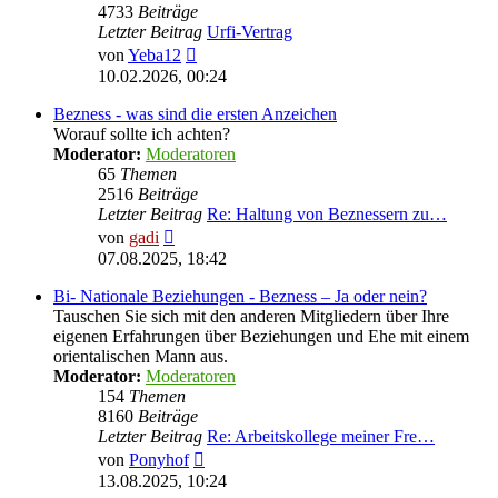
4733
Beiträge
Letzter Beitrag
Urfi-Vertrag
Neuester
von
Yeba12
Beitrag
10.02.2026, 00:24
Bezness - was sind die ersten Anzeichen
Worauf sollte ich achten?
Moderator:
Moderatoren
65
Themen
2516
Beiträge
Letzter Beitrag
Re: Haltung von Beznessern zu…
Neuester
von
gadi
Beitrag
07.08.2025, 18:42
Bi- Nationale Beziehungen - Bezness – Ja oder nein?
Tauschen Sie sich mit den anderen Mitgliedern über Ihre
eigenen Erfahrungen über Beziehungen und Ehe mit einem
orientalischen Mann aus.
Moderator:
Moderatoren
154
Themen
8160
Beiträge
Letzter Beitrag
Re: Arbeitskollege meiner Fre…
Neuester
von
Ponyhof
Beitrag
13.08.2025, 10:24