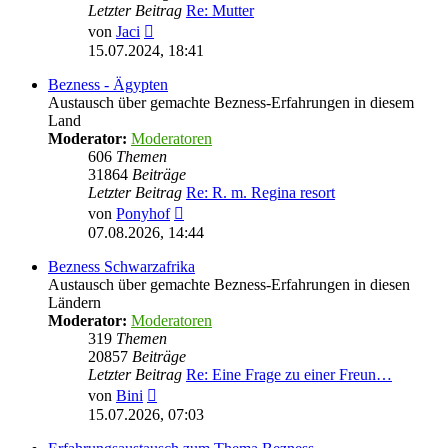
Letzter Beitrag
Re: Mutter
Neuester
von
Jaci
Beitrag
15.07.2024, 18:41
Bezness - Ägypten
Austausch über gemachte Bezness-Erfahrungen in diesem
Land
Moderator:
Moderatoren
606
Themen
31864
Beiträge
Letzter Beitrag
Re: R. m. Regina resort
Neuester
von
Ponyhof
Beitrag
07.08.2026, 14:44
Bezness Schwarzafrika
Austausch über gemachte Bezness-Erfahrungen in diesen
Ländern
Moderator:
Moderatoren
319
Themen
20857
Beiträge
Letzter Beitrag
Re: Eine Frage zu einer Freun…
Neuester
von
Bini
Beitrag
15.07.2026, 07:03