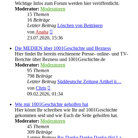
Wichtige Infos zum Forum werden hier veröffentlicht.
Moderator:
Moderatoren
15
Themen
16
Beiträge
Letzter Beitrag
Löschen von Beiträgen
Neuester
von
Anaba
Beitrag
23.07.2020, 15:36
Die MEDIEN über 1001Geschichte und Bezness
Hier findet Ihr bereits erschienene Presse- online- und TV-
Berichte über Bezness und 1001Geschichte.de
Moderator:
Moderatoren
95
Themen
798
Beiträge
Letzter Beitrag
Süddeutsche Zeitung Artikel ü…
Neuester
von
Chris
Beitrag
09.02.2026, 01:34
Wie mir 1001Geschichte geholfen hat
Hier könnt Ihr schreiben wie Ihr auf 1001Geschichte
gekommen seid und wie Euch die Seite geholfen hat.
Moderator:
Moderatoren
45
Themen
309
Beiträge
Letzter Beitrag
Re: Danke Danke Danke (Sri La…