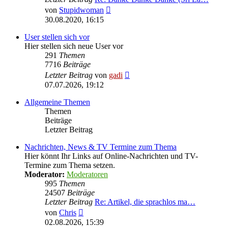
Neuester
von
Stupidwoman
Beitrag
30.08.2020, 16:15
User stellen sich vor
Hier stellen sich neue User vor
291
Themen
7716
Beiträge
Neuester
Letzter Beitrag
von
gadi
Beitrag
07.07.2026, 19:12
Allgemeine Themen
Themen
Beiträge
Letzter Beitrag
Nachrichten, News & TV Termine zum Thema
Hier könnt Ihr Links auf Online-Nachrichten und TV-
Termine zum Thema setzen.
Moderator:
Moderatoren
995
Themen
24507
Beiträge
Letzter Beitrag
Re: Artikel, die sprachlos ma…
Neuester
von
Chris
Beitrag
02.08.2026, 15:39