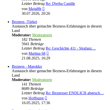
Letzter Beitrag
Re: Djerba Castille
Neuester
von
Maja88t
Beitrag
30.07.2026, 20:26
Bezness -Türkei
Austausch über gemachte Bezness-Erfahrungen in diesem
Land
Moderator:
Moderatoren
182
Themen
5941
Beiträge
Letzter Beitrag
Re: Geschichte 411 - Strafanz…
Neuester
von
Martina 68
Beitrag
21.08.2025, 16:29
Bezness - Marokko
Austausch über gemachte Bezness-Erfahrungen in diesem
Land
Moderator:
Moderatoren
141
Themen
8689
Beiträge
Letzter Beitrag
Re: Beznesser ENDLICH abgesch…
Neuester
von
Hoffnung
Beitrag
16.05.2025, 17:36