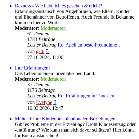
Bezness - Wie habe ich es gesehen & erlebt?
Erfahrungsaustausch von Angehörigen, wie Eltern, Kinder
und Ehemänner von Betroffenen. Auch Freunde & Bekannte
kommen hier zu Wort.
Moderator:
Moderatoren
61
Themen
1783
Beiträge
Letzter Beitrag
Re: Apell an beste Freundinne…
Neuester
von
gadi
Beitrag
27.10.2024, 11:06
Ihre Erfahrungen?
Das Leben in einem orientalischen Land.
Moderator:
Moderatoren
37
Themen
1176
Beiträge
Letzter Beitrag
Re: Erfahrungen in Tunesien
Neuester
von
Evelyne
Beitrag
10.03.2026, 12:47
Mütter + ihre Kinder aus binationalen Beziehungen
Gibt es Probleme in der Erziehung? Droht Kindesentzug oder
-entführung? Wie kann man sich davor schützen? Hier könnt
Ihr Euch austauschen!