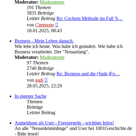
Moderator:
Moderatoren
191
Themen
5835
Beiträge
Letzter Beitrag
Re: Cochem Methode im Fall 'S…
Neuester
von
Cimmone
Beitrag
18.01.2025, 08:43
Bezness - Mein Leben danach.
Wie lebe ich heute. Was habe ich geändert. Wie habe ich
Bezness verarbeitet. Der "Neuanfang".
Moderator:
Moderatoren
97
Themen
2740
Beiträge
Letzter Beitrag
Re: Bezness und die (Spät-)Fo…
Neuester
von
gadi
Beitrag
28.05.2025, 22:29
In eigener Sache
Themen
Beiträge
Letzter Beitrag
Anmeldung als User - Forenregeln - wichtige Infos!
An alle "Neuankömmlinge" und User bei 1001Geschichte.de
- Bitte lesen!