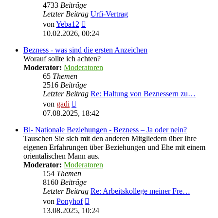
4733
Beiträge
Letzter Beitrag
Urfi-Vertrag
Neuester
von
Yeba12
Beitrag
10.02.2026, 00:24
Bezness - was sind die ersten Anzeichen
Worauf sollte ich achten?
Moderator:
Moderatoren
65
Themen
2516
Beiträge
Letzter Beitrag
Re: Haltung von Beznessern zu…
Neuester
von
gadi
Beitrag
07.08.2025, 18:42
Bi- Nationale Beziehungen - Bezness – Ja oder nein?
Tauschen Sie sich mit den anderen Mitgliedern über Ihre
eigenen Erfahrungen über Beziehungen und Ehe mit einem
orientalischen Mann aus.
Moderator:
Moderatoren
154
Themen
8160
Beiträge
Letzter Beitrag
Re: Arbeitskollege meiner Fre…
Neuester
von
Ponyhof
Beitrag
13.08.2025, 10:24