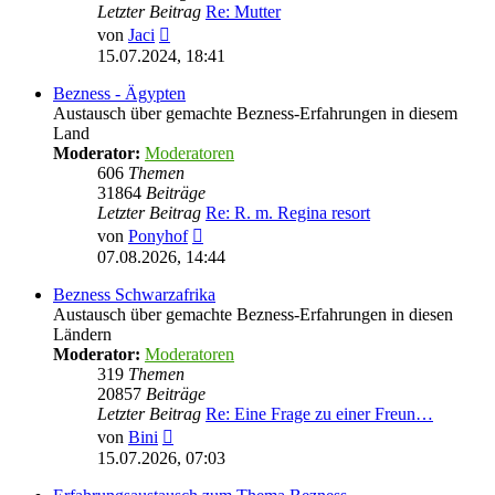
Letzter Beitrag
Re: Mutter
Neuester
von
Jaci
Beitrag
15.07.2024, 18:41
Bezness - Ägypten
Austausch über gemachte Bezness-Erfahrungen in diesem
Land
Moderator:
Moderatoren
606
Themen
31864
Beiträge
Letzter Beitrag
Re: R. m. Regina resort
Neuester
von
Ponyhof
Beitrag
07.08.2026, 14:44
Bezness Schwarzafrika
Austausch über gemachte Bezness-Erfahrungen in diesen
Ländern
Moderator:
Moderatoren
319
Themen
20857
Beiträge
Letzter Beitrag
Re: Eine Frage zu einer Freun…
Neuester
von
Bini
Beitrag
15.07.2026, 07:03