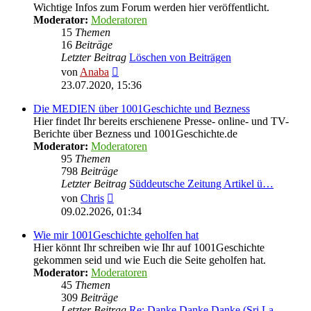
Wichtige Infos zum Forum werden hier veröffentlicht.
Moderator:
Moderatoren
15
Themen
16
Beiträge
Letzter Beitrag
Löschen von Beiträgen
Neuester
von
Anaba
Beitrag
23.07.2020, 15:36
Die MEDIEN über 1001Geschichte und Bezness
Hier findet Ihr bereits erschienene Presse- online- und TV-
Berichte über Bezness und 1001Geschichte.de
Moderator:
Moderatoren
95
Themen
798
Beiträge
Letzter Beitrag
Süddeutsche Zeitung Artikel ü…
Neuester
von
Chris
Beitrag
09.02.2026, 01:34
Wie mir 1001Geschichte geholfen hat
Hier könnt Ihr schreiben wie Ihr auf 1001Geschichte
gekommen seid und wie Euch die Seite geholfen hat.
Moderator:
Moderatoren
45
Themen
309
Beiträge
Letzter Beitrag
Re: Danke Danke Danke (Sri La…