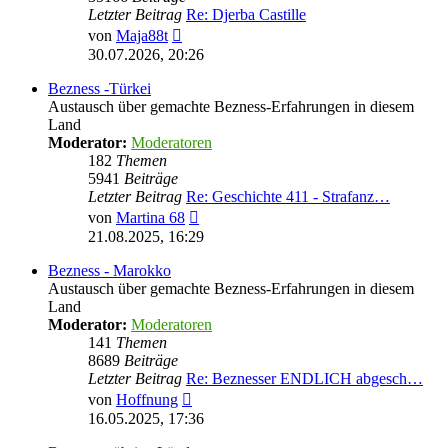
Letzter Beitrag
Re: Djerba Castille
Neuester
von
Maja88t
Beitrag
30.07.2026, 20:26
Bezness -Türkei
Austausch über gemachte Bezness-Erfahrungen in diesem
Land
Moderator:
Moderatoren
182
Themen
5941
Beiträge
Letzter Beitrag
Re: Geschichte 411 - Strafanz…
Neuester
von
Martina 68
Beitrag
21.08.2025, 16:29
Bezness - Marokko
Austausch über gemachte Bezness-Erfahrungen in diesem
Land
Moderator:
Moderatoren
141
Themen
8689
Beiträge
Letzter Beitrag
Re: Beznesser ENDLICH abgesch…
Neuester
von
Hoffnung
Beitrag
16.05.2025, 17:36