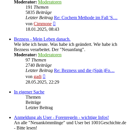
Moderator:
Moderatoren
191
Themen
5835
Beiträge
Letzter Beitrag
Re: Cochem Methode im Fall 'S…
Neuester
von
Cimmone
Beitrag
18.01.2025, 08:43
Bezness - Mein Leben danach.
Wie lebe ich heute. Was habe ich geändert. Wie habe ich
Bezness verarbeitet. Der "Neuanfang".
Moderator:
Moderatoren
97
Themen
2740
Beiträge
Letzter Beitrag
Re: Bezness und die (Spät-)Fo…
Neuester
von
gadi
Beitrag
28.05.2025, 22:29
In eigener Sache
Themen
Beiträge
Letzter Beitrag
Anmeldung als User - Forenregeln - wichtige Infos!
An alle "Neuankömmlinge" und User bei 1001Geschichte.de
- Bitte lesen!