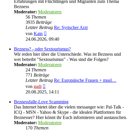
Erfahrungen mit Flüchtlingen und Migranten zum Thema
Bezness
Moderator:
Moderatoren
56
Themen
3935
Beiträge
Letzter Beitrag
Re: Syrischer Arzt
Neuester
von
Kain
Beitrag
24.06.2026, 09:40
Bezness? - oder Sextourismus?
Wir reden hier über die Unterschiede. Was ist Bezness und
wer betreibt "Sextourismus" - Was sind die Folgen?
Moderator:
Moderatoren
24
Themen
771
Beiträge
Letzter Beitrag
Re: Europäische Frauen + musl…
Neuester
von
gadi
Beitrag
20.08.2025, 14:11
Beznessfalle-Love Scamming
Das Internet bietet über die vielen messanger wie: Pal-Talk -
ICQ - MSN - Yahoo & Skype - die idealen Plattformen für
Beznesser? Hier könnt ihr Euch informieren und austauschen.
Moderator:
Moderatoren
170
Themen