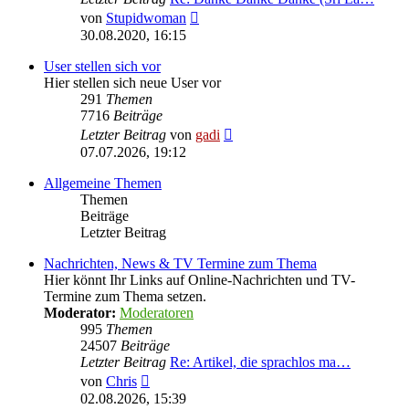
Neuester
von
Stupidwoman
Beitrag
30.08.2020, 16:15
User stellen sich vor
Hier stellen sich neue User vor
291
Themen
7716
Beiträge
Neuester
Letzter Beitrag
von
gadi
Beitrag
07.07.2026, 19:12
Allgemeine Themen
Themen
Beiträge
Letzter Beitrag
Nachrichten, News & TV Termine zum Thema
Hier könnt Ihr Links auf Online-Nachrichten und TV-
Termine zum Thema setzen.
Moderator:
Moderatoren
995
Themen
24507
Beiträge
Letzter Beitrag
Re: Artikel, die sprachlos ma…
Neuester
von
Chris
Beitrag
02.08.2026, 15:39