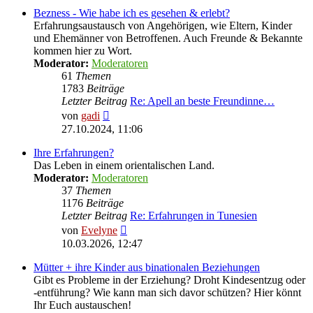
Bezness - Wie habe ich es gesehen & erlebt?
Erfahrungsaustausch von Angehörigen, wie Eltern, Kinder
und Ehemänner von Betroffenen. Auch Freunde & Bekannte
kommen hier zu Wort.
Moderator:
Moderatoren
61
Themen
1783
Beiträge
Letzter Beitrag
Re: Apell an beste Freundinne…
Neuester
von
gadi
Beitrag
27.10.2024, 11:06
Ihre Erfahrungen?
Das Leben in einem orientalischen Land.
Moderator:
Moderatoren
37
Themen
1176
Beiträge
Letzter Beitrag
Re: Erfahrungen in Tunesien
Neuester
von
Evelyne
Beitrag
10.03.2026, 12:47
Mütter + ihre Kinder aus binationalen Beziehungen
Gibt es Probleme in der Erziehung? Droht Kindesentzug oder
-entführung? Wie kann man sich davor schützen? Hier könnt
Ihr Euch austauschen!