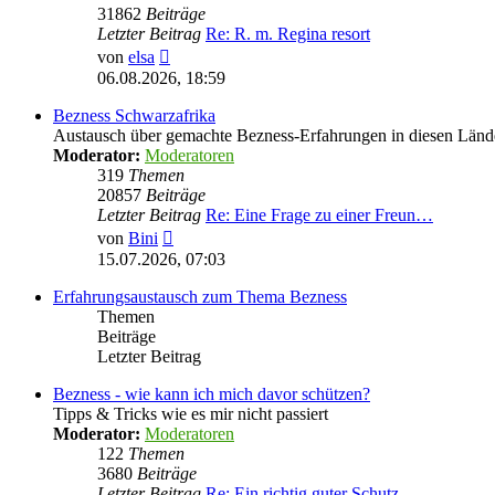
31862
Beiträge
Letzter Beitrag
Re: R. m. Regina resort
Neuester
von
elsa
Beitrag
06.08.2026, 18:59
Bezness Schwarzafrika
Austausch über gemachte Bezness-Erfahrungen in diesen Länd
Moderator:
Moderatoren
319
Themen
20857
Beiträge
Letzter Beitrag
Re: Eine Frage zu einer Freun…
Neuester
von
Bini
Beitrag
15.07.2026, 07:03
Erfahrungsaustausch zum Thema Bezness
Themen
Beiträge
Letzter Beitrag
Bezness - wie kann ich mich davor schützen?
Tipps & Tricks wie es mir nicht passiert
Moderator:
Moderatoren
122
Themen
3680
Beiträge
Letzter Beitrag
Re: Ein richtig guter Schutz …