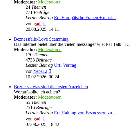
Moderator:
Moderatoren
24
Themen
771
Beiträge
Letzter Beitrag
Re: Europäische Frauen + musl…
Neuester
von
gadi
Beitrag
20.08.2025, 14:11
Beznessfalle-Love Scamming
Das Internet bietet über die vielen messanger wie: Pal-Talk -
Moderator:
Moderatoren
170
Themen
4733
Beiträge
Letzter Beitrag
Urfi-Vertrag
Neuester
von
Yeba12
Beitrag
10.02.2026, 00:24
Bezness - was sind die ersten Anzeichen
Worauf sollte ich achten?
Moderator:
Moderatoren
65
Themen
2516
Beiträge
Letzter Beitrag
Re: Haltung von Beznessern zu…
Neuester
von
gadi
Beitrag
07.08.2025, 18:42