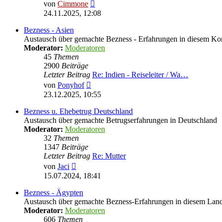
Neuester
von
Cimmone
Beitrag
24.11.2025, 12:08
Bezness - Asien
Austausch über gemachte Bezness - Erfahrungen in diesem Ko
Moderator:
Moderatoren
45
Themen
2900
Beiträge
Letzter Beitrag
Re: Indien - Reiseleiter / Wa…
Neuester
von
Ponyhof
Beitrag
23.12.2025, 10:55
Bezness u. Ehebetrug Deutschland
Austausch über gemachte Betrugserfahrungen in Deutschland
Moderator:
Moderatoren
32
Themen
1347
Beiträge
Letzter Beitrag
Re: Mutter
Neuester
von
Jaci
Beitrag
15.07.2024, 18:41
Bezness - Ägypten
Austausch über gemachte Bezness-Erfahrungen in diesem Lan
Moderator:
Moderatoren
606
Themen