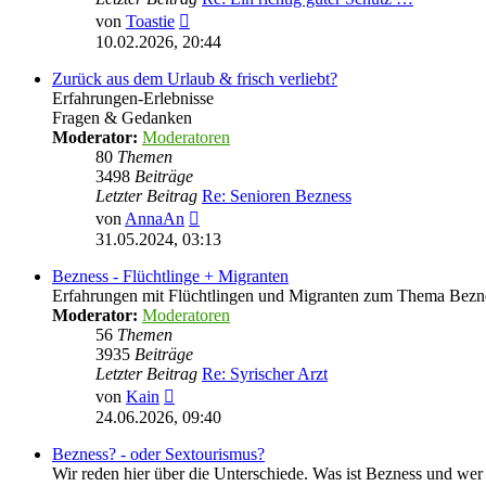
Neuester
von
Toastie
Beitrag
10.02.2026, 20:44
Zurück aus dem Urlaub & frisch verliebt?
Erfahrungen-Erlebnisse
Fragen & Gedanken
Moderator:
Moderatoren
80
Themen
3498
Beiträge
Letzter Beitrag
Re: Senioren Bezness
Neuester
von
AnnaAn
Beitrag
31.05.2024, 03:13
Bezness - Flüchtlinge + Migranten
Erfahrungen mit Flüchtlingen und Migranten zum Thema Bezn
Moderator:
Moderatoren
56
Themen
3935
Beiträge
Letzter Beitrag
Re: Syrischer Arzt
Neuester
von
Kain
Beitrag
24.06.2026, 09:40
Bezness? - oder Sextourismus?
Wir reden hier über die Unterschiede. Was ist Bezness und wer