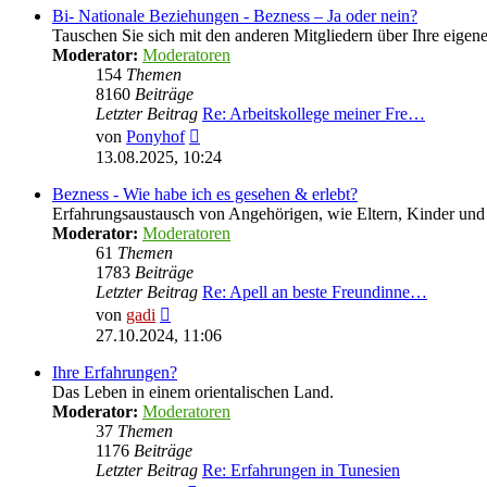
Bi- Nationale Beziehungen - Bezness – Ja oder nein?
Tauschen Sie sich mit den anderen Mitgliedern über Ihre eige
Moderator:
Moderatoren
154
Themen
8160
Beiträge
Letzter Beitrag
Re: Arbeitskollege meiner Fre…
Neuester
von
Ponyhof
Beitrag
13.08.2025, 10:24
Bezness - Wie habe ich es gesehen & erlebt?
Erfahrungsaustausch von Angehörigen, wie Eltern, Kinder u
Moderator:
Moderatoren
61
Themen
1783
Beiträge
Letzter Beitrag
Re: Apell an beste Freundinne…
Neuester
von
gadi
Beitrag
27.10.2024, 11:06
Ihre Erfahrungen?
Das Leben in einem orientalischen Land.
Moderator:
Moderatoren
37
Themen
1176
Beiträge
Letzter Beitrag
Re: Erfahrungen in Tunesien