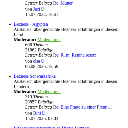
Letzter Beitrag
Re: Mutter
Neuester
von
Jaci
Beitrag
15.07.2024, 18:41
Bezness - Ägypten
Austausch über gemachte Bezness-Erfahrungen in diesem
Land
Moderator:
Moderatoren
606
Themen
31862
Beiträge
Letzter Beitrag
Re: R. m. Regina resort
Neuester
von
elsa
Beitrag
06.08.2026, 18:59
Bezness Schwarzafrika
Austausch über gemachte Bezness-Erfahrungen in diesen
Ländern
Moderator:
Moderatoren
319
Themen
20857
Beiträge
Letzter Beitrag
Re: Eine Frage zu einer Freun…
Neuester
von
Bini
Beitrag
15.07.2026, 07:03