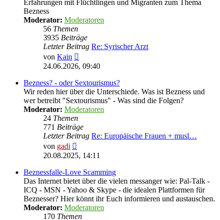
Erfahrungen mit Flüchtlingen und Migranten zum Thema
Bezness
Moderator:
Moderatoren
56
Themen
3935
Beiträge
Letzter Beitrag
Re: Syrischer Arzt
Neuester
von
Kain
Beitrag
24.06.2026, 09:40
Bezness? - oder Sextourismus?
Wir reden hier über die Unterschiede. Was ist Bezness und
wer betreibt "Sextourismus" - Was sind die Folgen?
Moderator:
Moderatoren
24
Themen
771
Beiträge
Letzter Beitrag
Re: Europäische Frauen + musl…
Neuester
von
gadi
Beitrag
20.08.2025, 14:11
Beznessfalle-Love Scamming
Das Internet bietet über die vielen messanger wie: Pal-Talk -
ICQ - MSN - Yahoo & Skype - die idealen Plattformen für
Beznesser? Hier könnt ihr Euch informieren und austauschen.
Moderator:
Moderatoren
170
Themen