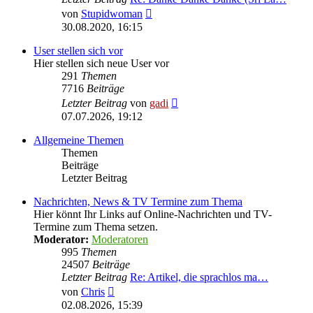
Neuester
von
Stupidwoman
Beitrag
30.08.2020, 16:15
User stellen sich vor
Hier stellen sich neue User vor
291
Themen
7716
Beiträge
Neuester
Letzter Beitrag
von
gadi
Beitrag
07.07.2026, 19:12
Allgemeine Themen
Themen
Beiträge
Letzter Beitrag
Nachrichten, News & TV Termine zum Thema
Hier könnt Ihr Links auf Online-Nachrichten und TV-
Termine zum Thema setzen.
Moderator:
Moderatoren
995
Themen
24507
Beiträge
Letzter Beitrag
Re: Artikel, die sprachlos ma…
Neuester
von
Chris
Beitrag
02.08.2026, 15:39