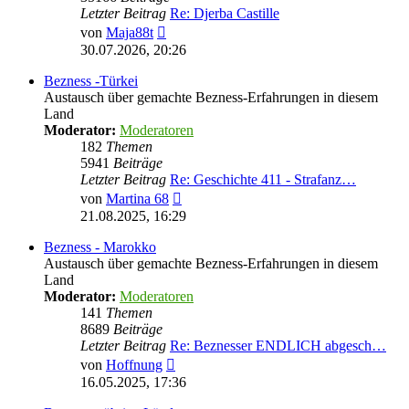
Letzter Beitrag
Re: Djerba Castille
Neuester
von
Maja88t
Beitrag
30.07.2026, 20:26
Bezness -Türkei
Austausch über gemachte Bezness-Erfahrungen in diesem
Land
Moderator:
Moderatoren
182
Themen
5941
Beiträge
Letzter Beitrag
Re: Geschichte 411 - Strafanz…
Neuester
von
Martina 68
Beitrag
21.08.2025, 16:29
Bezness - Marokko
Austausch über gemachte Bezness-Erfahrungen in diesem
Land
Moderator:
Moderatoren
141
Themen
8689
Beiträge
Letzter Beitrag
Re: Beznesser ENDLICH abgesch…
Neuester
von
Hoffnung
Beitrag
16.05.2025, 17:36