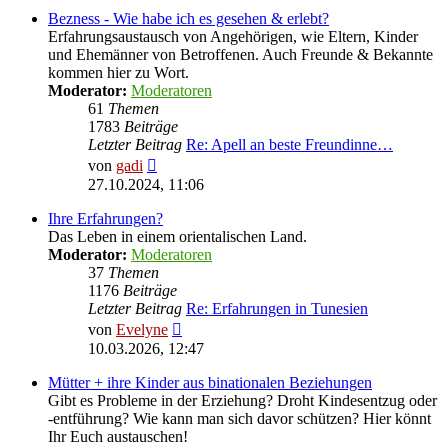
Bezness - Wie habe ich es gesehen & erlebt?
Erfahrungsaustausch von Angehörigen, wie Eltern, Kinder
und Ehemänner von Betroffenen. Auch Freunde & Bekannte
kommen hier zu Wort.
Moderator:
Moderatoren
61
Themen
1783
Beiträge
Letzter Beitrag
Re: Apell an beste Freundinne…
Neuester
von
gadi
Beitrag
27.10.2024, 11:06
Ihre Erfahrungen?
Das Leben in einem orientalischen Land.
Moderator:
Moderatoren
37
Themen
1176
Beiträge
Letzter Beitrag
Re: Erfahrungen in Tunesien
Neuester
von
Evelyne
Beitrag
10.03.2026, 12:47
Mütter + ihre Kinder aus binationalen Beziehungen
Gibt es Probleme in der Erziehung? Droht Kindesentzug oder
-entführung? Wie kann man sich davor schützen? Hier könnt
Ihr Euch austauschen!