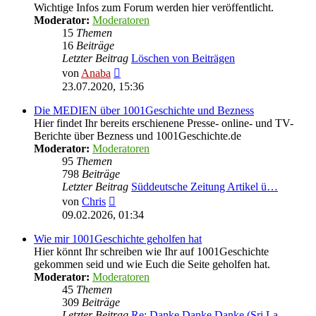
Wichtige Infos zum Forum werden hier veröffentlicht.
Moderator:
Moderatoren
15
Themen
16
Beiträge
Letzter Beitrag
Löschen von Beiträgen
Neuester
von
Anaba
Beitrag
23.07.2020, 15:36
Die MEDIEN über 1001Geschichte und Bezness
Hier findet Ihr bereits erschienene Presse- online- und TV-
Berichte über Bezness und 1001Geschichte.de
Moderator:
Moderatoren
95
Themen
798
Beiträge
Letzter Beitrag
Süddeutsche Zeitung Artikel ü…
Neuester
von
Chris
Beitrag
09.02.2026, 01:34
Wie mir 1001Geschichte geholfen hat
Hier könnt Ihr schreiben wie Ihr auf 1001Geschichte
gekommen seid und wie Euch die Seite geholfen hat.
Moderator:
Moderatoren
45
Themen
309
Beiträge
Letzter Beitrag
Re: Danke Danke Danke (Sri La…