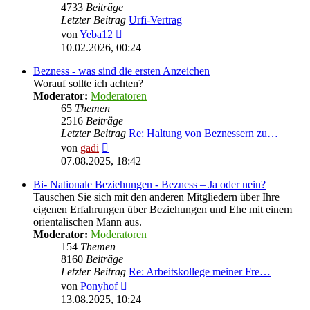
4733
Beiträge
Letzter Beitrag
Urfi-Vertrag
Neuester
von
Yeba12
Beitrag
10.02.2026, 00:24
Bezness - was sind die ersten Anzeichen
Worauf sollte ich achten?
Moderator:
Moderatoren
65
Themen
2516
Beiträge
Letzter Beitrag
Re: Haltung von Beznessern zu…
Neuester
von
gadi
Beitrag
07.08.2025, 18:42
Bi- Nationale Beziehungen - Bezness – Ja oder nein?
Tauschen Sie sich mit den anderen Mitgliedern über Ihre
eigenen Erfahrungen über Beziehungen und Ehe mit einem
orientalischen Mann aus.
Moderator:
Moderatoren
154
Themen
8160
Beiträge
Letzter Beitrag
Re: Arbeitskollege meiner Fre…
Neuester
von
Ponyhof
Beitrag
13.08.2025, 10:24