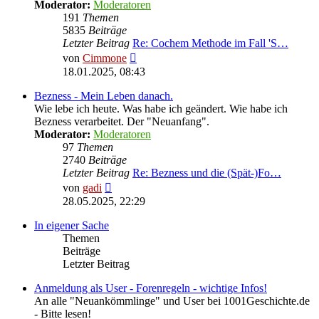
Moderator:
Moderatoren
191
Themen
5835
Beiträge
Letzter Beitrag
Re: Cochem Methode im Fall 'S…
Neuester
von
Cimmone
Beitrag
18.01.2025, 08:43
Bezness - Mein Leben danach.
Wie lebe ich heute. Was habe ich geändert. Wie habe ich
Bezness verarbeitet. Der "Neuanfang".
Moderator:
Moderatoren
97
Themen
2740
Beiträge
Letzter Beitrag
Re: Bezness und die (Spät-)Fo…
Neuester
von
gadi
Beitrag
28.05.2025, 22:29
In eigener Sache
Themen
Beiträge
Letzter Beitrag
Anmeldung als User - Forenregeln - wichtige Infos!
An alle "Neuankömmlinge" und User bei 1001Geschichte.de
- Bitte lesen!