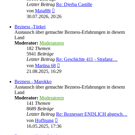
Letzter Beitrag
Re: Djerba Castille
Neuester
von
Maja88t
Beitrag
30.07.2026, 20:26
Bezness -Türkei
Austausch über gemachte Bezness-Erfahrungen in diesem
Land
Moderator:
Moderatoren
182
Themen
5941
Beiträge
Letzter Beitrag
Re: Geschichte 411 - Strafanz…
Neuester
von
Martina 68
Beitrag
21.08.2025, 16:29
Bezness - Marokko
Austausch über gemachte Bezness-Erfahrungen in diesem
Land
Moderator:
Moderatoren
141
Themen
8689
Beiträge
Letzter Beitrag
Re: Beznesser ENDLICH abgesch…
Neuester
von
Hoffnung
Beitrag
16.05.2025, 17:36