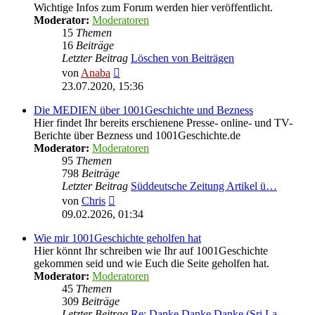
Wichtige Infos zum Forum werden hier veröffentlicht.
Moderator:
Moderatoren
15
Themen
16
Beiträge
Letzter Beitrag
Löschen von Beiträgen
Neuester
von
Anaba
Beitrag
23.07.2020, 15:36
Die MEDIEN über 1001Geschichte und Bezness
Hier findet Ihr bereits erschienene Presse- online- und TV-
Berichte über Bezness und 1001Geschichte.de
Moderator:
Moderatoren
95
Themen
798
Beiträge
Letzter Beitrag
Süddeutsche Zeitung Artikel ü…
Neuester
von
Chris
Beitrag
09.02.2026, 01:34
Wie mir 1001Geschichte geholfen hat
Hier könnt Ihr schreiben wie Ihr auf 1001Geschichte
gekommen seid und wie Euch die Seite geholfen hat.
Moderator:
Moderatoren
45
Themen
309
Beiträge
Letzter Beitrag
Re: Danke Danke Danke (Sri La…