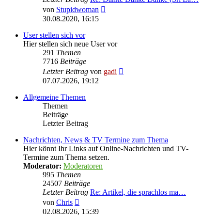
Neuester
von
Stupidwoman
Beitrag
30.08.2020, 16:15
User stellen sich vor
Hier stellen sich neue User vor
291
Themen
7716
Beiträge
Neuester
Letzter Beitrag
von
gadi
Beitrag
07.07.2026, 19:12
Allgemeine Themen
Themen
Beiträge
Letzter Beitrag
Nachrichten, News & TV Termine zum Thema
Hier könnt Ihr Links auf Online-Nachrichten und TV-
Termine zum Thema setzen.
Moderator:
Moderatoren
995
Themen
24507
Beiträge
Letzter Beitrag
Re: Artikel, die sprachlos ma…
Neuester
von
Chris
Beitrag
02.08.2026, 15:39