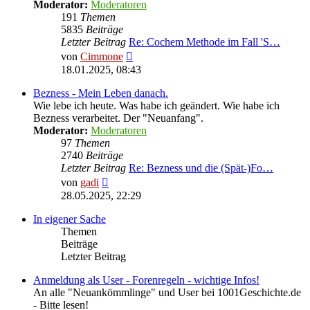
Moderator:
Moderatoren
191
Themen
5835
Beiträge
Letzter Beitrag
Re: Cochem Methode im Fall 'S…
Neuester
von
Cimmone
Beitrag
18.01.2025, 08:43
Bezness - Mein Leben danach.
Wie lebe ich heute. Was habe ich geändert. Wie habe ich
Bezness verarbeitet. Der "Neuanfang".
Moderator:
Moderatoren
97
Themen
2740
Beiträge
Letzter Beitrag
Re: Bezness und die (Spät-)Fo…
Neuester
von
gadi
Beitrag
28.05.2025, 22:29
In eigener Sache
Themen
Beiträge
Letzter Beitrag
Anmeldung als User - Forenregeln - wichtige Infos!
An alle "Neuankömmlinge" und User bei 1001Geschichte.de
- Bitte lesen!