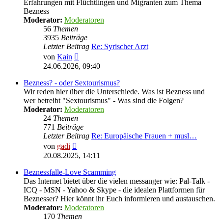
Erfahrungen mit Flüchtlingen und Migranten zum Thema
Bezness
Moderator:
Moderatoren
56
Themen
3935
Beiträge
Letzter Beitrag
Re: Syrischer Arzt
Neuester
von
Kain
Beitrag
24.06.2026, 09:40
Bezness? - oder Sextourismus?
Wir reden hier über die Unterschiede. Was ist Bezness und
wer betreibt "Sextourismus" - Was sind die Folgen?
Moderator:
Moderatoren
24
Themen
771
Beiträge
Letzter Beitrag
Re: Europäische Frauen + musl…
Neuester
von
gadi
Beitrag
20.08.2025, 14:11
Beznessfalle-Love Scamming
Das Internet bietet über die vielen messanger wie: Pal-Talk -
ICQ - MSN - Yahoo & Skype - die idealen Plattformen für
Beznesser? Hier könnt ihr Euch informieren und austauschen.
Moderator:
Moderatoren
170
Themen