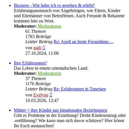
Bezness - Wie habe ich es gesehen & erlebt?
Erfahrungsaustausch von Angehörigen, wie Eltern, Kinder
und Ehemänner von Betroffenen. Auch Freunde & Bekannte
kommen hier zu Wort.
Moderator:
Moderatoren
61
Themen
1783
Beiträge
Letzter Beitrag
Re: Apell an beste Freundinne…
Neuester
von
gadi
Beitrag
27.10.2024, 11:06
Ihre Erfahrungen?
Das Leben in einem orientalischen Land.
Moderator:
Moderatoren
37
Themen
1176
Beiträge
Letzter Beitrag
Re: Erfahrungen in Tunesien
Neuester
von
Evelyne
Beitrag
10.03.2026, 12:47
Mütter + ihre Kinder aus binationalen Beziehungen
Gibt es Probleme in der Erziehung? Droht Kindesentzug oder
-entführung? Wie kann man sich davor schützen? Hier könnt
Ihr Euch austauschen!