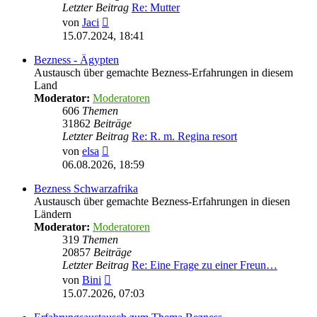
Letzter Beitrag
Re: Mutter
Neuester
von
Jaci
Beitrag
15.07.2024, 18:41
Bezness - Ägypten
Austausch über gemachte Bezness-Erfahrungen in diesem
Land
Moderator:
Moderatoren
606
Themen
31862
Beiträge
Letzter Beitrag
Re: R. m. Regina resort
Neuester
von
elsa
Beitrag
06.08.2026, 18:59
Bezness Schwarzafrika
Austausch über gemachte Bezness-Erfahrungen in diesen
Ländern
Moderator:
Moderatoren
319
Themen
20857
Beiträge
Letzter Beitrag
Re: Eine Frage zu einer Freun…
Neuester
von
Bini
Beitrag
15.07.2026, 07:03