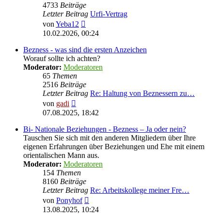
4733
Beiträge
Letzter Beitrag
Urfi-Vertrag
Neuester
von
Yeba12
Beitrag
10.02.2026, 00:24
Bezness - was sind die ersten Anzeichen
Worauf sollte ich achten?
Moderator:
Moderatoren
65
Themen
2516
Beiträge
Letzter Beitrag
Re: Haltung von Beznessern zu…
Neuester
von
gadi
Beitrag
07.08.2025, 18:42
Bi- Nationale Beziehungen - Bezness – Ja oder nein?
Tauschen Sie sich mit den anderen Mitgliedern über Ihre
eigenen Erfahrungen über Beziehungen und Ehe mit einem
orientalischen Mann aus.
Moderator:
Moderatoren
154
Themen
8160
Beiträge
Letzter Beitrag
Re: Arbeitskollege meiner Fre…
Neuester
von
Ponyhof
Beitrag
13.08.2025, 10:24