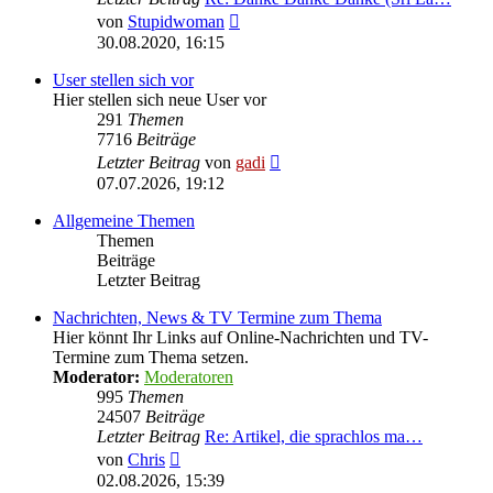
Neuester
von
Stupidwoman
Beitrag
30.08.2020, 16:15
User stellen sich vor
Hier stellen sich neue User vor
291
Themen
7716
Beiträge
Neuester
Letzter Beitrag
von
gadi
Beitrag
07.07.2026, 19:12
Allgemeine Themen
Themen
Beiträge
Letzter Beitrag
Nachrichten, News & TV Termine zum Thema
Hier könnt Ihr Links auf Online-Nachrichten und TV-
Termine zum Thema setzen.
Moderator:
Moderatoren
995
Themen
24507
Beiträge
Letzter Beitrag
Re: Artikel, die sprachlos ma…
Neuester
von
Chris
Beitrag
02.08.2026, 15:39