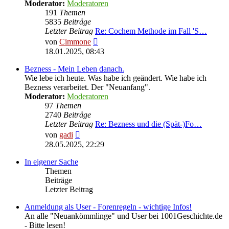
Moderator:
Moderatoren
191
Themen
5835
Beiträge
Letzter Beitrag
Re: Cochem Methode im Fall 'S…
Neuester
von
Cimmone
Beitrag
18.01.2025, 08:43
Bezness - Mein Leben danach.
Wie lebe ich heute. Was habe ich geändert. Wie habe ich
Bezness verarbeitet. Der "Neuanfang".
Moderator:
Moderatoren
97
Themen
2740
Beiträge
Letzter Beitrag
Re: Bezness und die (Spät-)Fo…
Neuester
von
gadi
Beitrag
28.05.2025, 22:29
In eigener Sache
Themen
Beiträge
Letzter Beitrag
Anmeldung als User - Forenregeln - wichtige Infos!
An alle "Neuankömmlinge" und User bei 1001Geschichte.de
- Bitte lesen!