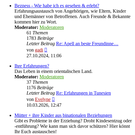
Bezness - Wie habe ich es gesehen & erlebt?
Erfahrungsaustausch von Angehörigen, wie Eltern, Kinder
und Ehemänner von Betroffenen. Auch Freunde & Bekannte
kommen hier zu Wort.
Moderator:
Moderatoren
61
Themen
1783
Beiträge
Letzter Beitrag
Re: Apell an beste Freundinne…
Neuester
von
gadi
Beitrag
27.10.2024, 11:06
Ihre Erfahrungen?
Das Leben in einem orientalischen Land.
Moderator:
Moderatoren
37
Themen
1176
Beiträge
Letzter Beitrag
Re: Erfahrungen in Tunesien
Neuester
von
Evelyne
Beitrag
10.03.2026, 12:47
Mütter + ihre Kinder aus binationalen Beziehungen
Gibt es Probleme in der Erziehung? Droht Kindesentzug oder
-entführung? Wie kann man sich davor schützen? Hier könnt
Ihr Euch austauschen!