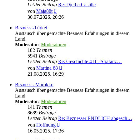
Letzter Beitrag
Re: Djerba Castille
Neuester
von
Maja88t
Beitrag
30.07.2026, 20:26
Bezness -Türkei
Austausch über gemachte Bezness-Erfahrungen in diesem
Land
Moderator:
Moderatoren
182
Themen
5941
Beiträge
Letzter Beitrag
Re: Geschichte 411 - Strafanz…
Neuester
von
Martina 68
Beitrag
21.08.2025, 16:29
Bezness - Marokko
Austausch über gemachte Bezness-Erfahrungen in diesem
Land
Moderator:
Moderatoren
141
Themen
8689
Beiträge
Letzter Beitrag
Re: Beznesser ENDLICH abgesch…
Neuester
von
Hoffnung
Beitrag
16.05.2025, 17:36