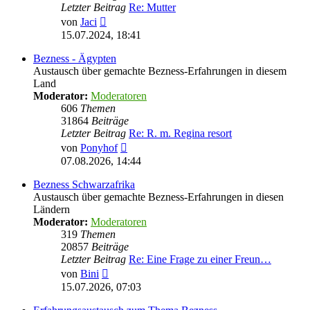
Letzter Beitrag
Re: Mutter
Neuester
von
Jaci
Beitrag
15.07.2024, 18:41
Bezness - Ägypten
Austausch über gemachte Bezness-Erfahrungen in diesem
Land
Moderator:
Moderatoren
606
Themen
31864
Beiträge
Letzter Beitrag
Re: R. m. Regina resort
Neuester
von
Ponyhof
Beitrag
07.08.2026, 14:44
Bezness Schwarzafrika
Austausch über gemachte Bezness-Erfahrungen in diesen
Ländern
Moderator:
Moderatoren
319
Themen
20857
Beiträge
Letzter Beitrag
Re: Eine Frage zu einer Freun…
Neuester
von
Bini
Beitrag
15.07.2026, 07:03