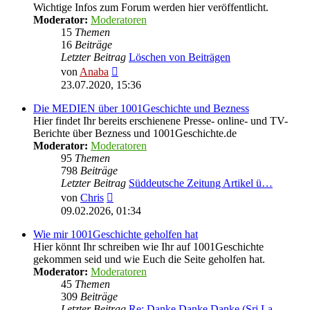
Wichtige Infos zum Forum werden hier veröffentlicht.
Moderator:
Moderatoren
15
Themen
16
Beiträge
Letzter Beitrag
Löschen von Beiträgen
Neuester
von
Anaba
Beitrag
23.07.2020, 15:36
Die MEDIEN über 1001Geschichte und Bezness
Hier findet Ihr bereits erschienene Presse- online- und TV-
Berichte über Bezness und 1001Geschichte.de
Moderator:
Moderatoren
95
Themen
798
Beiträge
Letzter Beitrag
Süddeutsche Zeitung Artikel ü…
Neuester
von
Chris
Beitrag
09.02.2026, 01:34
Wie mir 1001Geschichte geholfen hat
Hier könnt Ihr schreiben wie Ihr auf 1001Geschichte
gekommen seid und wie Euch die Seite geholfen hat.
Moderator:
Moderatoren
45
Themen
309
Beiträge
Letzter Beitrag
Re: Danke Danke Danke (Sri La…