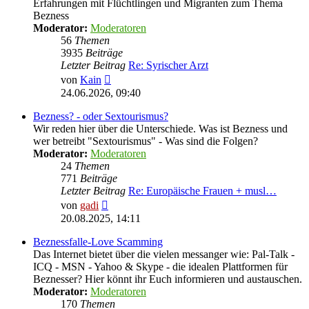
Erfahrungen mit Flüchtlingen und Migranten zum Thema
Bezness
Moderator:
Moderatoren
56
Themen
3935
Beiträge
Letzter Beitrag
Re: Syrischer Arzt
Neuester
von
Kain
Beitrag
24.06.2026, 09:40
Bezness? - oder Sextourismus?
Wir reden hier über die Unterschiede. Was ist Bezness und
wer betreibt "Sextourismus" - Was sind die Folgen?
Moderator:
Moderatoren
24
Themen
771
Beiträge
Letzter Beitrag
Re: Europäische Frauen + musl…
Neuester
von
gadi
Beitrag
20.08.2025, 14:11
Beznessfalle-Love Scamming
Das Internet bietet über die vielen messanger wie: Pal-Talk -
ICQ - MSN - Yahoo & Skype - die idealen Plattformen für
Beznesser? Hier könnt ihr Euch informieren und austauschen.
Moderator:
Moderatoren
170
Themen