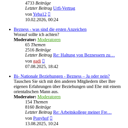
4733
Beiträge
Letzter Beitrag
Urfi-Vertrag
Neuester
von
Yeba12
Beitrag
10.02.2026, 00:24
Bezness - was sind die ersten Anzeichen
Worauf sollte ich achten?
Moderator:
Moderatoren
65
Themen
2516
Beiträge
Letzter Beitrag
Re: Haltung von Beznessern zu…
Neuester
von
gadi
Beitrag
07.08.2025, 18:42
Bi- Nationale Beziehungen - Bezness – Ja oder nein?
Tauschen Sie sich mit den anderen Mitgliedern über Ihre
eigenen Erfahrungen über Beziehungen und Ehe mit einem
orientalischen Mann aus.
Moderator:
Moderatoren
154
Themen
8160
Beiträge
Letzter Beitrag
Re: Arbeitskollege meiner Fre…
Neuester
von
Ponyhof
Beitrag
13.08.2025, 10:24