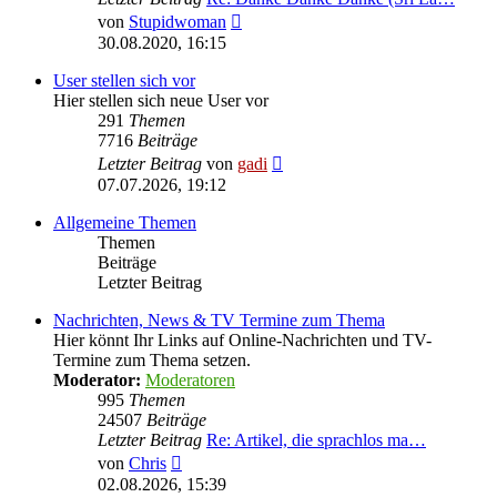
Neuester
von
Stupidwoman
Beitrag
30.08.2020, 16:15
User stellen sich vor
Hier stellen sich neue User vor
291
Themen
7716
Beiträge
Neuester
Letzter Beitrag
von
gadi
Beitrag
07.07.2026, 19:12
Allgemeine Themen
Themen
Beiträge
Letzter Beitrag
Nachrichten, News & TV Termine zum Thema
Hier könnt Ihr Links auf Online-Nachrichten und TV-
Termine zum Thema setzen.
Moderator:
Moderatoren
995
Themen
24507
Beiträge
Letzter Beitrag
Re: Artikel, die sprachlos ma…
Neuester
von
Chris
Beitrag
02.08.2026, 15:39