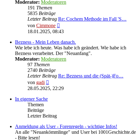
Moderator:
Moderatoren
191
Themen
5835
Beiträge
Letzter Beitrag
Re: Cochem Methode im Fall 'S…
Neuester
von
Cimmone
Beitrag
18.01.2025, 08:43
Bezness - Mein Leben danach.
Wie lebe ich heute. Was habe ich geändert. Wie habe ich
Bezness verarbeitet. Der "Neuanfang".
Moderator:
Moderatoren
97
Themen
2740
Beiträge
Letzter Beitrag
Re: Bezness und die (Spät-)Fo…
Neuester
von
gadi
Beitrag
28.05.2025, 22:29
In eigener Sache
Themen
Beiträge
Letzter Beitrag
Anmeldung als User - Forenregeln - wichtige Infos!
An alle "Neuankömmlinge" und User bei 1001Geschichte.de
- Bitte lesen!