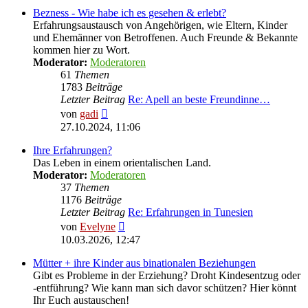
Bezness - Wie habe ich es gesehen & erlebt?
Erfahrungsaustausch von Angehörigen, wie Eltern, Kinder
und Ehemänner von Betroffenen. Auch Freunde & Bekannte
kommen hier zu Wort.
Moderator:
Moderatoren
61
Themen
1783
Beiträge
Letzter Beitrag
Re: Apell an beste Freundinne…
Neuester
von
gadi
Beitrag
27.10.2024, 11:06
Ihre Erfahrungen?
Das Leben in einem orientalischen Land.
Moderator:
Moderatoren
37
Themen
1176
Beiträge
Letzter Beitrag
Re: Erfahrungen in Tunesien
Neuester
von
Evelyne
Beitrag
10.03.2026, 12:47
Mütter + ihre Kinder aus binationalen Beziehungen
Gibt es Probleme in der Erziehung? Droht Kindesentzug oder
-entführung? Wie kann man sich davor schützen? Hier könnt
Ihr Euch austauschen!