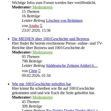
Wichtige Infos zum Forum werden hier veröffentlicht.
Moderator:
Moderatoren
15
Themen
16
Beiträge
Letzter Beitrag
Löschen von Beiträgen
Neuester
von
Anaba
Beitrag
23.07.2020, 15:36
Die MEDIEN über 1001Geschichte und Bezness
Hier findet Ihr bereits erschienene Presse- online- und TV-
Berichte über Bezness und 1001Geschichte.de
Moderator:
Moderatoren
95
Themen
798
Beiträge
Letzter Beitrag
Süddeutsche Zeitung Artikel ü…
Neuester
von
Chris
Beitrag
09.02.2026, 01:34
Wie mir 1001Geschichte geholfen hat
Hier könnt Ihr schreiben wie Ihr auf 1001Geschichte
gekommen seid und wie Euch die Seite geholfen hat.
Moderator:
Moderatoren
45
Themen
309
Beiträge
Letzter Beitrag
Re: Danke Danke Danke (Sri La…