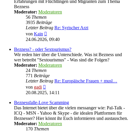
Erfahrungen mit Flüchtlingen und Migranten zum Thema
Bezness
Moderator:
Moderatoren
56
Themen
3935
Beiträge
Letzter Beitrag
Re: Syrischer Arzt
Neuester
von
Kain
Beitrag
24.06.2026, 09:40
Bezness? - oder Sextourismus?
Wir reden hier über die Unterschiede. Was ist Bezness und
wer betreibt "Sextourismus" - Was sind die Folgen?
Moderator:
Moderatoren
24
Themen
771
Beiträge
Letzter Beitrag
Re: Europäische Frauen + musl…
Neuester
von
gadi
Beitrag
20.08.2025, 14:11
Beznessfalle-Love Scamming
Das Internet bietet über die vielen messanger wie: Pal-Talk -
ICQ - MSN - Yahoo & Skype - die idealen Plattformen für
Beznesser? Hier könnt ihr Euch informieren und austauschen.
Moderator:
Moderatoren
170
Themen