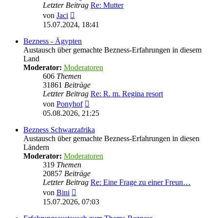
Letzter Beitrag
Re: Mutter
Neuester
von
Jaci
Beitrag
15.07.2024, 18:41
Bezness - Ägypten
Austausch über gemachte Bezness-Erfahrungen in diesem
Land
Moderator:
Moderatoren
606
Themen
31861
Beiträge
Letzter Beitrag
Re: R. m. Regina resort
Neuester
von
Ponyhof
Beitrag
05.08.2026, 21:25
Bezness Schwarzafrika
Austausch über gemachte Bezness-Erfahrungen in diesen
Ländern
Moderator:
Moderatoren
319
Themen
20857
Beiträge
Letzter Beitrag
Re: Eine Frage zu einer Freun…
Neuester
von
Bini
Beitrag
15.07.2026, 07:03