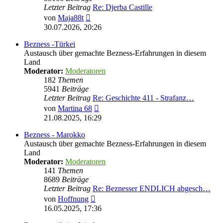
Letzter Beitrag
Re: Djerba Castille
Neuester
von
Maja88t
Beitrag
30.07.2026, 20:26
Bezness -Türkei
Austausch über gemachte Bezness-Erfahrungen in diesem
Land
Moderator:
Moderatoren
182
Themen
5941
Beiträge
Letzter Beitrag
Re: Geschichte 411 - Strafanz…
Neuester
von
Martina 68
Beitrag
21.08.2025, 16:29
Bezness - Marokko
Austausch über gemachte Bezness-Erfahrungen in diesem
Land
Moderator:
Moderatoren
141
Themen
8689
Beiträge
Letzter Beitrag
Re: Beznesser ENDLICH abgesch…
Neuester
von
Hoffnung
Beitrag
16.05.2025, 17:36