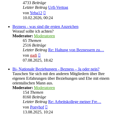
4733
Beiträge
Letzter Beitrag
Urfi-Vertrag
Neuester
von
Yeba12
Beitrag
10.02.2026, 00:24
Bezness - was sind die ersten Anzeichen
Worauf sollte ich achten?
Moderator:
Moderatoren
65
Themen
2516
Beiträge
Letzter Beitrag
Re: Haltung von Beznessern zu…
Neuester
von
gadi
Beitrag
07.08.2025, 18:42
Bi- Nationale Beziehungen - Bezness – Ja oder nein?
Tauschen Sie sich mit den anderen Mitgliedern über Ihre
eigenen Erfahrungen über Beziehungen und Ehe mit einem
orientalischen Mann aus.
Moderator:
Moderatoren
154
Themen
8160
Beiträge
Letzter Beitrag
Re: Arbeitskollege meiner Fre…
Neuester
von
Ponyhof
Beitrag
13.08.2025, 10:24