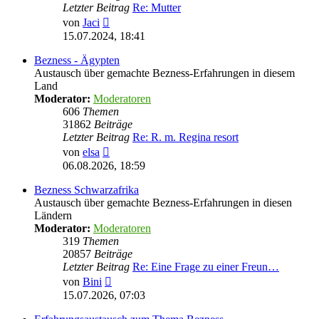
Letzter Beitrag
Re: Mutter
Neuester
von
Jaci
Beitrag
15.07.2024, 18:41
Bezness - Ägypten
Austausch über gemachte Bezness-Erfahrungen in diesem
Land
Moderator:
Moderatoren
606
Themen
31862
Beiträge
Letzter Beitrag
Re: R. m. Regina resort
Neuester
von
elsa
Beitrag
06.08.2026, 18:59
Bezness Schwarzafrika
Austausch über gemachte Bezness-Erfahrungen in diesen
Ländern
Moderator:
Moderatoren
319
Themen
20857
Beiträge
Letzter Beitrag
Re: Eine Frage zu einer Freun…
Neuester
von
Bini
Beitrag
15.07.2026, 07:03