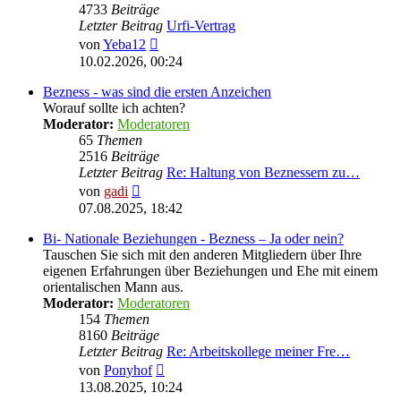
4733
Beiträge
Letzter Beitrag
Urfi-Vertrag
Neuester
von
Yeba12
Beitrag
10.02.2026, 00:24
Bezness - was sind die ersten Anzeichen
Worauf sollte ich achten?
Moderator:
Moderatoren
65
Themen
2516
Beiträge
Letzter Beitrag
Re: Haltung von Beznessern zu…
Neuester
von
gadi
Beitrag
07.08.2025, 18:42
Bi- Nationale Beziehungen - Bezness – Ja oder nein?
Tauschen Sie sich mit den anderen Mitgliedern über Ihre
eigenen Erfahrungen über Beziehungen und Ehe mit einem
orientalischen Mann aus.
Moderator:
Moderatoren
154
Themen
8160
Beiträge
Letzter Beitrag
Re: Arbeitskollege meiner Fre…
Neuester
von
Ponyhof
Beitrag
13.08.2025, 10:24