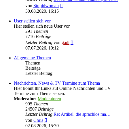
Neuester
von
Stupidwoman
Beitrag
30.08.2020, 16:15
User stellen sich vor
Hier stellen sich neue User vor
291
Themen
7716
Beiträge
Neuester
Letzter Beitrag
von
gadi
Beitrag
07.07.2026, 19:12
Allgemeine Themen
Themen
Beiträge
Letzter Beitrag
Nachrichten, News & TV Termine zum Thema
Hier könnt Ihr Links auf Online-Nachrichten und TV-
Termine zum Thema setzen.
Moderator:
Moderatoren
995
Themen
24507
Beiträge
Letzter Beitrag
Re: Artikel, die sprachlos ma…
Neuester
von
Chris
Beitrag
02.08.2026, 15:39