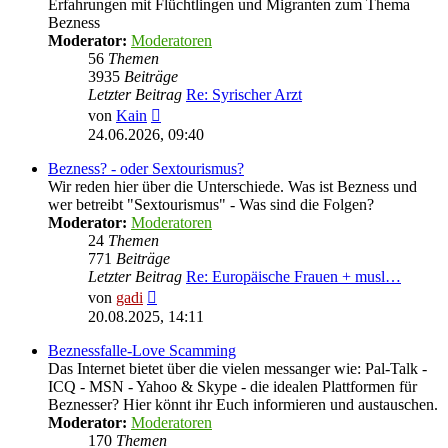
Erfahrungen mit Flüchtlingen und Migranten zum Thema
Bezness
Moderator:
Moderatoren
56
Themen
3935
Beiträge
Letzter Beitrag
Re: Syrischer Arzt
Neuester
von
Kain
Beitrag
24.06.2026, 09:40
Bezness? - oder Sextourismus?
Wir reden hier über die Unterschiede. Was ist Bezness und
wer betreibt "Sextourismus" - Was sind die Folgen?
Moderator:
Moderatoren
24
Themen
771
Beiträge
Letzter Beitrag
Re: Europäische Frauen + musl…
Neuester
von
gadi
Beitrag
20.08.2025, 14:11
Beznessfalle-Love Scamming
Das Internet bietet über die vielen messanger wie: Pal-Talk -
ICQ - MSN - Yahoo & Skype - die idealen Plattformen für
Beznesser? Hier könnt ihr Euch informieren und austauschen.
Moderator:
Moderatoren
170
Themen