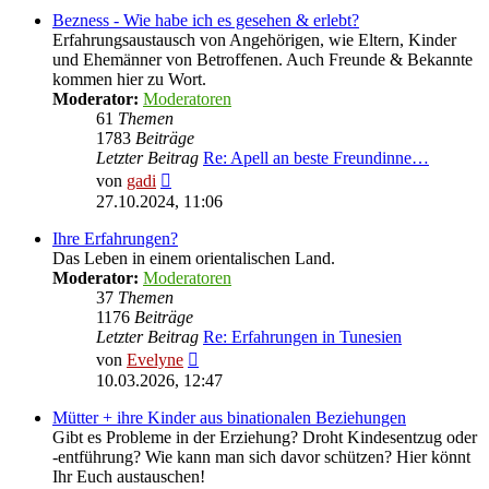
Bezness - Wie habe ich es gesehen & erlebt?
Erfahrungsaustausch von Angehörigen, wie Eltern, Kinder
und Ehemänner von Betroffenen. Auch Freunde & Bekannte
kommen hier zu Wort.
Moderator:
Moderatoren
61
Themen
1783
Beiträge
Letzter Beitrag
Re: Apell an beste Freundinne…
Neuester
von
gadi
Beitrag
27.10.2024, 11:06
Ihre Erfahrungen?
Das Leben in einem orientalischen Land.
Moderator:
Moderatoren
37
Themen
1176
Beiträge
Letzter Beitrag
Re: Erfahrungen in Tunesien
Neuester
von
Evelyne
Beitrag
10.03.2026, 12:47
Mütter + ihre Kinder aus binationalen Beziehungen
Gibt es Probleme in der Erziehung? Droht Kindesentzug oder
-entführung? Wie kann man sich davor schützen? Hier könnt
Ihr Euch austauschen!