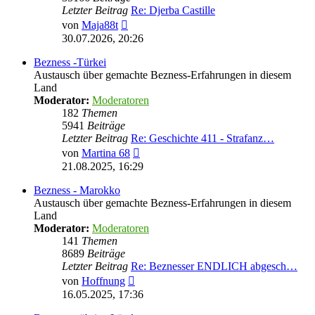
Letzter Beitrag
Re: Djerba Castille
Neuester
von
Maja88t
Beitrag
30.07.2026, 20:26
Bezness -Türkei
Austausch über gemachte Bezness-Erfahrungen in diesem
Land
Moderator:
Moderatoren
182
Themen
5941
Beiträge
Letzter Beitrag
Re: Geschichte 411 - Strafanz…
Neuester
von
Martina 68
Beitrag
21.08.2025, 16:29
Bezness - Marokko
Austausch über gemachte Bezness-Erfahrungen in diesem
Land
Moderator:
Moderatoren
141
Themen
8689
Beiträge
Letzter Beitrag
Re: Beznesser ENDLICH abgesch…
Neuester
von
Hoffnung
Beitrag
16.05.2025, 17:36