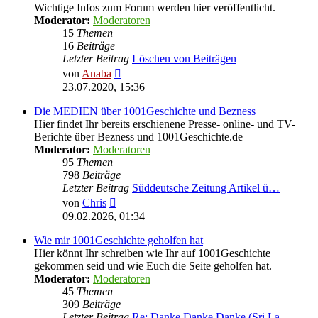
Wichtige Infos zum Forum werden hier veröffentlicht.
Moderator:
Moderatoren
15
Themen
16
Beiträge
Letzter Beitrag
Löschen von Beiträgen
Neuester
von
Anaba
Beitrag
23.07.2020, 15:36
Die MEDIEN über 1001Geschichte und Bezness
Hier findet Ihr bereits erschienene Presse- online- und TV-
Berichte über Bezness und 1001Geschichte.de
Moderator:
Moderatoren
95
Themen
798
Beiträge
Letzter Beitrag
Süddeutsche Zeitung Artikel ü…
Neuester
von
Chris
Beitrag
09.02.2026, 01:34
Wie mir 1001Geschichte geholfen hat
Hier könnt Ihr schreiben wie Ihr auf 1001Geschichte
gekommen seid und wie Euch die Seite geholfen hat.
Moderator:
Moderatoren
45
Themen
309
Beiträge
Letzter Beitrag
Re: Danke Danke Danke (Sri La…