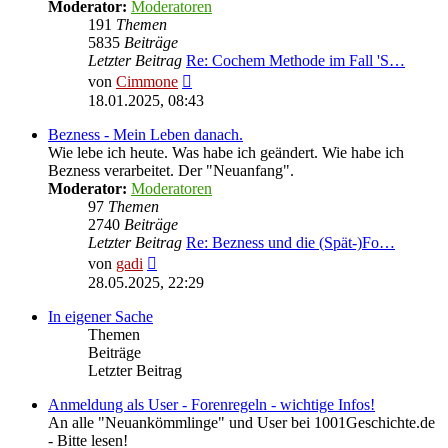
Moderator:
Moderatoren
191
Themen
5835
Beiträge
Letzter Beitrag
Re: Cochem Methode im Fall 'S…
Neuester
von
Cimmone
Beitrag
18.01.2025, 08:43
Bezness - Mein Leben danach.
Wie lebe ich heute. Was habe ich geändert. Wie habe ich
Bezness verarbeitet. Der "Neuanfang".
Moderator:
Moderatoren
97
Themen
2740
Beiträge
Letzter Beitrag
Re: Bezness und die (Spät-)Fo…
Neuester
von
gadi
Beitrag
28.05.2025, 22:29
In eigener Sache
Themen
Beiträge
Letzter Beitrag
Anmeldung als User - Forenregeln - wichtige Infos!
An alle "Neuankömmlinge" und User bei 1001Geschichte.de
- Bitte lesen!