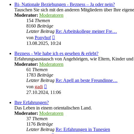
Bi- Nationale Beziehungen - Bezness – Ja oder nein?
Tauschen Sie sich mit den anderen Mitgliedern über Ihre eige
Moderator:
Moderatoren
154
Themen
8160
Beiträge
Letzter Beitrag
Re: Arbeitskollege meiner Fre…
Neuester
von
Ponyhof
Beitrag
13.08.2025, 10:24
Bezness - Wie habe ich es gesehen & erlebt?
Erfahrungsaustausch von Angehörigen, wie Eltern, Kinder u
Moderator:
Moderatoren
61
Themen
1783
Beiträge
Letzter Beitrag
Re: Apell an beste Freundinne…
Neuester
von
gadi
Beitrag
27.10.2024, 11:06
Ihre Erfahrungen?
Das Leben in einem orientalischen Land.
Moderator:
Moderatoren
37
Themen
1176
Beiträge
Letzter Beitrag
Re: Erfahrungen in Tunesien