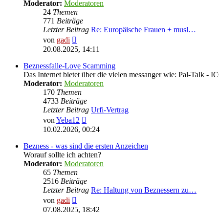
Moderator:
Moderatoren
24
Themen
771
Beiträge
Letzter Beitrag
Re: Europäische Frauen + musl…
Neuester
von
gadi
Beitrag
20.08.2025, 14:11
Beznessfalle-Love Scamming
Das Internet bietet über die vielen messanger wie: Pal-Talk -
Moderator:
Moderatoren
170
Themen
4733
Beiträge
Letzter Beitrag
Urfi-Vertrag
Neuester
von
Yeba12
Beitrag
10.02.2026, 00:24
Bezness - was sind die ersten Anzeichen
Worauf sollte ich achten?
Moderator:
Moderatoren
65
Themen
2516
Beiträge
Letzter Beitrag
Re: Haltung von Beznessern zu…
Neuester
von
gadi
Beitrag
07.08.2025, 18:42