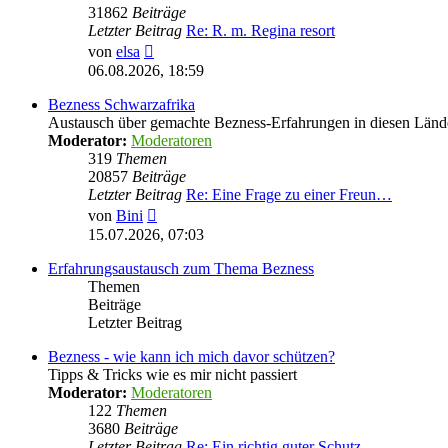
31862
Beiträge
Letzter Beitrag
Re: R. m. Regina resort
Neuester
von
elsa
Beitrag
06.08.2026, 18:59
Bezness Schwarzafrika
Austausch über gemachte Bezness-Erfahrungen in diesen Länd
Moderator:
Moderatoren
319
Themen
20857
Beiträge
Letzter Beitrag
Re: Eine Frage zu einer Freun…
Neuester
von
Bini
Beitrag
15.07.2026, 07:03
Erfahrungsaustausch zum Thema Bezness
Themen
Beiträge
Letzter Beitrag
Bezness - wie kann ich mich davor schützen?
Tipps & Tricks wie es mir nicht passiert
Moderator:
Moderatoren
122
Themen
3680
Beiträge
Letzter Beitrag
Re: Ein richtig guter Schutz …