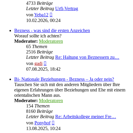
4733
Beiträge
Letzter Beitrag
Urfi-Vertrag
Neuester
von
Yeba12
Beitrag
10.02.2026, 00:24
Bezness - was sind die ersten Anzeichen
Worauf sollte ich achten?
Moderator:
Moderatoren
65
Themen
2516
Beiträge
Letzter Beitrag
Re: Haltung von Beznessern zu…
Neuester
von
gadi
Beitrag
07.08.2025, 18:42
Bi- Nationale Beziehungen - Bezness – Ja oder nein?
Tauschen Sie sich mit den anderen Mitgliedern über Ihre
eigenen Erfahrungen über Beziehungen und Ehe mit einem
orientalischen Mann aus.
Moderator:
Moderatoren
154
Themen
8160
Beiträge
Letzter Beitrag
Re: Arbeitskollege meiner Fre…
Neuester
von
Ponyhof
Beitrag
13.08.2025, 10:24