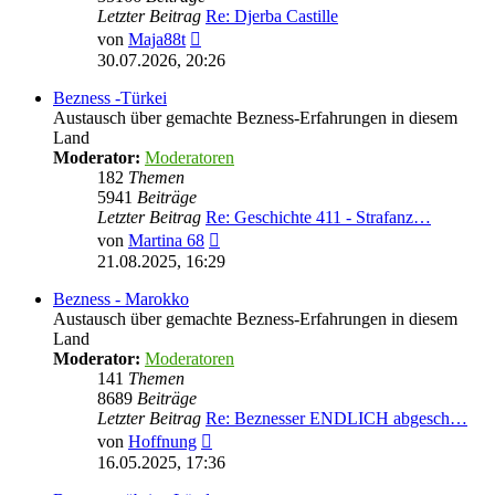
Letzter Beitrag
Re: Djerba Castille
Neuester
von
Maja88t
Beitrag
30.07.2026, 20:26
Bezness -Türkei
Austausch über gemachte Bezness-Erfahrungen in diesem
Land
Moderator:
Moderatoren
182
Themen
5941
Beiträge
Letzter Beitrag
Re: Geschichte 411 - Strafanz…
Neuester
von
Martina 68
Beitrag
21.08.2025, 16:29
Bezness - Marokko
Austausch über gemachte Bezness-Erfahrungen in diesem
Land
Moderator:
Moderatoren
141
Themen
8689
Beiträge
Letzter Beitrag
Re: Beznesser ENDLICH abgesch…
Neuester
von
Hoffnung
Beitrag
16.05.2025, 17:36