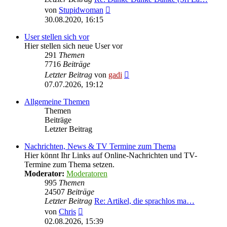
Neuester
von
Stupidwoman
Beitrag
30.08.2020, 16:15
User stellen sich vor
Hier stellen sich neue User vor
291
Themen
7716
Beiträge
Neuester
Letzter Beitrag
von
gadi
Beitrag
07.07.2026, 19:12
Allgemeine Themen
Themen
Beiträge
Letzter Beitrag
Nachrichten, News & TV Termine zum Thema
Hier könnt Ihr Links auf Online-Nachrichten und TV-
Termine zum Thema setzen.
Moderator:
Moderatoren
995
Themen
24507
Beiträge
Letzter Beitrag
Re: Artikel, die sprachlos ma…
Neuester
von
Chris
Beitrag
02.08.2026, 15:39