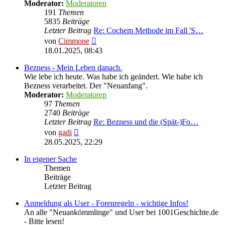
Moderator:
Moderatoren
191
Themen
5835
Beiträge
Letzter Beitrag
Re: Cochem Methode im Fall 'S…
Neuester
von
Cimmone
Beitrag
18.01.2025, 08:43
Bezness - Mein Leben danach.
Wie lebe ich heute. Was habe ich geändert. Wie habe ich
Bezness verarbeitet. Der "Neuanfang".
Moderator:
Moderatoren
97
Themen
2740
Beiträge
Letzter Beitrag
Re: Bezness und die (Spät-)Fo…
Neuester
von
gadi
Beitrag
28.05.2025, 22:29
In eigener Sache
Themen
Beiträge
Letzter Beitrag
Anmeldung als User - Forenregeln - wichtige Infos!
An alle "Neuankömmlinge" und User bei 1001Geschichte.de
- Bitte lesen!