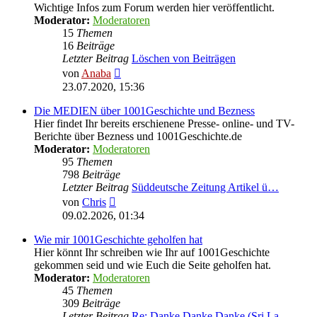
Wichtige Infos zum Forum werden hier veröffentlicht.
Moderator:
Moderatoren
15
Themen
16
Beiträge
Letzter Beitrag
Löschen von Beiträgen
Neuester
von
Anaba
Beitrag
23.07.2020, 15:36
Die MEDIEN über 1001Geschichte und Bezness
Hier findet Ihr bereits erschienene Presse- online- und TV-
Berichte über Bezness und 1001Geschichte.de
Moderator:
Moderatoren
95
Themen
798
Beiträge
Letzter Beitrag
Süddeutsche Zeitung Artikel ü…
Neuester
von
Chris
Beitrag
09.02.2026, 01:34
Wie mir 1001Geschichte geholfen hat
Hier könnt Ihr schreiben wie Ihr auf 1001Geschichte
gekommen seid und wie Euch die Seite geholfen hat.
Moderator:
Moderatoren
45
Themen
309
Beiträge
Letzter Beitrag
Re: Danke Danke Danke (Sri La…