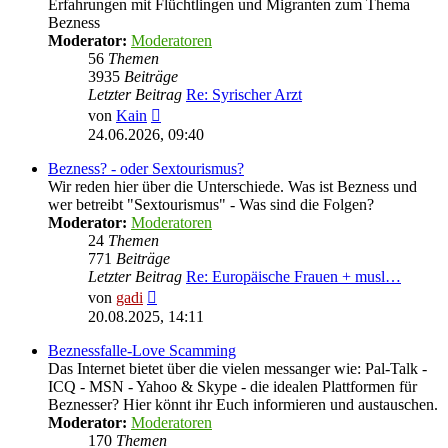
Erfahrungen mit Flüchtlingen und Migranten zum Thema
Bezness
Moderator:
Moderatoren
56
Themen
3935
Beiträge
Letzter Beitrag
Re: Syrischer Arzt
Neuester
von
Kain
Beitrag
24.06.2026, 09:40
Bezness? - oder Sextourismus?
Wir reden hier über die Unterschiede. Was ist Bezness und
wer betreibt "Sextourismus" - Was sind die Folgen?
Moderator:
Moderatoren
24
Themen
771
Beiträge
Letzter Beitrag
Re: Europäische Frauen + musl…
Neuester
von
gadi
Beitrag
20.08.2025, 14:11
Beznessfalle-Love Scamming
Das Internet bietet über die vielen messanger wie: Pal-Talk -
ICQ - MSN - Yahoo & Skype - die idealen Plattformen für
Beznesser? Hier könnt ihr Euch informieren und austauschen.
Moderator:
Moderatoren
170
Themen