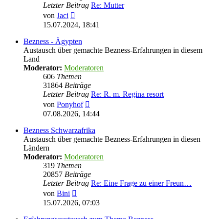
Letzter Beitrag
Re: Mutter
Neuester
von
Jaci
Beitrag
15.07.2024, 18:41
Bezness - Ägypten
Austausch über gemachte Bezness-Erfahrungen in diesem
Land
Moderator:
Moderatoren
606
Themen
31864
Beiträge
Letzter Beitrag
Re: R. m. Regina resort
Neuester
von
Ponyhof
Beitrag
07.08.2026, 14:44
Bezness Schwarzafrika
Austausch über gemachte Bezness-Erfahrungen in diesen
Ländern
Moderator:
Moderatoren
319
Themen
20857
Beiträge
Letzter Beitrag
Re: Eine Frage zu einer Freun…
Neuester
von
Bini
Beitrag
15.07.2026, 07:03