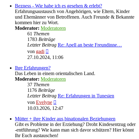
Bezness - Wie habe ich es gesehen & erlebt?
Erfahrungsaustausch von Angehörigen, wie Eltern, Kinder
und Ehemänner von Betroffenen. Auch Freunde & Bekannte
kommen hier zu Wort.
Moderator:
Moderatoren
61
Themen
1783
Beiträge
Letzter Beitrag
Re: Apell an beste Freundinne…
Neuester
von
gadi
Beitrag
27.10.2024, 11:06
Ihre Erfahrungen?
Das Leben in einem orientalischen Land.
Moderator:
Moderatoren
37
Themen
1176
Beiträge
Letzter Beitrag
Re: Erfahrungen in Tunesien
Neuester
von
Evelyne
Beitrag
10.03.2026, 12:47
Mütter + ihre Kinder aus binationalen Beziehungen
Gibt es Probleme in der Erziehung? Droht Kindesentzug oder
-entführung? Wie kann man sich davor schützen? Hier könnt
Ihr Euch austauschen!