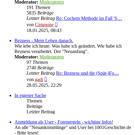
Moderator:
Moderatoren
191
Themen
5835
Beiträge
Letzter Beitrag
Re: Cochem Methode im Fall 'S…
Neuester
von
Cimmone
Beitrag
18.01.2025, 08:43
Bezness - Mein Leben danach.
Wie lebe ich heute. Was habe ich geändert. Wie habe ich
Bezness verarbeitet. Der "Neuanfang".
Moderator:
Moderatoren
97
Themen
2740
Beiträge
Letzter Beitrag
Re: Bezness und die (Spät-)Fo…
Neuester
von
gadi
Beitrag
28.05.2025, 22:29
In eigener Sache
Themen
Beiträge
Letzter Beitrag
Anmeldung als User - Forenregeln - wichtige Infos!
An alle "Neuankömmlinge" und User bei 1001Geschichte.de
- Bitte lesen!