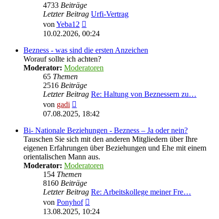
4733
Beiträge
Letzter Beitrag
Urfi-Vertrag
Neuester
von
Yeba12
Beitrag
10.02.2026, 00:24
Bezness - was sind die ersten Anzeichen
Worauf sollte ich achten?
Moderator:
Moderatoren
65
Themen
2516
Beiträge
Letzter Beitrag
Re: Haltung von Beznessern zu…
Neuester
von
gadi
Beitrag
07.08.2025, 18:42
Bi- Nationale Beziehungen - Bezness – Ja oder nein?
Tauschen Sie sich mit den anderen Mitgliedern über Ihre
eigenen Erfahrungen über Beziehungen und Ehe mit einem
orientalischen Mann aus.
Moderator:
Moderatoren
154
Themen
8160
Beiträge
Letzter Beitrag
Re: Arbeitskollege meiner Fre…
Neuester
von
Ponyhof
Beitrag
13.08.2025, 10:24