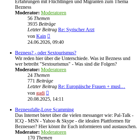
Erfahrungen mit Flüchtlingen und Migranten zum Thema
Bezness
Moderator:
Moderatoren
56
Themen
3935
Beiträge
Letzter Beitrag
Re: Syrischer Arzt
Neuester
von
Kain
Beitrag
24.06.2026, 09:40
Bezness? - oder Sextourismus?
Wir reden hier über die Unterschiede. Was ist Bezness und
wer betreibt "Sextourismus" - Was sind die Folgen?
Moderator:
Moderatoren
24
Themen
771
Beiträge
Letzter Beitrag
Re: Europäische Frauen + musl…
Neuester
von
gadi
Beitrag
20.08.2025, 14:11
Beznessfalle-Love Scamming
Das Internet bietet über die vielen messanger wie: Pal-Talk -
ICQ - MSN - Yahoo & Skype - die idealen Plattformen für
Beznesser? Hier könnt ihr Euch informieren und austauschen.
Moderator:
Moderatoren
170
Themen