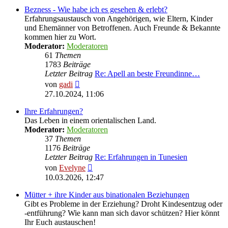
Bezness - Wie habe ich es gesehen & erlebt?
Erfahrungsaustausch von Angehörigen, wie Eltern, Kinder
und Ehemänner von Betroffenen. Auch Freunde & Bekannte
kommen hier zu Wort.
Moderator:
Moderatoren
61
Themen
1783
Beiträge
Letzter Beitrag
Re: Apell an beste Freundinne…
Neuester
von
gadi
Beitrag
27.10.2024, 11:06
Ihre Erfahrungen?
Das Leben in einem orientalischen Land.
Moderator:
Moderatoren
37
Themen
1176
Beiträge
Letzter Beitrag
Re: Erfahrungen in Tunesien
Neuester
von
Evelyne
Beitrag
10.03.2026, 12:47
Mütter + ihre Kinder aus binationalen Beziehungen
Gibt es Probleme in der Erziehung? Droht Kindesentzug oder
-entführung? Wie kann man sich davor schützen? Hier könnt
Ihr Euch austauschen!