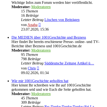
Wichtige Infos zum Forum werden hier veröffentlicht.
Moderator:
Moderatoren
15
Themen
16
Beiträge
Letzter Beitrag
Löschen von Beiträgen
Neuester
von
Anaba
Beitrag
23.07.2020, 15:36
Die MEDIEN über 1001Geschichte und Bezness
Hier findet Ihr bereits erschienene Presse- online- und TV-
Berichte über Bezness und 1001Geschichte.de
Moderator:
Moderatoren
95
Themen
798
Beiträge
Letzter Beitrag
Süddeutsche Zeitung Artikel ü…
Neuester
von
Chris
Beitrag
09.02.2026, 01:34
Wie mir 1001Geschichte geholfen hat
Hier könnt Ihr schreiben wie Ihr auf 1001Geschichte
gekommen seid und wie Euch die Seite geholfen hat.
Moderator:
Moderatoren
45
Themen
309
Beiträge
Letzter Beitrag
Re: Danke Danke Danke (Sri La…