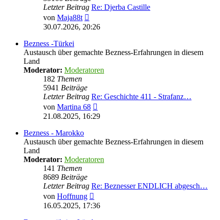
Letzter Beitrag
Re: Djerba Castille
Neuester
von
Maja88t
Beitrag
30.07.2026, 20:26
Bezness -Türkei
Austausch über gemachte Bezness-Erfahrungen in diesem
Land
Moderator:
Moderatoren
182
Themen
5941
Beiträge
Letzter Beitrag
Re: Geschichte 411 - Strafanz…
Neuester
von
Martina 68
Beitrag
21.08.2025, 16:29
Bezness - Marokko
Austausch über gemachte Bezness-Erfahrungen in diesem
Land
Moderator:
Moderatoren
141
Themen
8689
Beiträge
Letzter Beitrag
Re: Beznesser ENDLICH abgesch…
Neuester
von
Hoffnung
Beitrag
16.05.2025, 17:36