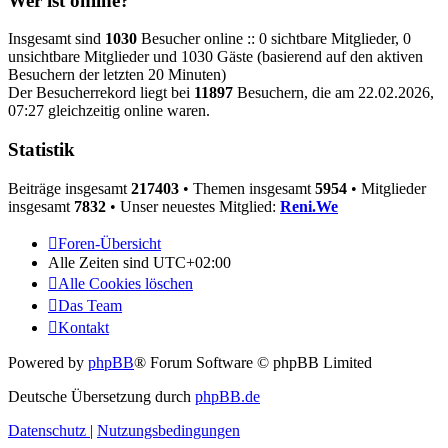
Wer ist online?
Insgesamt sind
1030
Besucher online :: 0 sichtbare Mitglieder, 0
unsichtbare Mitglieder und 1030 Gäste (basierend auf den aktiven
Besuchern der letzten 20 Minuten)
Der Besucherrekord liegt bei
11897
Besuchern, die am 22.02.2026,
07:27 gleichzeitig online waren.
Statistik
Beiträge insgesamt
217403
• Themen insgesamt
5954
• Mitglieder
insgesamt
7832
• Unser neuestes Mitglied:
Reni.We
Foren-Übersicht
Alle Zeiten sind
UTC+02:00
Alle Cookies löschen
Das Team
Kontakt
Powered by
phpBB
® Forum Software © phpBB Limited
Deutsche Übersetzung durch
phpBB.de
Datenschutz
|
Nutzungsbedingungen