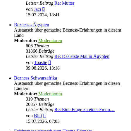
Letzter Beitrag
Re: Mutter
Neuester
von
Jaci
Beitrag
15.07.2024, 18:41
Bezness - Ägypten
Austausch über gemachte Bezness-Erfahrungen in diesem
Land
Moderator:
Moderatoren
606
Themen
31866
Beiträge
Letzter Beitrag
Re: Das erste Mal in Ägypten
Neuester
von
Toastie
Beitrag
09.08.2026, 13:18
Bezness Schwarzafrika
Austausch über gemachte Bezness-Erfahrungen in diesen
Ländern
Moderator:
Moderatoren
319
Themen
20857
Beiträge
Letzter Beitrag
Re: Eine Frage zu einer Freun…
Neuester
von
Bini
Beitrag
15.07.2026, 07:03