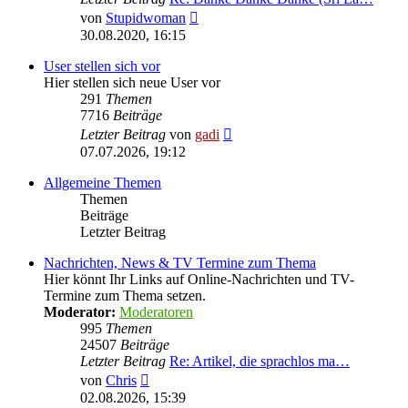
Neuester
von
Stupidwoman
Beitrag
30.08.2020, 16:15
User stellen sich vor
Hier stellen sich neue User vor
291
Themen
7716
Beiträge
Neuester
Letzter Beitrag
von
gadi
Beitrag
07.07.2026, 19:12
Allgemeine Themen
Themen
Beiträge
Letzter Beitrag
Nachrichten, News & TV Termine zum Thema
Hier könnt Ihr Links auf Online-Nachrichten und TV-
Termine zum Thema setzen.
Moderator:
Moderatoren
995
Themen
24507
Beiträge
Letzter Beitrag
Re: Artikel, die sprachlos ma…
Neuester
von
Chris
Beitrag
02.08.2026, 15:39