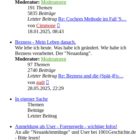
Moderator:
Moderatoren
191
Themen
5835
Beiträge
Letzter Beitrag
Re: Cochem Methode im Fall 'S…
Neuester
von
Cimmone
Beitrag
18.01.2025, 08:43
Bezness - Mein Leben danach.
Wie lebe ich heute. Was habe ich geändert. Wie habe ich
Bezness verarbeitet. Der "Neuanfang".
Moderator:
Moderatoren
97
Themen
2740
Beiträge
Letzter Beitrag
Re: Bezness und die (Spät-)Fo…
Neuester
von
gadi
Beitrag
28.05.2025, 22:29
In eigener Sache
Themen
Beiträge
Letzter Beitrag
Anmeldung als User - Forenregeln - wichtige Infos!
An alle "Neuankömmlinge" und User bei 1001Geschichte.de
- Bitte lesen!