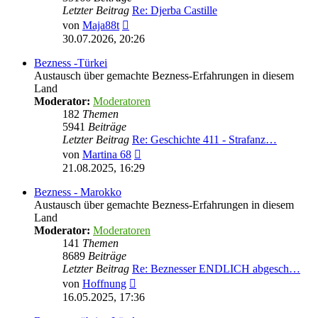
Letzter Beitrag
Re: Djerba Castille
Neuester
von
Maja88t
Beitrag
30.07.2026, 20:26
Bezness -Türkei
Austausch über gemachte Bezness-Erfahrungen in diesem
Land
Moderator:
Moderatoren
182
Themen
5941
Beiträge
Letzter Beitrag
Re: Geschichte 411 - Strafanz…
Neuester
von
Martina 68
Beitrag
21.08.2025, 16:29
Bezness - Marokko
Austausch über gemachte Bezness-Erfahrungen in diesem
Land
Moderator:
Moderatoren
141
Themen
8689
Beiträge
Letzter Beitrag
Re: Beznesser ENDLICH abgesch…
Neuester
von
Hoffnung
Beitrag
16.05.2025, 17:36