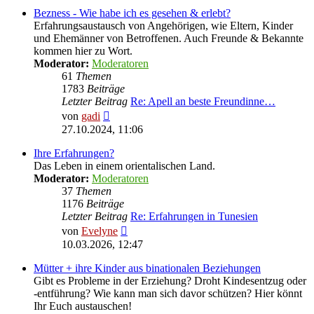
Bezness - Wie habe ich es gesehen & erlebt?
Erfahrungsaustausch von Angehörigen, wie Eltern, Kinder
und Ehemänner von Betroffenen. Auch Freunde & Bekannte
kommen hier zu Wort.
Moderator:
Moderatoren
61
Themen
1783
Beiträge
Letzter Beitrag
Re: Apell an beste Freundinne…
Neuester
von
gadi
Beitrag
27.10.2024, 11:06
Ihre Erfahrungen?
Das Leben in einem orientalischen Land.
Moderator:
Moderatoren
37
Themen
1176
Beiträge
Letzter Beitrag
Re: Erfahrungen in Tunesien
Neuester
von
Evelyne
Beitrag
10.03.2026, 12:47
Mütter + ihre Kinder aus binationalen Beziehungen
Gibt es Probleme in der Erziehung? Droht Kindesentzug oder
-entführung? Wie kann man sich davor schützen? Hier könnt
Ihr Euch austauschen!