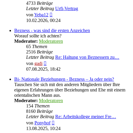
4733
Beiträge
Letzter Beitrag
Urfi-Vertrag
Neuester
von
Yeba12
Beitrag
10.02.2026, 00:24
Bezness - was sind die ersten Anzeichen
Worauf sollte ich achten?
Moderator:
Moderatoren
65
Themen
2516
Beiträge
Letzter Beitrag
Re: Haltung von Beznessern zu…
Neuester
von
gadi
Beitrag
07.08.2025, 18:42
Bi- Nationale Beziehungen - Bezness – Ja oder nein?
Tauschen Sie sich mit den anderen Mitgliedern über Ihre
eigenen Erfahrungen über Beziehungen und Ehe mit einem
orientalischen Mann aus.
Moderator:
Moderatoren
154
Themen
8160
Beiträge
Letzter Beitrag
Re: Arbeitskollege meiner Fre…
Neuester
von
Ponyhof
Beitrag
13.08.2025, 10:24