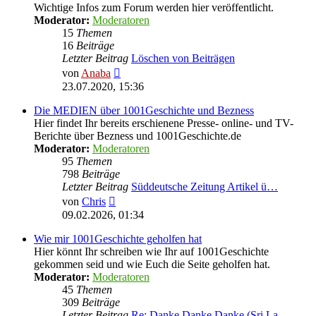
Wichtige Infos zum Forum werden hier veröffentlicht.
Moderator:
Moderatoren
15
Themen
16
Beiträge
Letzter Beitrag
Löschen von Beiträgen
Neuester
von
Anaba
Beitrag
23.07.2020, 15:36
Die MEDIEN über 1001Geschichte und Bezness
Hier findet Ihr bereits erschienene Presse- online- und TV-
Berichte über Bezness und 1001Geschichte.de
Moderator:
Moderatoren
95
Themen
798
Beiträge
Letzter Beitrag
Süddeutsche Zeitung Artikel ü…
Neuester
von
Chris
Beitrag
09.02.2026, 01:34
Wie mir 1001Geschichte geholfen hat
Hier könnt Ihr schreiben wie Ihr auf 1001Geschichte
gekommen seid und wie Euch die Seite geholfen hat.
Moderator:
Moderatoren
45
Themen
309
Beiträge
Letzter Beitrag
Re: Danke Danke Danke (Sri La…