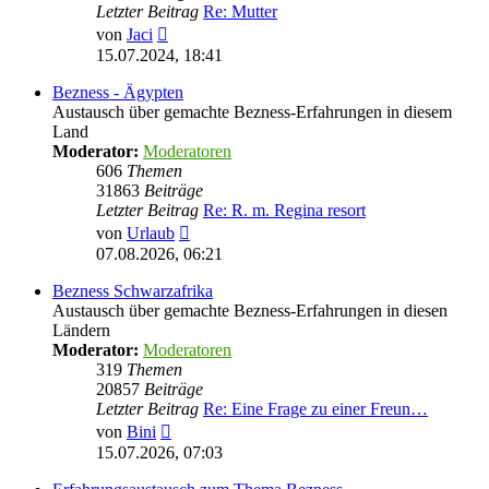
Letzter Beitrag
Re: Mutter
Neuester
von
Jaci
Beitrag
15.07.2024, 18:41
Bezness - Ägypten
Austausch über gemachte Bezness-Erfahrungen in diesem
Land
Moderator:
Moderatoren
606
Themen
31863
Beiträge
Letzter Beitrag
Re: R. m. Regina resort
Neuester
von
Urlaub
Beitrag
07.08.2026, 06:21
Bezness Schwarzafrika
Austausch über gemachte Bezness-Erfahrungen in diesen
Ländern
Moderator:
Moderatoren
319
Themen
20857
Beiträge
Letzter Beitrag
Re: Eine Frage zu einer Freun…
Neuester
von
Bini
Beitrag
15.07.2026, 07:03