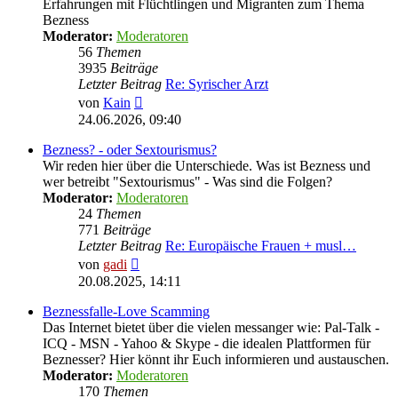
Erfahrungen mit Flüchtlingen und Migranten zum Thema
Bezness
Moderator:
Moderatoren
56
Themen
3935
Beiträge
Letzter Beitrag
Re: Syrischer Arzt
Neuester
von
Kain
Beitrag
24.06.2026, 09:40
Bezness? - oder Sextourismus?
Wir reden hier über die Unterschiede. Was ist Bezness und
wer betreibt "Sextourismus" - Was sind die Folgen?
Moderator:
Moderatoren
24
Themen
771
Beiträge
Letzter Beitrag
Re: Europäische Frauen + musl…
Neuester
von
gadi
Beitrag
20.08.2025, 14:11
Beznessfalle-Love Scamming
Das Internet bietet über die vielen messanger wie: Pal-Talk -
ICQ - MSN - Yahoo & Skype - die idealen Plattformen für
Beznesser? Hier könnt ihr Euch informieren und austauschen.
Moderator:
Moderatoren
170
Themen