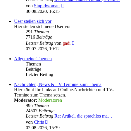
Neuester
von
Stupidwoman
Beitrag
30.08.2020, 16:15
User stellen sich vor
Hier stellen sich neue User vor
291
Themen
7716
Beiträge
Neuester
Letzter Beitrag
von
gadi
Beitrag
07.07.2026, 19:12
Allgemeine Themen
Themen
Beiträge
Letzter Beitrag
Nachrichten, News & TV Termine zum Thema
Hier könnt Ihr Links auf Online-Nachrichten und TV-
Termine zum Thema setzen.
Moderator:
Moderatoren
995
Themen
24507
Beiträge
Letzter Beitrag
Re: Artikel, die sprachlos ma…
Neuester
von
Chris
Beitrag
02.08.2026, 15:39