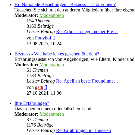
Bi- Nationale Beziehungen - Bezness – Ja oder nein?
Tauschen Sie sich mit den anderen Mitgliedern über Ihre eige
Moderator:
Moderatoren
154
Themen
8160
Beiträge
Letzter Beitrag
Re: Arbeitskollege meiner Fre…
Neuester
von
Ponyhof
Beitrag
13.08.2025, 10:24
Bezness - Wie habe ich es gesehen & erlebt?
Erfahrungsaustausch von Angehörigen, wie Eltern, Kinder u
Moderator:
Moderatoren
61
Themen
1783
Beiträge
Letzter Beitrag
Re: Apell an beste Freundinne…
Neuester
von
gadi
Beitrag
27.10.2024, 11:06
Ihre Erfahrungen?
Das Leben in einem orientalischen Land.
Moderator:
Moderatoren
37
Themen
1176
Beiträge
Letzter Beitrag
Re: Erfahrungen in Tunesien