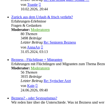
Neuester
von
Toastie
Beitrag
10.02.2026, 20:44
Zurück aus dem Urlaub & frisch verliebt?
Erfahrungen-Erlebnisse
Fragen & Gedanken
Moderator:
Moderatoren
80
Themen
3498
Beiträge
Letzter Beitrag
Re: Senioren Bezness
Neuester
von
AnnaAn
Beitrag
31.05.2024, 03:13
Bezness - Flüchtlinge + Migranten
Erfahrungen mit Flüchtlingen und Migranten zum Thema Bezn
Moderator:
Moderatoren
56
Themen
3935
Beiträge
Letzter Beitrag
Re: Syrischer Arzt
Neuester
von
Kain
Beitrag
24.06.2026, 09:40
Bezness? - oder Sextourismus?
Wir reden hier über die Unterschiede. Was ist Bezness und wer