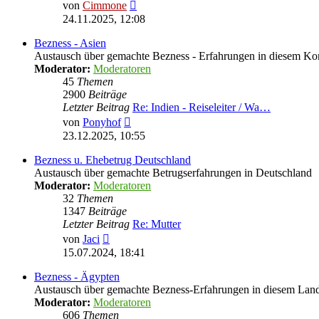
Neuester
von
Cimmone
Beitrag
24.11.2025, 12:08
Bezness - Asien
Austausch über gemachte Bezness - Erfahrungen in diesem Ko
Moderator:
Moderatoren
45
Themen
2900
Beiträge
Letzter Beitrag
Re: Indien - Reiseleiter / Wa…
Neuester
von
Ponyhof
Beitrag
23.12.2025, 10:55
Bezness u. Ehebetrug Deutschland
Austausch über gemachte Betrugserfahrungen in Deutschland
Moderator:
Moderatoren
32
Themen
1347
Beiträge
Letzter Beitrag
Re: Mutter
Neuester
von
Jaci
Beitrag
15.07.2024, 18:41
Bezness - Ägypten
Austausch über gemachte Bezness-Erfahrungen in diesem Lan
Moderator:
Moderatoren
606
Themen