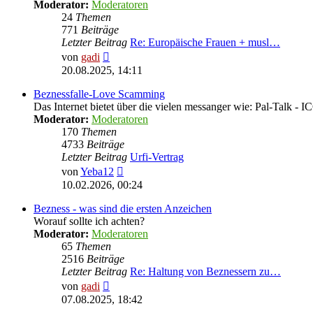
Moderator:
Moderatoren
24
Themen
771
Beiträge
Letzter Beitrag
Re: Europäische Frauen + musl…
Neuester
von
gadi
Beitrag
20.08.2025, 14:11
Beznessfalle-Love Scamming
Das Internet bietet über die vielen messanger wie: Pal-Talk -
Moderator:
Moderatoren
170
Themen
4733
Beiträge
Letzter Beitrag
Urfi-Vertrag
Neuester
von
Yeba12
Beitrag
10.02.2026, 00:24
Bezness - was sind die ersten Anzeichen
Worauf sollte ich achten?
Moderator:
Moderatoren
65
Themen
2516
Beiträge
Letzter Beitrag
Re: Haltung von Beznessern zu…
Neuester
von
gadi
Beitrag
07.08.2025, 18:42