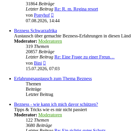
31864
Beiträge
Letzter Beitrag
Re: R. m. Regina resort
Neuester
von
Ponyhof
Beitrag
07.08.2026, 14:44
Bezness Schwarzafrika
Austausch über gemachte Bezness-Erfahrungen in diesen Länd
Moderator:
Moderatoren
319
Themen
20857
Beiträge
Letzter Beitrag
Re: Eine Frage zu einer Freun…
Neuester
von
Bini
Beitrag
15.07.2026, 07:03
Erfahrungsaustausch zum Thema Bezness
Themen
Beiträge
Letzter Beitrag
Bezness - wie kann ich mich davor schützen?
Tipps & Tricks wie es mir nicht passiert
Moderator:
Moderatoren
122
Themen
3680
Beiträge
Letzter Beitrag
Re: Ein richtig guter Schutz …