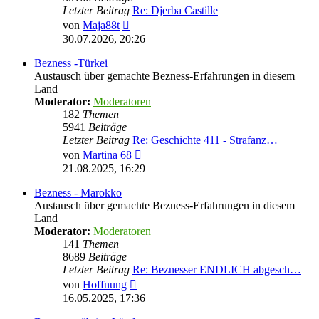
Letzter Beitrag
Re: Djerba Castille
Neuester
von
Maja88t
Beitrag
30.07.2026, 20:26
Bezness -Türkei
Austausch über gemachte Bezness-Erfahrungen in diesem
Land
Moderator:
Moderatoren
182
Themen
5941
Beiträge
Letzter Beitrag
Re: Geschichte 411 - Strafanz…
Neuester
von
Martina 68
Beitrag
21.08.2025, 16:29
Bezness - Marokko
Austausch über gemachte Bezness-Erfahrungen in diesem
Land
Moderator:
Moderatoren
141
Themen
8689
Beiträge
Letzter Beitrag
Re: Beznesser ENDLICH abgesch…
Neuester
von
Hoffnung
Beitrag
16.05.2025, 17:36