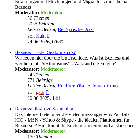
Erfahrungen mit Flüchtlingen und Migranten zum Thema
Bezness
Moderator:
Moderatoren
56
Themen
3935
Beiträge
Letzter Beitrag
Re: Syrischer Arzt
Neuester
von
Kain
Beitrag
24.06.2026, 09:40
Bezness? - oder Sextourismus?
Wir reden hier über die Unterschiede. Was ist Bezness und
wer betreibt "Sextourismus" - Was sind die Folgen?
Moderator:
Moderatoren
24
Themen
771
Beiträge
Letzter Beitrag
Re: Europäische Frauen + musl…
Neuester
von
gadi
Beitrag
20.08.2025, 14:11
Beznessfalle-Love Scamming
Das Internet bietet über die vielen messanger wie: Pal-Talk -
ICQ - MSN - Yahoo & Skype - die idealen Plattformen für
Beznesser? Hier könnt ihr Euch informieren und austauschen.
Moderator:
Moderatoren
170
Themen