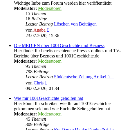
Wichtige Infos zum Forum werden hier veröffentlicht.
Moderator:
Moderatoren
15
Themen
16
Beiträge
Letzter Beitrag
Löschen von Beiträgen
Neuester
von
Anaba
Beitrag
23.07.2020, 15:36
Die MEDIEN über 1001Geschichte und Bezness
Hier findet Ihr bereits erschienene Presse- online- und TV-
Berichte über Bezness und 1001Geschichte.de
Moderator:
Moderatoren
95
Themen
798
Beiträge
Letzter Beitrag
Süddeutsche Zeitung Artikel ü…
Neuester
von
Chris
Beitrag
09.02.2026, 01:34
Wie mir 1001Geschichte geholfen hat
Hier könnt Ihr schreiben wie Ihr auf 1001Geschichte
gekommen seid und wie Euch die Seite geholfen hat.
Moderator:
Moderatoren
45
Themen
309
Beiträge
Letzter Beitrag
Re: Danke Danke Danke (Sri La…