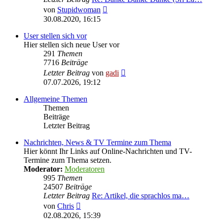
Neuester
von
Stupidwoman
Beitrag
30.08.2020, 16:15
User stellen sich vor
Hier stellen sich neue User vor
291
Themen
7716
Beiträge
Neuester
Letzter Beitrag
von
gadi
Beitrag
07.07.2026, 19:12
Allgemeine Themen
Themen
Beiträge
Letzter Beitrag
Nachrichten, News & TV Termine zum Thema
Hier könnt Ihr Links auf Online-Nachrichten und TV-
Termine zum Thema setzen.
Moderator:
Moderatoren
995
Themen
24507
Beiträge
Letzter Beitrag
Re: Artikel, die sprachlos ma…
Neuester
von
Chris
Beitrag
02.08.2026, 15:39