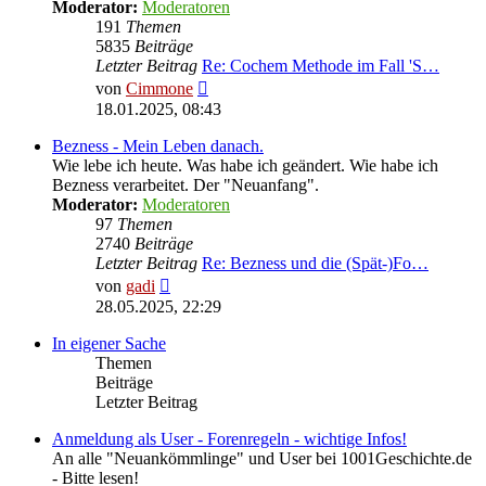
Moderator:
Moderatoren
191
Themen
5835
Beiträge
Letzter Beitrag
Re: Cochem Methode im Fall 'S…
Neuester
von
Cimmone
Beitrag
18.01.2025, 08:43
Bezness - Mein Leben danach.
Wie lebe ich heute. Was habe ich geändert. Wie habe ich
Bezness verarbeitet. Der "Neuanfang".
Moderator:
Moderatoren
97
Themen
2740
Beiträge
Letzter Beitrag
Re: Bezness und die (Spät-)Fo…
Neuester
von
gadi
Beitrag
28.05.2025, 22:29
In eigener Sache
Themen
Beiträge
Letzter Beitrag
Anmeldung als User - Forenregeln - wichtige Infos!
An alle "Neuankömmlinge" und User bei 1001Geschichte.de
- Bitte lesen!