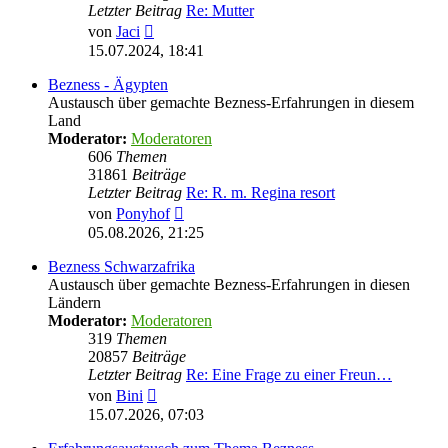
Letzter Beitrag
Re: Mutter
Neuester
von
Jaci
Beitrag
15.07.2024, 18:41
Bezness - Ägypten
Austausch über gemachte Bezness-Erfahrungen in diesem
Land
Moderator:
Moderatoren
606
Themen
31861
Beiträge
Letzter Beitrag
Re: R. m. Regina resort
Neuester
von
Ponyhof
Beitrag
05.08.2026, 21:25
Bezness Schwarzafrika
Austausch über gemachte Bezness-Erfahrungen in diesen
Ländern
Moderator:
Moderatoren
319
Themen
20857
Beiträge
Letzter Beitrag
Re: Eine Frage zu einer Freun…
Neuester
von
Bini
Beitrag
15.07.2026, 07:03