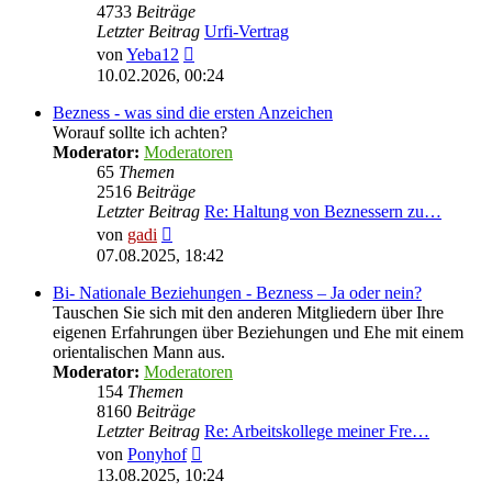
4733
Beiträge
Letzter Beitrag
Urfi-Vertrag
Neuester
von
Yeba12
Beitrag
10.02.2026, 00:24
Bezness - was sind die ersten Anzeichen
Worauf sollte ich achten?
Moderator:
Moderatoren
65
Themen
2516
Beiträge
Letzter Beitrag
Re: Haltung von Beznessern zu…
Neuester
von
gadi
Beitrag
07.08.2025, 18:42
Bi- Nationale Beziehungen - Bezness – Ja oder nein?
Tauschen Sie sich mit den anderen Mitgliedern über Ihre
eigenen Erfahrungen über Beziehungen und Ehe mit einem
orientalischen Mann aus.
Moderator:
Moderatoren
154
Themen
8160
Beiträge
Letzter Beitrag
Re: Arbeitskollege meiner Fre…
Neuester
von
Ponyhof
Beitrag
13.08.2025, 10:24