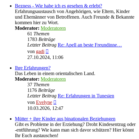
Bezness - Wie habe ich es gesehen & erlebt?
Erfahrungsaustausch von Angehörigen, wie Eltern, Kinder
und Ehemänner von Betroffenen. Auch Freunde & Bekannte
kommen hier zu Wort.
Moderator:
Moderatoren
61
Themen
1783
Beiträge
Letzter Beitrag
Re: Apell an beste Freundinne…
Neuester
von
gadi
Beitrag
27.10.2024, 11:06
Ihre Erfahrungen?
Das Leben in einem orientalischen Land.
Moderator:
Moderatoren
37
Themen
1176
Beiträge
Letzter Beitrag
Re: Erfahrungen in Tunesien
Neuester
von
Evelyne
Beitrag
10.03.2026, 12:47
Mütter + ihre Kinder aus binationalen Beziehungen
Gibt es Probleme in der Erziehung? Droht Kindesentzug oder
-entführung? Wie kann man sich davor schützen? Hier könnt
Ihr Euch austauschen!