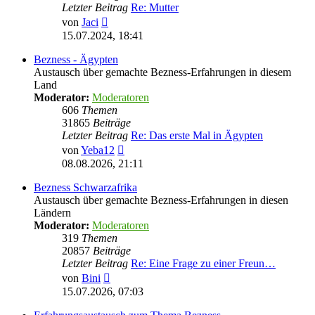
Letzter Beitrag
Re: Mutter
Neuester
von
Jaci
Beitrag
15.07.2024, 18:41
Bezness - Ägypten
Austausch über gemachte Bezness-Erfahrungen in diesem
Land
Moderator:
Moderatoren
606
Themen
31865
Beiträge
Letzter Beitrag
Re: Das erste Mal in Ägypten
Neuester
von
Yeba12
Beitrag
08.08.2026, 21:11
Bezness Schwarzafrika
Austausch über gemachte Bezness-Erfahrungen in diesen
Ländern
Moderator:
Moderatoren
319
Themen
20857
Beiträge
Letzter Beitrag
Re: Eine Frage zu einer Freun…
Neuester
von
Bini
Beitrag
15.07.2026, 07:03