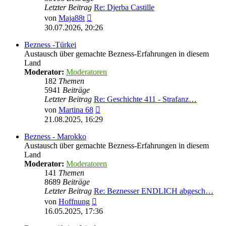
Letzter Beitrag
Re: Djerba Castille
Neuester
von
Maja88t
Beitrag
30.07.2026, 20:26
Bezness -Türkei
Austausch über gemachte Bezness-Erfahrungen in diesem
Land
Moderator:
Moderatoren
182
Themen
5941
Beiträge
Letzter Beitrag
Re: Geschichte 411 - Strafanz…
Neuester
von
Martina 68
Beitrag
21.08.2025, 16:29
Bezness - Marokko
Austausch über gemachte Bezness-Erfahrungen in diesem
Land
Moderator:
Moderatoren
141
Themen
8689
Beiträge
Letzter Beitrag
Re: Beznesser ENDLICH abgesch…
Neuester
von
Hoffnung
Beitrag
16.05.2025, 17:36