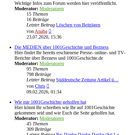
Wichtige Infos zum Forum werden hier veröffentlicht.
Moderator:
Moderatoren
15
Themen
16
Beiträge
Letzter Beitrag
Löschen von Beiträgen
Neuester
von
Anaba
Beitrag
23.07.2020, 15:36
Die MEDIEN über 1001Geschichte und Bezness
Hier findet Ihr bereits erschienene Presse- online- und TV-
Berichte über Bezness und 1001Geschichte.de
Moderator:
Moderatoren
95
Themen
798
Beiträge
Letzter Beitrag
Süddeutsche Zeitung Artikel ü…
Neuester
von
Chris
Beitrag
09.02.2026, 01:34
Wie mir 1001Geschichte geholfen hat
Hier könnt Ihr schreiben wie Ihr auf 1001Geschichte
gekommen seid und wie Euch die Seite geholfen hat.
Moderator:
Moderatoren
45
Themen
309
Beiträge
Letzter Beitrag
Re: Danke Danke Danke (Sri La…