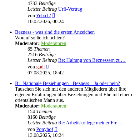
4733
Beiträge
Letzter Beitrag
Urfi-Vertrag
Neuester
von
Yeba12
Beitrag
10.02.2026, 00:24
Bezness - was sind die ersten Anzeichen
Worauf sollte ich achten?
Moderator:
Moderatoren
65
Themen
2516
Beiträge
Letzter Beitrag
Re: Haltung von Beznessern zu…
Neuester
von
gadi
Beitrag
07.08.2025, 18:42
Bi- Nationale Beziehungen - Bezness – Ja oder nein?
Tauschen Sie sich mit den anderen Mitgliedern über Ihre
eigenen Erfahrungen über Beziehungen und Ehe mit einem
orientalischen Mann aus.
Moderator:
Moderatoren
154
Themen
8160
Beiträge
Letzter Beitrag
Re: Arbeitskollege meiner Fre…
Neuester
von
Ponyhof
Beitrag
13.08.2025, 10:24