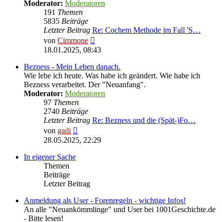
Moderator:
Moderatoren
191
Themen
5835
Beiträge
Letzter Beitrag
Re: Cochem Methode im Fall 'S…
Neuester
von
Cimmone
Beitrag
18.01.2025, 08:43
Bezness - Mein Leben danach.
Wie lebe ich heute. Was habe ich geändert. Wie habe ich
Bezness verarbeitet. Der "Neuanfang".
Moderator:
Moderatoren
97
Themen
2740
Beiträge
Letzter Beitrag
Re: Bezness und die (Spät-)Fo…
Neuester
von
gadi
Beitrag
28.05.2025, 22:29
In eigener Sache
Themen
Beiträge
Letzter Beitrag
Anmeldung als User - Forenregeln - wichtige Infos!
An alle "Neuankömmlinge" und User bei 1001Geschichte.de
- Bitte lesen!