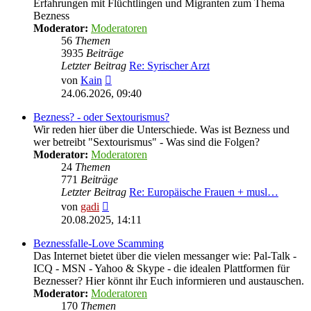
Erfahrungen mit Flüchtlingen und Migranten zum Thema
Bezness
Moderator:
Moderatoren
56
Themen
3935
Beiträge
Letzter Beitrag
Re: Syrischer Arzt
Neuester
von
Kain
Beitrag
24.06.2026, 09:40
Bezness? - oder Sextourismus?
Wir reden hier über die Unterschiede. Was ist Bezness und
wer betreibt "Sextourismus" - Was sind die Folgen?
Moderator:
Moderatoren
24
Themen
771
Beiträge
Letzter Beitrag
Re: Europäische Frauen + musl…
Neuester
von
gadi
Beitrag
20.08.2025, 14:11
Beznessfalle-Love Scamming
Das Internet bietet über die vielen messanger wie: Pal-Talk -
ICQ - MSN - Yahoo & Skype - die idealen Plattformen für
Beznesser? Hier könnt ihr Euch informieren und austauschen.
Moderator:
Moderatoren
170
Themen