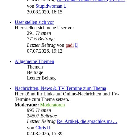
Neuester
von
Stupidwoman
Beitrag
30.08.2020, 16:15
User stellen sich vor
Hier stellen sich neue User vor
291
Themen
7716
Beiträge
Neuester
Letzter Beitrag
von
gadi
Beitrag
07.07.2026, 19:12
Allgemeine Themen
Themen
Beiträge
Letzter Beitrag
Nachrichten, News & TV Termine zum Thema
Hier könnt Ihr Links auf Online-Nachrichten und TV-
Termine zum Thema setzen.
Moderator:
Moderatoren
995
Themen
24507
Beiträge
Letzter Beitrag
Re: Artikel, die sprachlos ma…
Neuester
von
Chris
Beitrag
02.08.2026, 15:39