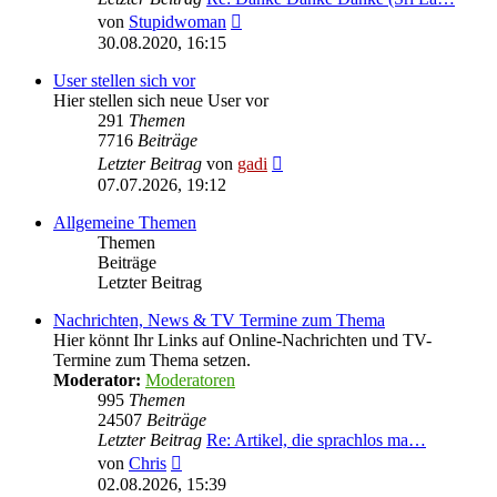
Neuester
von
Stupidwoman
Beitrag
30.08.2020, 16:15
User stellen sich vor
Hier stellen sich neue User vor
291
Themen
7716
Beiträge
Neuester
Letzter Beitrag
von
gadi
Beitrag
07.07.2026, 19:12
Allgemeine Themen
Themen
Beiträge
Letzter Beitrag
Nachrichten, News & TV Termine zum Thema
Hier könnt Ihr Links auf Online-Nachrichten und TV-
Termine zum Thema setzen.
Moderator:
Moderatoren
995
Themen
24507
Beiträge
Letzter Beitrag
Re: Artikel, die sprachlos ma…
Neuester
von
Chris
Beitrag
02.08.2026, 15:39