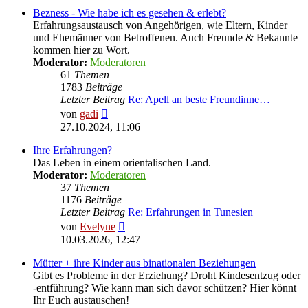
Bezness - Wie habe ich es gesehen & erlebt?
Erfahrungsaustausch von Angehörigen, wie Eltern, Kinder
und Ehemänner von Betroffenen. Auch Freunde & Bekannte
kommen hier zu Wort.
Moderator:
Moderatoren
61
Themen
1783
Beiträge
Letzter Beitrag
Re: Apell an beste Freundinne…
Neuester
von
gadi
Beitrag
27.10.2024, 11:06
Ihre Erfahrungen?
Das Leben in einem orientalischen Land.
Moderator:
Moderatoren
37
Themen
1176
Beiträge
Letzter Beitrag
Re: Erfahrungen in Tunesien
Neuester
von
Evelyne
Beitrag
10.03.2026, 12:47
Mütter + ihre Kinder aus binationalen Beziehungen
Gibt es Probleme in der Erziehung? Droht Kindesentzug oder
-entführung? Wie kann man sich davor schützen? Hier könnt
Ihr Euch austauschen!