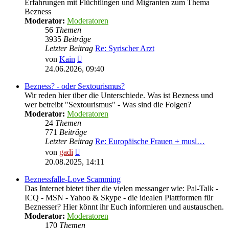
Erfahrungen mit Flüchtlingen und Migranten zum Thema
Bezness
Moderator:
Moderatoren
56
Themen
3935
Beiträge
Letzter Beitrag
Re: Syrischer Arzt
Neuester
von
Kain
Beitrag
24.06.2026, 09:40
Bezness? - oder Sextourismus?
Wir reden hier über die Unterschiede. Was ist Bezness und
wer betreibt "Sextourismus" - Was sind die Folgen?
Moderator:
Moderatoren
24
Themen
771
Beiträge
Letzter Beitrag
Re: Europäische Frauen + musl…
Neuester
von
gadi
Beitrag
20.08.2025, 14:11
Beznessfalle-Love Scamming
Das Internet bietet über die vielen messanger wie: Pal-Talk -
ICQ - MSN - Yahoo & Skype - die idealen Plattformen für
Beznesser? Hier könnt ihr Euch informieren und austauschen.
Moderator:
Moderatoren
170
Themen