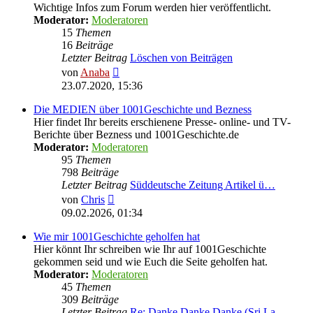
Wichtige Infos zum Forum werden hier veröffentlicht.
Moderator:
Moderatoren
15
Themen
16
Beiträge
Letzter Beitrag
Löschen von Beiträgen
Neuester
von
Anaba
Beitrag
23.07.2020, 15:36
Die MEDIEN über 1001Geschichte und Bezness
Hier findet Ihr bereits erschienene Presse- online- und TV-
Berichte über Bezness und 1001Geschichte.de
Moderator:
Moderatoren
95
Themen
798
Beiträge
Letzter Beitrag
Süddeutsche Zeitung Artikel ü…
Neuester
von
Chris
Beitrag
09.02.2026, 01:34
Wie mir 1001Geschichte geholfen hat
Hier könnt Ihr schreiben wie Ihr auf 1001Geschichte
gekommen seid und wie Euch die Seite geholfen hat.
Moderator:
Moderatoren
45
Themen
309
Beiträge
Letzter Beitrag
Re: Danke Danke Danke (Sri La…