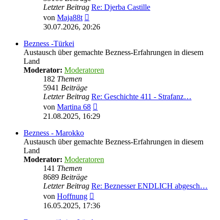
Letzter Beitrag
Re: Djerba Castille
Neuester
von
Maja88t
Beitrag
30.07.2026, 20:26
Bezness -Türkei
Austausch über gemachte Bezness-Erfahrungen in diesem
Land
Moderator:
Moderatoren
182
Themen
5941
Beiträge
Letzter Beitrag
Re: Geschichte 411 - Strafanz…
Neuester
von
Martina 68
Beitrag
21.08.2025, 16:29
Bezness - Marokko
Austausch über gemachte Bezness-Erfahrungen in diesem
Land
Moderator:
Moderatoren
141
Themen
8689
Beiträge
Letzter Beitrag
Re: Beznesser ENDLICH abgesch…
Neuester
von
Hoffnung
Beitrag
16.05.2025, 17:36