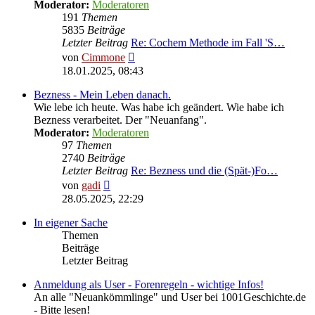
Moderator:
Moderatoren
191
Themen
5835
Beiträge
Letzter Beitrag
Re: Cochem Methode im Fall 'S…
Neuester
von
Cimmone
Beitrag
18.01.2025, 08:43
Bezness - Mein Leben danach.
Wie lebe ich heute. Was habe ich geändert. Wie habe ich
Bezness verarbeitet. Der "Neuanfang".
Moderator:
Moderatoren
97
Themen
2740
Beiträge
Letzter Beitrag
Re: Bezness und die (Spät-)Fo…
Neuester
von
gadi
Beitrag
28.05.2025, 22:29
In eigener Sache
Themen
Beiträge
Letzter Beitrag
Anmeldung als User - Forenregeln - wichtige Infos!
An alle "Neuankömmlinge" und User bei 1001Geschichte.de
- Bitte lesen!