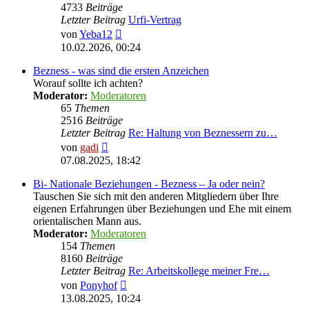
4733
Beiträge
Letzter Beitrag
Urfi-Vertrag
Neuester
von
Yeba12
Beitrag
10.02.2026, 00:24
Bezness - was sind die ersten Anzeichen
Worauf sollte ich achten?
Moderator:
Moderatoren
65
Themen
2516
Beiträge
Letzter Beitrag
Re: Haltung von Beznessern zu…
Neuester
von
gadi
Beitrag
07.08.2025, 18:42
Bi- Nationale Beziehungen - Bezness – Ja oder nein?
Tauschen Sie sich mit den anderen Mitgliedern über Ihre
eigenen Erfahrungen über Beziehungen und Ehe mit einem
orientalischen Mann aus.
Moderator:
Moderatoren
154
Themen
8160
Beiträge
Letzter Beitrag
Re: Arbeitskollege meiner Fre…
Neuester
von
Ponyhof
Beitrag
13.08.2025, 10:24