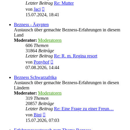
Letzter Beitrag
Re: Mutter
Neuester
von
Jaci
Beitrag
15.07.2024, 18:41
Bezness - Ägypten
Austausch über gemachte Bezness-Erfahrungen in diesem
Land
Moderator:
Moderatoren
606
Themen
31864
Beiträge
Letzter Beitrag
Re: R. m. Regina resort
Neuester
von
Ponyhof
Beitrag
07.08.2026, 14:44
Bezness Schwarzafrika
Austausch über gemachte Bezness-Erfahrungen in diesen
Ländern
Moderator:
Moderatoren
319
Themen
20857
Beiträge
Letzter Beitrag
Re: Eine Frage zu einer Freun…
Neuester
von
Bini
Beitrag
15.07.2026, 07:03